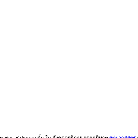
 สุข พละ ๔ ประการนั้น ใน
อังคุตตรนิกาย จตุกกนิบาต
สุปปวาสสูตร