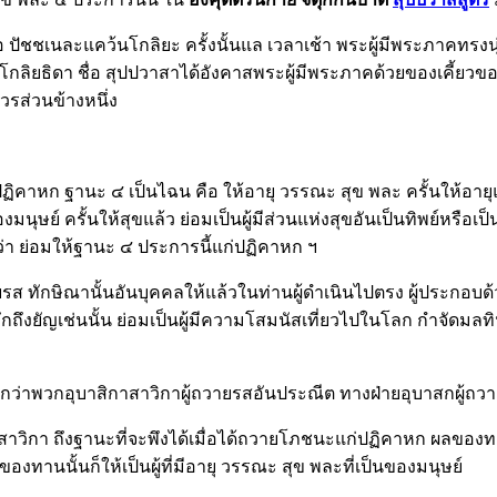
อ ปัชชเนละแคว้นโกลิยะ ครั้งนั้นแล เวลาเช้า พระผู้มีพระภาคทรงน
นแล โกลิยธิดา ชื่อ สุปปวาสาได้อังคาสพระผู้มีพระภาคด้วยของเคี้ย
วรส่วนข้างหนึ่ง
ฏิคาหก ฐานะ ๔ เป็นไฉน คือ ให้อายุ วรรณะ สุข พละ ครั้นให้อายุแล้
นุษย์ ครั้นให้สุขแล้ว ย่อมเป็นผู้มีส่วนแห่งสุขอันเป็นทิพย์หรือเป็
อว่า ย่อมให้ฐานะ ๔ ประการนี้แก่ปฏิคาหก ฯ
รส ทักษิณานั้นอันบุคคลให้แล้วในท่านผู้ดำเนินไปตรง ผู้ประกอบด้
ึกถึงยัญเช่นนั้น ย่อมเป็นผู้มีความโสมนัสเที่ยวไปในโลก กำจัดมลท
ลิศกว่าพวกอุบาสิกาสาวิกาผู้ถวายรสอันประณีต ทางฝ่ายอุบาสกผู้
าวิกา ถึงฐานะที่จะพึงได้เมื่อได้ถวายโภชนะแก่ปฏิคาหก ผลของทานน
ลของทานนั้นก็ให้เป็นผู้ที่มีอายุ วรรณะ สุข พละที่เป็นของมนุษย์