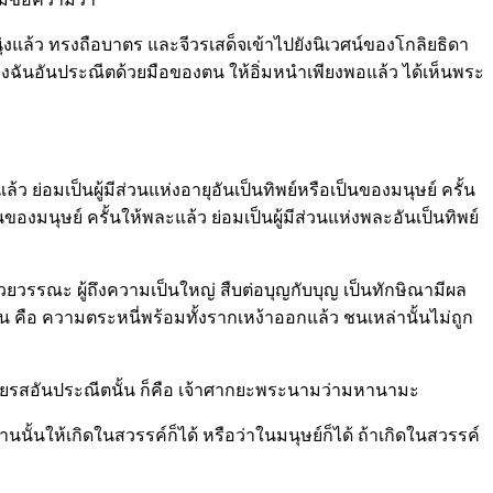
ุ่งแล้ว ทรงถือบาตร และจีวรเสด็จเข้าไปยังนิเวศน์ของโกลิยธิดา
วของฉันอันประณีตด้วยมือของตน ให้อิ่มหนำเพียงพอแล้ว ได้เห็นพระ
ว ย่อมเป็นผู้มีส่วนแห่งอายุอันเป็นทิพย์หรือเป็นของมนุษย์ ครั้น
นของมนุษย์ ครั้นให้พละแล้ว ย่อมเป็นผู้มีส่วนแห่งพละอันเป็นทิพย์
วยวรรณะ ผู้ถึงความเป็นใหญ่ สืบต่อบุญกับบุญ เป็นทักษิณามีผล
ิน คือ ความตระหนี่พร้อมทั้งรากเหง้าออกแล้ว ชนเหล่านั้นไม่ถูก
ถวายรสอันประณีตนั้น ก็คือ เจ้าศากยะพระนามว่ามหานามะ
ั้นให้เกิดในสวรรค์ก็ได้ หรือว่าในมนุษย์ก็ได้ ถ้าเกิดในสวรรค์