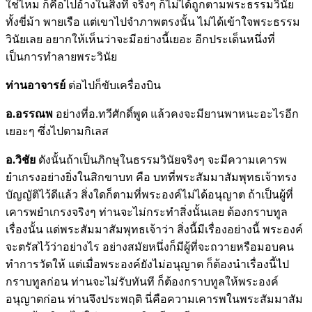
ใช่ไหม ก็คือไปอ้างในสิ่งที่ จริงๆ ก็ไม่ได้ถูกตามพระธรรมวินัย
ทั้งขี่ม้า พายเรือ แต่เขาไปจำภาพตรงนั้น ไม่ได้เข้าใจพระธรรม
วินัยเลย อยากให้เห็นว่าจะมีอย่างนี้เยอะ อีกประเด็นหนึ่งที่
เป็นการทำลายพระวินัย
ท่านอาจารย์
ต่อไปก็ขับเครื่องบิน
อ.อรรณพ
อย่างที่อ.ทวีศักดิ์พูด แล้วคงจะมียานพาหนะอะไรอีก
เยอะๆ ซึ่งไปตามกิเลส
อ.วิชัย
ดังนั้นถ้าเป็นภิกษุในธรรมวินัยจริงๆ จะมีความเคารพ
ยำเกรงอย่างยิ่งในสิกขาบท คือ บทที่พระสัมมาสัมพุทธเจ้าทรง
บัญญัติไว้ดีแล้ว สิ่งใดก็ตามที่พระองค์ไม่ได้อนุญาต ถ้าเป็นผู้ที่
เคารพยำเกรงจริงๆ ท่านจะไม่กระทำสิ่งนั้นเลย ต้องกราบทูล
เรื่องนั้น แด่พระสัมมาสัมพุทธเจ้าว่า สิ่งนี้มีเรื่องอย่างนี้ พระองค์
จะตรัสไว้ว่าอย่างไร อย่างสมัยหนึ่งก็มีผู้ที่จะถวายหรือมอบคน
ทำการวัดให้ แต่เมื่อพระองค์ยังไม่อนุญาต ก็ต้องนำเรื่องนี้ไป
กราบทูลก่อน ท่านจะไม่รับทันที ก็ต้องกราบทูลให้พระองค์
อนุญาตก่อน ท่านจึงประพฤติ นี่คือความเคารพในพระสัมมาสัม