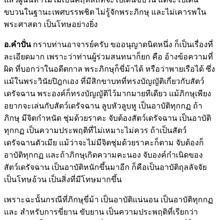
ขบวนในฐานะเพศบรรพชิต ไม่รู้จักพระภิกษุ และไม่เคารพใน
พระศาสดา เป็นโทษอย่างยิ่ง
อ.คำปั่น
กราบท่านอาจารย์ครับ ขออนุญาตนิดหนึ่ง ก็เป็นเรื่องที่
ละเอียดมาก เพราะว่าท่านผู้ร่วมสนทนาก็ยก คือ อ้างข้อความที่
ผิด ที่บอกว่าในอดีตกาล พระภิกษุก็ขี่ม้าได้ หรือว่าพายเรือได้ ซึ่ง
แม้ในพระวินัยปิฎกเอง ที่มีสิกขาบทที่ทรงบัญญัติเกี่ยวกับสัตว์
เดรัจฉาน พระองค์ก็ทรงบัญญัติไว้มากมายทีเดียว แม้ภิกษุเพียง
อยากจะเล่นกับสัตว์เดรัจฉาน ลูบหัวลูบหู เป็นอาบัติทุกกฏ ถ้า
ภิกษุ มีจิตกำหนัด ชุ่มด้วยราคะ จับต้องสัตว์เดรัจฉาน เป็นอาบัติ
ทุกกฏ เป็นความประพฤติที่ไม่เหมาะไม่ควร ถ้าเป็นสัตว์
เดรัจฉานตัวเมีย แม้ว่าจะไม่มีจิตชุ่มด้วยราคะก็ตาม จับต้องก็
อาบัติทุกกฏ และถ้าภิกษุเกิดความคะนอง จับองค์กำเนิดของ
สัตว์เดรัจฉาน เป็นอาบัติหนักขึ้นมาอีก ก็คือเป็นอาบัติถุลลัจจัย
เป็นโทษอ้วน เป็นสิ่งที่มีโทษมากขึ้น
เพราะฉะนั้นกรณีที่ภิกษุขี่ม้า เป็นอาบัติแน่นอน เป็นอาบัติทุกกฏ
และ สำหรับการขี่ยาน ขับยาน เป็นความประพฤติที่เรียกว่า