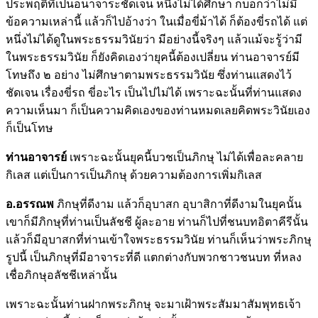
ประพฤติที่เป็นอนาจาระชัดเจน หนึ่งไม่ได้ศึกษา ก็บอกว่าไม่มี
ข้อความเหล่านี้ แล้วก็ไปอ้างว่า ในเมื่อขี่ม้าได้ ก็ต้องขี่รถได้ แต่
หนึ่งไม่ได้ดูในพระธรรมวินัยว่า มีอย่างนี้จริงๆ แล้วแม้จะรู้ว่ามี
ในพระธรรมวินัย ก็ยังคิดเองว่ายุคนี้ต้องเปลี่ยน ท่านอาจารย์มี
โทษถึง ๒ อย่าง ไม่ศึกษาตามพระธรรมวินัย ซึ่งท่านแสดงไว้
ชัดเจน เรื่องขี่รถ ขี่อะไร เป็นไปไม่ได้ เพราะฉะนั้นที่ท่านแสดง
ความเห็นมา ก็เป็นความคิดเองของท่านหมดเลยคิดพระวินัยเอง
ก็เป็นโทษ
ท่านอาจารย์
เพราะฉะนั้นยุคนี้บวชเป็นภิกษุ ไม่ได้เพื่อละคลาย
กิเลส แต่เป็นการเป็นภิกษุ ด้วยความต้องการเพิ่มกิเลส
อ.อรรณพ
ภิกษุที่ดีงาม แล้วก็อุบาสก อุบาสิกาที่ดีงามในยุคนั้น
เขาก็มีภิกษุที่ท่านเป็นลัชชี ผู้ละอาย ท่านก็ไปที่ชนบทอิตาคีรีนั้น
แล้วก็มีอุบาสกที่ท่านเข้าใจพระธรรมวินัย ท่านก็เห็นว่าพระภิกษุ
รูปนี้ เป็นภิกษุที่มีอาจาระที่ดี แตกต่างกับพวกชาวชนบท ที่หลง
เชื่อภิกษุอลัชชีเหล่านั้น
เพราะฉะนั้นท่านฝากพระภิกษุ จะมาเฝ้าพระสัมมาสัมพุทธเจ้า