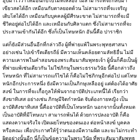
อุปมาไว้ว่า เหมือนกับใบไม้ที่เหลือง ไม่สามารถที่จะกลับมา
เขียวสดได้อีก เหมือนกับตาลยอดด้วน ไม่สามารถที่จะเจริญ
เติบโตได้อีก เหมือนกับบุคคลผู้มีศีรษะขาด ไม่สามารถที่จะมี
ชีวิตอยู่ต่อไปได้อีก และเหมือนกับศิลาแตก ซึ่งไม่สามารถที่จะ
ประสานเข้ากันได้อีก ซึ่งก็เป็นโทษหนัก อันนี้คือ ปาราชิก
แต่ก็ยังมีส่วนอื่นอีกที่กล่าวถึง ผู้ที่พ่ายแพ้ในพระพุทธศาสนา
อย่างเช่น ไปเข้ารีตเดียรถีย์ มีความเห็นคล้อยตามลัทธิอื่น ไม่มี
ความเคารพในคำสอนของพระสัมมาสัมพุทธเจ้า ผู้นั้นก็คือเป็นผู้
ที่พ่ายแพ้เช่นเดียวกัน ไม่ใช่ภิกษุในพระธรรมวินัย นี้คือกล่าวถึง
โทษหนัก ที่ไม่สามารถแก้ไขได้ ก็คือไม่ใช่ภิกษุอีกต่อไป แต่โทษ
หนักอีกประการหนึ่ง ยังมีความเป็นภิกษุเหลืออยู่ แต่ต้องได้อาศัย
สงฆ์ ในการที่จะเกื้อกูลให้พ้นจากอาบัติประเภทนี้ได้ เรียกว่า
สังฆาทิเสส อย่างเช่น ภิกษุมีจิตกำหนัด จับต้องกายหญิง เป็น
อาบัติสังฆาทิเสส นี้คืออาบัติที่เป็นโทษหนัก นอกจากนั้นทั้งหมด
เป็นอาบัติที่มีโทษเบา สามารถพ้นได้ ด้วยการปลงอาบัติ ก็คือ
แสดงความจริงใจ เปิดเผยโทษของตนเอง ต่อหน้าสงฆ์ บุคคล
หรือคณะ เพื่อประกาศให้รู้ว่าตนเองมีความผิด และจะไม่กระทำ
ผิดอย่างนั้นอีก นี่ก็เป็นข้อความในพระวินัย ที่พระสัมมาสัมพุทธ