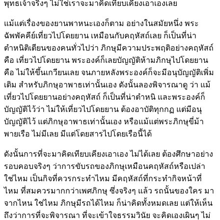
พุทธเจ้าจริงๆ ไม่ใช่เราจะมาคิดเทียบเคียงเอาเองเลย
แม้แต่เรื่องของยานพาหนะเองก็ตาม อย่างในสมัยหนึ่ง พระ
ฉัพพัคคีย์เที่ยวไปโดยยาน เหมือนกับคฤหัสถ์เลย ก็เป็นที่น่า
ตำหนิติเตียนของคนทั่วไปว่า ภิกษุมีความประพฤติอย่างคฤหัสถ์
คือ เที่ยวไปโดยยาน พระองค์ก็เลยบัญญัติห้ามภิกษุไปโดยยาน
คือ ไม่ให้ขึ้นเกวียนเลย จนภายหลังพระองค์ก็จะมีอนุบัญญัติเพิ่ม
เติม สำหรับภิกษุอาพาธเท่านั้นเอง ดังนั้นลองพิจารณาดู ว่า แม้
เที่ยวไปโดยยานอย่างคฤหัสถ์ ก็เป็นที่น่าตำหนิ และพระองค์ก็
บัญญัติไว้ว่า ไม่ให้เที่ยวไปโดยยาน ต้องอาบัติทุกกฏ แต่มีอนุ
บัญญัติไว้ แต่ภิกษุอาพาธเท่านั้นเอง หรือแม้แต่พระภิกษุขี่ม้า
พายเรือ ไม่มีเลย มีแต่โดยสารไปโดยเรือนี้ได้
ดังนั้นการที่จะมาคิดเทียบเคียงเอาเอง ไม่ได้เลย ต้องศึกษาอย่าง
รอบคอบจริงๆ ว่าการขับรถของภิกษุเหมือนคฤหัสถ์หรือเปล่า
ใช่ไหม เป็นกิจที่ควรกระทำไหม มีคฤหัสถ์ที่กระทำกิจหน้าที่
ไหม ที่สมควรมากกว่าเพศภิกษุ ซึ่งจริงๆ แล้ว รถนั้นของใคร มา
จากไหน ใช่ไหม ภิกษุมีรถได้ไหม ก็น่าคิดทั้งหมดเลย แต่ให้เห็น
ถึงว่าการที่จะพิจารณา ที่จะเข้าใจธรรมวินัย จะคิดเองเผินๆ ไม่