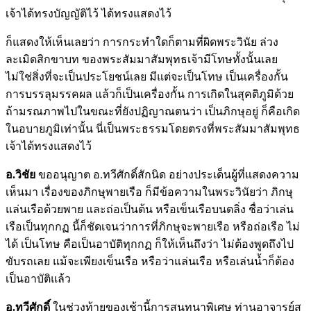
เจ้าได้ทรงบัญญัติไว้ ได้ทรงแสดงไว้
ก็แสดงให้เห็นเลยว่า การกระทำใดก็ตามที่ผิดพระวินัย ล่วง
ละเมิดสิกขาบท ของพระสัมมาสัมพุทธเจ้ามีโทษทั้งนั้นเลย
ไม่ใช่สิ่งที่จะเป็นประโยชน์เลย มีแต่จะเป็นโทษ เป็นเครื่องกั้น
การบรรลุมรรคผล แล้วก็เป็นเครื่องกั้น การเกิดในสุคติภูมิด้วย
ถ้ามรณภาพไปในขณะที่ยังปฏิญาณตนว่า เป็นภิกษุอยู่ ก็คือเกิด
ในอบายภูมิเท่านั้น นี่เป็นพระธรรมโดยตรงที่พระสัมมาสัมพุทธ
เจ้าได้ทรงแสดงไว้
อ.วิชัย
ขออนุญาต อ.ทวีศักดิ์สักนิด อย่างประเด็นผู้ที่แสดงความ
เห็นมา เรื่องของภิกษุพายเรือ ก็มีข้อความในพระวินัยว่า ภิกษุ
แล่นเรือด้วยพาย และถ่อเป็นต้น หรือเข็นเรือบนตลิ่ง ชื่อว่าเล่น
เรือเป็นทุกกฏ นี้ก็ชัดเจนว่าการที่ภิกษุจะพายเรือ หรือถ่อเรือ ไม่
ได้ เป็นโทษ คือเป็นอาบัติทุกกฏ ก็ให้เห็นถึงว่า ไม่ต้องพูดถึงไป
ขับรถเลย แม้จะเพียงเข็นเรือ หรือว่าแล่นเรือ หรือเล่นน้ำก็ต้อง
เป็นอาบัติแล้ว
อ.ทวีศักดิ์
ในช่วงท้ายของเช้านี้การสนทนาพิเศษ ท่านอาจารย์สุ