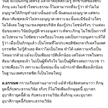
วินัย จะเป็นภิกษุได้หรือ แล้วถ้าคฤหัสถ์ไม่รู้ สิกขาบทของพระ
ภิกษุ และไม่เข้าใจพระธรรม ก็ไม่สามารถที่จะรู้ว่า ทำไมไม่
อนุญาตให้ภิกษุทำอย่างนั้นอย่างนี้ นั่นตนเองอนุญาต แต่พระ
สัมมาสัมพุทธเจ้าไม่ทรงอนุญาต เพราะฉะนั้นจะมีข้ออ้างใดๆ
ไม่ได้เลย ในฐานะของพุทธบริษัท ต้องรู้ประโยชน์จริงๆ ว่าแต่ละ
ข้อของพระวินัยบัญญัติ ทรงอนุเคราะห์พระภิกษุ ไม่ใช่เป็นการที่
จะไปทรมาน ไปขัดขวางหรืออะไรเลย แต่เป็นการอนุเคราะห์ให้
รู้ว่า เมื่อเป็นภิกษุแล้ว เป็นโทษที่ไม่ประพฤติขัดเกลากิเลสในเพศ
บรรพชิต ไม่รู้ตัวเลย คิดว่าไม่เป็นโทษ ทำได้ แต่ความจริงเป็น
โทษมากด้วย แม้จะเป็นเพียงอาบัติเล็กน้อย แต่ไม่เคารพในพระ
สัมมาสัมพุทธเจ้า ไม่เป็นผู้ที่จริงใจ ไม่เป็นผู้ที่ตรงต่อการบวช ว่า
บวชเพื่ออะไร เพราะฉะนั้นขณะนั้น แม้กระทำผิดเพียงเล็กน้อย
ในฐานะเพศบรรพชิต ก็เป็นโทษใหญ่
อ.อรรณพ
กราบเรียนท่านอาจารย์ แม้หัวข้อจัดสนทนาว่า ภิกษุ
ยุคนี้กับพระธรรมวินัย จริงๆ ก็ไม่ใช่เพียงภิกษุยุคนี้ อุบาสก
อุบาสิกายุคนี้ด้วย กับพระธรรมวินัย ทั้งภิกษุ และอุบาสก
อุบาสิกายุคนี้กับพระธรรมวินัย