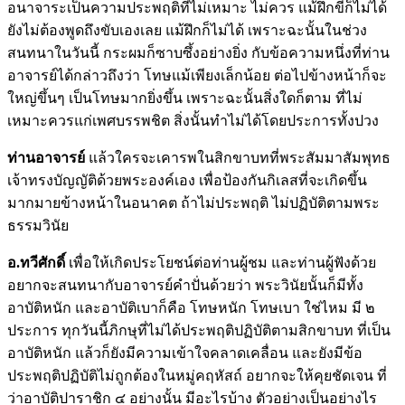
อนาจาระเป็นความประพฤติที่ไม่เหมาะ ไม่ควร แม้ฝึกขี่ก็ไม่ได้
ยังไม่ต้องพูดถึงขับเองเลย แม้ฝึกก็ไม่ได้ เพราะฉะนั้นในช่วง
สนทนาในวันนี้ กระผมก็ซาบซึ้งอย่างยิ่ง กับข้อความหนึ่งที่ท่าน
อาจารย์ได้กล่าวถึงว่า โทษแม้เพียงเล็กน้อย ต่อไปข้างหน้าก็จะ
ใหญ่ขึ้นๆ เป็นโทษมากยิ่งขึ้น เพราะฉะนั้นสิ่งใดก็ตาม ที่ไม่
เหมาะควรแก่เพศบรรพชิต สิ่งนั้นทำไม่ได้โดยประการทั้งปวง
ท่านอาจารย์
แล้วใครจะเคารพในสิกขาบทที่พระสัมมาสัมพุทธ
เจ้าทรงบัญญัติด้วยพระองค์เอง เพื่อป้องกันกิเลสที่จะเกิดขึ้น
มากมายข้างหน้าในอนาคต ถ้าไม่ประพฤติ ไม่ปฏิบัติตามพระ
ธรรมวินัย
อ.ทวีศักดิ์
เพื่อให้เกิดประโยชน์ต่อท่านผู้ชม และท่านผู้ฟังด้วย
อยากจะสนทนากับอาจารย์คำปั่นด้วยว่า พระวินัยนั้นก็มีทั้ง
อาบัติหนัก และอาบัติเบาก็คือ โทษหนัก โทษเบา ใช่ไหม มี ๒
ประการ ทุกวันนี้ภิกษุที่ไม่ได้ประพฤติปฏิบัติตามสิกขาบท ที่เป็น
อาบัติหนัก แล้วก็ยังมีความเข้าใจคลาดเคลื่อน และยังมีข้อ
ประพฤติปฏิบัติไม่ถูกต้องในหมู่คฤหัสถ์ อยากจะให้คุยชัดเจน ที่
ว่าอาบัติปาราชิก ๔ อย่างนั้น มีอะไรบ้าง ตัวอย่างเป็นอย่างไร