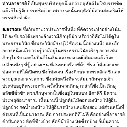
ท่านอาจารย์
ก็เป็นพุทธบริษัทยุคนี้ แต่ว่าคฤหัสถ์ไม่ใช่บรรพชิต
แล้วก็ไม่รู้จักบรรพชิตด้วย เพราะฉะนั้นคฤหัสถ์มีส่วนส่งเสริมให้
บรรพชิตทำผิด
อ.อรรณพ
ซึ่งก็เพราะว่าประการที่หนึ่ง ที่คิดว่าจะทำอย่างโน้น
ได้ จะขับรถได้ เพราะอ้างว่ามีภิกษุขี่ม้า หรือว่าก็คือไม่ได้ดูใน
พระธรรมวินัย ซึ่งพระวินัยมีระบุไว้ชัดเจน นี้อย่างหนึ่ง และอีก
อย่างหนึ่งแม้เขาจะรู้ว่ามีอยู่ในพระธรรมวินัยจริงๆ อย่างเช่น
ภิกษุไม่รับ และไม่ยินดีในเงิน และทอง แต่ก็คิดเองแล้วก็จะ
เปลี่ยนทั้งๆ ที่รู้ อย่างเช่น ที่สนทนาเรื่องขี่ม้า ขี่รถ ก็มีเยอะแยะ
ข้อความที่ได้เปิดพบ ซึ่งก็ชัดเจน เรื่องภิกษุพวกพระอัสสชิ และ
พระปุณณะ พระสุกกะ ซึ่งสมัยหนึ่งที่พระสัมมาสัมพุทธเจ้า
ประทับอยู่ที่พระเชตวัน ครั้งนั้นพวกภิกษุ เหล่านี้ซึ่งเป็น ภิกษุ
อลัชชีชั่วช้า พวกภิกษุพวกนั้นซึ่งอยู่ในชนบท อิตาคีรี มีความ
ประพฤติอนาจาระ เห็นปานนี้ ปลูกต้นไม้ดอกเองบ้าง ให้ผู้อื่น
ปลูกบ้าง รดน้ำเองบ้าง ให้ผู้อื่นรดบ้าง และอีกเยอะ แต่ส่วนหนึ่งที่
ชัดเจนที่เป็นอนาจาระ คือ การประพฤติที่ไม่ดี คืออย่างที่อาจารย์
คำปั่นกล่าว หัดขี่ช้างบ้าง หัดขี่ม้าบ้าง หัดขี่รถบ้าง ก็เป็นความ