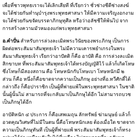
เพื่อที่ชาวพุทธเราจะได้เลิกเสียที ที่เรียกว่า ชั่วช่างชีดีช่างสงฆ์
จะได้ช่วยกันทำนุบำรุงพระพุทธศาสนา ให้มีความเจริญงอกงาม
จะได้ช่วยกันขจัดบรรดาภิกษุทุศีล หรือว่าอลัชชีให้พ้นไป จาก
การสร้างความมัวหมองแก่พระพุทธศาสนา
อ.คำปั่น
สำหรับการล่วง
ละเมิดพระวินัยของพระภิกษุ เป็นการ
ผิดต่อพระสัมมาสัมพุทธเจ้า ไม่มีความเคารพยำเกรงในพระ
สัมมาสัมพุทธเจ้า เรียกว่าอาปัตติ ก็คือ อาบัติ คือ การล่วงละเมิด
สิกขาบท ที่พระสัมมาสัมพุทธเจ้าได้ทรงบัญญัติไว้ แล้วก็เกิดโทษ
ซึ่งโทษก็มีสองสถาน คือ โทษหนักกับโทษเบา โทษหนักมี ๒
ส่วน ก็คือ หนึ่งก็คือขาดจากความเป็นภิกษุ อย่างที่อ.ทวีศักดิ์ได้
กล่าวถึง ก็คือปาราชิก เป็นผู้ที่พ่ายแพ้ในพระพุทธศาสนา ในชาติ
นั้นผู้นั้นไม่ สามารถที่จะกลับมาเป็นภิกษุได้อีก ไม่สามารถบวช
เป็นภิกษุได้อีก
อาบัติหนัก ๔ ประการ ก็คือเสพเมถุน ลักทรัพย์ ฆ่ามนุษย์ แล้วก็
อวดคุณวิเศษที่ไม่มีในตน นี้คือโทษหนักเลย ต้องเมื่อใด ขาดจาก
ความเป็นภิกษุทันที เป็นผู้ที่พ่ายแพ้ พระสัมมาสัมพุทธเจ้าก็ทรง