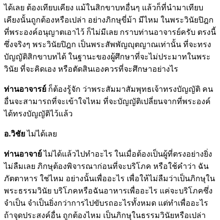
ได้เลย ต้องเทียบเคียง แม้ในสิกขาบทอื่นๆ แล้วก็ที่นำมาเทียบ
เคียงนั้นถูกต้องหรือเปล่า อย่างภิกษุขี่ม้า มีไหม ในพระวินัยปิฎก
ที่พระองค์อนุญาตเอาไว้ ก็ไม่มีเลย กราบท่านอาจารย์ครับ ตรงนี้
ซึ่งจริงๆ พระวินัยปิฎก เป็นพระสัพพัญญุตญาณเท่านั้น ที่จะทรง
บัญญัติสิกขาบทได้ ในฐานะของผู้ศึกษาที่จะไม่ประมาทในพระ
วินัย ที่จะคิดเอง หรือตัดสินเองควรที่จะศึกษาอย่างไร
ท่านอาจารย์
ก็ต้องรู้จัก ว่าพระสัมมาสัมพุทธเจ้าทรงบัญญัติ คน
อื่นจะสามารถที่จะเข้าใจไหม ที่จะบัญญัติเปลี่ยนจากที่พระองค์
ได้ทรงบัญญัติไว้แล้ว
อ.วิชัย
ไม่ได้เลย
ท่านอาจาย์
ไม่ได้แล้วไปทำอะไร ในเมื่อต้องเป็นผู้ที่ตรงอย่างยิ่ง
ไม่ลืมเลย ภิกษุต้องพิจารณาก่อนที่จะบริโภค หรือใช้คำว่า ฉัน
ภัตตาหาร ใช่ไหม อย่างนั้นเพื่ออะไร เพื่อให้ไม่ลืมว่าเป็นภิกษุใน
พระธรรมวินัย บริโภคหรือฉันอาหารเพื่ออะไร แค่จะบริโภคซึ่ง
จำเป็น จำเป็นยิ่งกว่าการไปขับรถอะไรทั้งหมด แต่ทำเพื่ออะไร
ถ้าจุดประสงค์อื่น ถูกต้องไหม เป็นภิกษุในธรรมวินัยหรือเปล่า