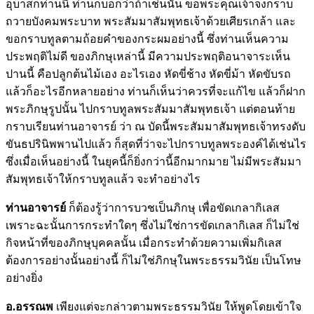
อุบาสกท่านนี้ ท่านก็บอกว่าถ้าเช่นนั้น ขอพระคุณเจ้าจงกราบ
ถวายบังคมพระบาท พระสัมมาสัมพุทธเจ้าด้วยเศียรเกล้า และ
ขอกราบทูลตามถ้อยคำของกระผมอย่างนี้ ซึ่งท่านเห็นความ
ประพฤติไม่ดี ของภิกษุเหล่านี้ มีความประพฤติอนาจาระเห็น
ปานนี้ คือปลูกต้นไม้เอง อะไรเอง หัดขี่ช้าง หัดขี่ม้า หัดขับรถ
แล้วก็อะไรอีกหลายอย่าง ท่านก็เห็นว่าควรที่จะแก้ไข แล้วก็ฝาก
พระภิกษุรูปนั้น ไปกราบทูลพระสัมมาสัมพุทธเจ้า แต่ตอนท้าย
กราบเรียนท่านอาจารย์ ว่า ณ บัดนี้พระสัมมาสัมพุทธเจ้าทรงดับ
ขันธปรินิพพานไปแล้ว ก็สุดที่ว่าจะไปกราบทูลพระองค์ได้เช่นไร
ซึ่งเมื่อเห็นอย่างนี้ ในยุคนี้ก็ยิ่งกว่านี้อีกมากมาย ไม่มีพระสัมมา
สัมพุทธเจ้าให้กราบทูลแล้ว จะทำอย่างไร
ท่านอาจารย์
ก็ต้องรู้ว่าการบวชเป็นภิกษุ เพื่อขัดเกลากิเลส
เพราะฉะนั้นการกระทำใดๆ ซึ่งไม่ใช่การขัดเกลากิเลส ก็ไม่ใช่
กิจหน้าที่ของภิกษุบุคคลนั้น เมื่อกระทำด้วยความเพิ่มกิเลส
ต้องการอย่างนั้นอย่างนี้ ก็ไม่ใช่ภิกษุในพระธรรมวินัย เป็นโทษ
อย่างยิ่ง
อ.อรรณพ
เพียงแต่จะกล่าวตามพระธรรมวินัย ให้พูดโดยเข้าใจ