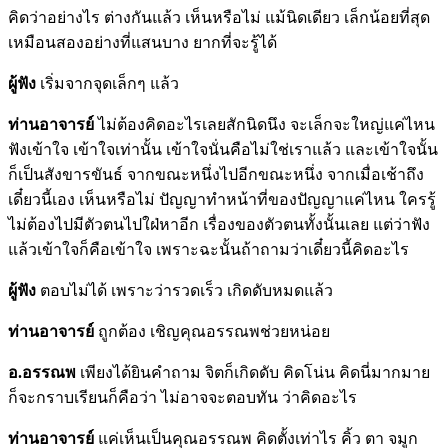
คิดว่าอย่างไร ต่างกันแล้ว เห็นหรือไม่ แม้นิดเดียว เล็กน้อยที่สุด
เหมือนสองอย่างที่แสนบาง ยากที่จะรู้ได้
ผู้ฟัง
เริ่มจากจุดเล็กๆ แล้ว
ท่านอาจารย์
ไม่ต้องคิดอะไรเลยสักนิดนึง จะเล็กจะใหญ่แค่ไหน
ฟังเข้าใจ เข้าใจเท่านั้น เข้าใจนั่นคือไม่ใช่เราแล้ว และเข้าใจนั้น
ก็เป็นสังขารขันธ์ จากขณะหนึ่งไปอีกขณะหนึ่ง จากเมื่อเช้าถึง
เดี๋ยวนี้เอง เห็นหรือไม่ ปัญญาทำหน้าที่ของปัญญาแค่ไหน ใครรู้
ไม่ต้องไปมีตัวตนไปใฝ่หาอีก เรื่องของตัวตนทั้งนั้นเลย แต่ว่าฟัง
แล้วเข้าใจก็คือเข้าใจ เพราะฉะนั้นถ้าถามว่าเดี๋ยวนี้คิดอะไร
ผู้ฟัง
ตอบไม่ได้ เพราะว่ารวดเร็ว เกิดดับหมดแล้ว
ท่านอาจารย์
ถูกต้อง เชิญคุณอรรณพช่วยหน่อย
อ.อรรณพ
เพียงได้ยินคำถาม จิตก็เกิดดับ คิดโน่น คิดนี่มากมาย
ก็จะกราบเรียนก็คือว่า ไม่อาจจะตอบทัน ว่าคิดอะไร
ท่านอาจารย์
แค่เห็นเป็นคุณอรรณพ คิดตั้งเท่าไร คิ้ว ตา จมูก