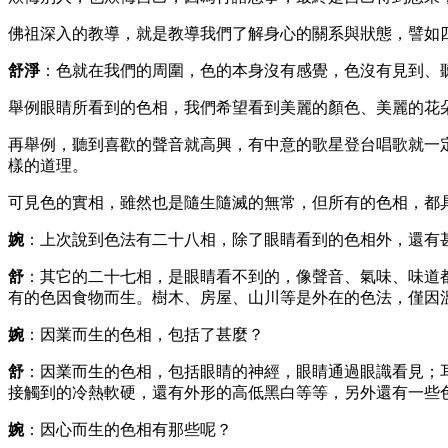
佛祖深入的教導，就是教導我們了解身心的關系與狀態，譬如
舒淨
：色就在我們的周圍，色的本身沒有感覺，色沒有見到、
舉例眼睛所看到的色相，我們希望看到美麗的顏色、美麗的花
再舉例，聽到喜歡的聲音就高興，有中意的歌星登台唱歌就一
樣的道理。
可見色的實相，雖然也是隨生隨滅的無常，但所有的色相，都
婉
：上次說到色法有二十八相，除了眼睛看到的色相外，還有
舒
：其它的二十七相，是眼睛看不到的，像聲音、氣味、味道
有的色因食物而生。樹木、房屋、山川等是外在的色法，僅因
婉
：因業而生的色相，包括了甚麼？
舒
：因業而生的色相，包括眼睛的神經，眼睛通過眼識看見；
接觸到的冷熱軟硬，還有外形的高低黑白等等，另外還有一些
婉
：因心而生的色相有那些呢？