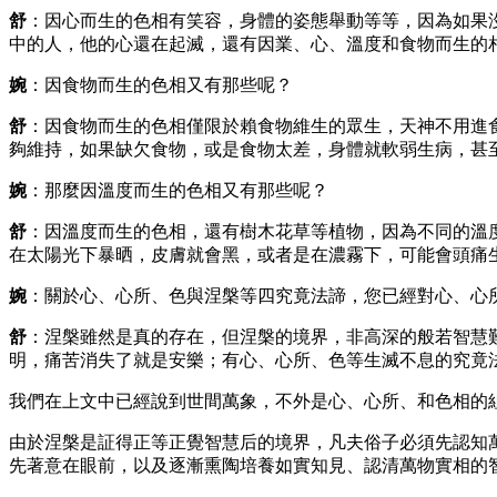
舒
：因心而生的色相有笑容，身體的姿態舉動等等，因為如果
中的人，他的心還在起滅，還有因業、心、溫度和食物而生的
婉
：因食物而生的色相又有那些呢？
舒
：因食物而生的色相僅限於賴食物維生的眾生，天神不用進
夠維持，如果缺欠食物，或是食物太差，身體就軟弱生病，甚
婉
：那麼因溫度而生的色相又有那些呢？
舒
：因溫度而生的色相，還有樹木花草等植物，因為不同的溫
在太陽光下暴晒，皮膚就會黑，或者是在濃霧下，可能會頭痛
婉
：關於心、心所、色與涅槃等四究竟法諦，您已經對心、心
舒
：涅槃雖然是真的存在，但涅槃的境界，非高深的般若智慧
明，痛苦消失了就是安樂；有心、心所、色等生滅不息的究竟
我們在上文中已經說到世間萬象，不外是心、心所、和色相的
由於涅槃是証得正等正覺智慧后的境界，凡夫俗子必須先認知
先著意在眼前，以及逐漸熏陶培養如實知見、認清萬物實相的