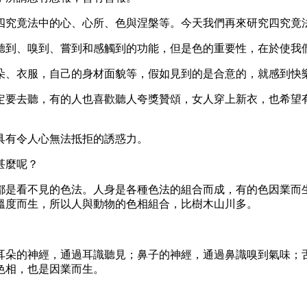
四究竟法中的心、心所、色與涅槃等。今天我們再來研究四究竟
聽到、嗅到、嘗到和感觸到的功能，但是色的重要性，在於使我
朵、衣服，自己的身材面貌等，假如見到的是合意的，就感到快
定要去聽，有的人也喜歡聽人夸獎贊頌，女人穿上新衣，也希望
具有令人心無法抵拒的誘惑力。
甚麼呢？
都是看不見的色法。人身是各種色法的組合而成，有的色因業而
溫度而生，所以人與動物的色相組合，比樹木山川多。
耳朵的神經，通過耳識聽見；鼻子的神經，通過鼻識嗅到氣味；
色相，也是因業而生。