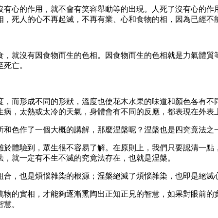
沒有心的作用，就不會有笑容舉動等的出現。人死了沒有心的作
相，死人的心不再起滅，不再有業、心和食物的相，因為已經不
食，就沒有因食物而生的色相。因食物而生的色相就是力氣體質
至死亡。
度，而形成不同的形狀，溫度也使花木水果的味道和顏色各有不
生病，太熱或太冷的天氣，身體會有不同的反應，都表現在外表
所和色作了一個大概的講解，那麼涅槃呢？涅槃也是四究竟法之
難於體驗到，眾生很不容易了解。在原則上，我們只要認清一點
法，就一定有不生不滅的究竟法存在，也就是涅槃。
組合，也是煩惱雜染的根源；涅槃絕滅了煩惱雜染，也即是絕滅
萬物的實相，才能夠逐漸熏陶出正知正見的智慧，如果對眼前的
智慧。