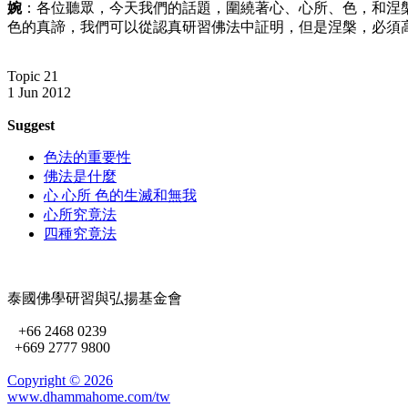
婉
：各位聽眾，今天我們的話題，圍繞著心、心所、色，和涅
色的真諦，我們可以從認真研習佛法中証明，但是涅槃，必須
Topic 21
1 Jun 2012
Suggest
色法的重要性
佛法是什麼
心 心所 色的生滅和無我
心所究竟法
四種究竟法
泰國佛學研習與弘揚基金會
+66 2468 0239
+669 2777 9800
Copyright ©
2026
www.dhammahome.com/tw