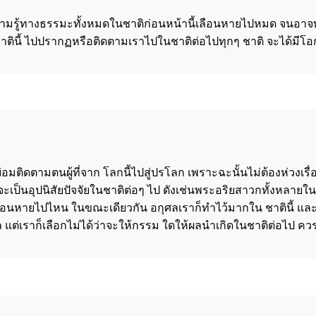
ทำให้ความรู้ทางธรรมะทั้งหมดในชาติก่อนหน้านี้เลือนหายไปหมด จ
ินี้ ไปปรากฏหรือติดตามเราไปในชาติต่อไปทุกๆ ชาติ จะได้มีโอกาส
อมติดตามตนผู้ที่จาก โลกนี้ไปสู่ปรโลก เพราะฉะนั้นไม่ต้องห่วง
ะเป็นอุปนิสัยปัจจัยในชาติต่อๆ ไป ดังเช่นพระอริยสาวกทั้งหลายในช
อนหายไปไหน ในขณะเดียวกัน อกุศลเราก็ทำไว้มากใน ชาตินี้ และชาต
 แต่เราก็เลือกไม่ได้ว่าจะให้กรรม ใดให้ผลนำเกิดในชาติต่อไป ควรท