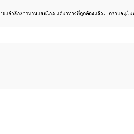
ยแล้วอีกยาวนานแสนไกล แต่มาทางที่ถูกต้องแล้ว ... กราบอนุโม