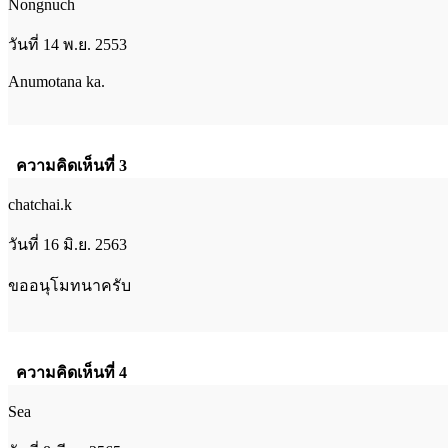
Nongnuch
วันที่ 14 พ.ย. 2553
Anumotana ka.
ความคิดเห็นที่ 3
chatchai.k
วันที่ 16 มิ.ย. 2563
ขออนุโมทนาครับ
ความคิดเห็นที่ 4
Sea