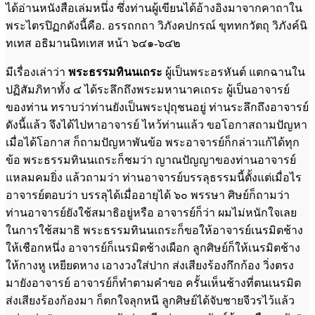
ได้อ่านหนังสือเล่มหนึ่ง ซึ่งท่านผู้เขียนได้อ้างอิงมาจากคาถาใน
พระไตรปิฏกดังนี้คือ. อรรถกถา วิภังคปกรณ์ ขุททกวัตถุ วิภังค์นิ
ทเทส อธิมานนิทเทส หน้า ๖๔๑-๖๔๒
มีเรื่องเล่าว่า
พระธรรมทินนเถระ
ผู้เป็นพระอรหันต์ แตกฉานใน
ปฏิสัมภิทาทั้ง ๔ ได้ระลึกถึงพระมหานาคเถระ ผู้เป็นอาจารย์
ของท่าน ทราบว่าท่านยังเป็นพระปุถุชนอยู่ ท่านระลึกถึงอาจารย์
ดังนี้แล้ว จึงได้ไปหาอาจารย์ ไหว้ท่านแล้ว ขอโอกาสถามปัญหา
เมื่อได้โอกาส ก็ถามปัญหาพันข้อ พระอาจารย์ก็กล่าวแก้ได้ทุก
ข้อ พระธรรมทินนเถระก็ชมว่า ญาณปัญญาของท่านอาจารย์
แหลมคมยิ่ง แล้วถามว่า ท่านอาจารย์บรรลุธรรมนี้ตั้งแต่เมื่อไร
อาจารย์ตอบว่า บรรลุได้เมื่ออายุได้ ๖๐ พรรษา ศิษย์ก็ถามว่า
ท่านอาจารย์ยังใช้สมาธิอยู่หรือ อาจารย์ก็ว่า ผมไม่หนักใจเลย
ในการใช้สมาธิ พระธรรมทินนเถระก็ขอให้อาจารย์เนรมิตช้าง
ให้เชือกหนึ่ง อาจารย์ก็เนรมิตช้างเผือก ลูกศิษย์ก็ให้เนรมิตช้าง
ให้กางหู เหยียดหาง เอางวงใส่ปาก ส่งเสียงร้องกึกก้อง วิ่งตรง
มายังอาจารย์ อาจารย์ก็ทำตามคำขอ ครั้นเห็นช้างที่ตนเนรมิต
ส่งเสียงร้องก้องมา ก็ตกใจลุกหนี ลูกศิษย์ได้จับชายจีวรไว้แล้ว