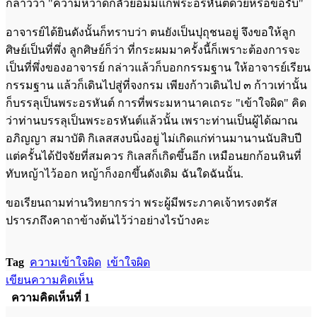
กล่าวว่า "ความหวาดกลัวย่อมมีแก่พระอรหันต์ด้วยหรือขอรับ"
อาจารย์ได้ยินดังนั้นก็ทราบว่า ตนยังเป็นปุถุชนอยู่ จึงขอให้ลูก
ศิษย์เป็นที่พึ่ง ลูกศิษย์ก็ว่า ที่กระผมมาครั้งนี้ก็เพราะต้องการจะ
เป็นที่พึ่งของอาจารย์ กล่าวแล้วก็บอกกรรมฐาน ให้อาจารย์เรียน
กรรมฐาน แล้วก็เดินไปสู่ที่จงกรม เพียงก้าวเดินไป ๓ ก้าวเท่านั้น
ก็บรรลุเป็นพระอรหันต์ การที่พระมหานาคเถระ "เข้าใจผิด" คิด
ว่าท่านบรรลุเป็นพระอรหันต์แล้วนั้น เพราะท่านเป็นผู้ได้ฌาณ
อภิญญา สมาบัติ กิเลสสงบนิ่งอยู่ ไม่เกิดแก่ท่านมานานนับสิบปี
แต่ครั้นได้ปัจจัยที่สมควร กิเลสก็เกิดขึ้นอีก เหมือนยกก้อนหินที่
ทับหญ้าไว้ออก หญ้าก็งอกขึ้นดังเดิม ฉันใดฉันนั้น.
ขอเรียนถามท่านวิทยากรว่า พระผู้มีพระภาคเจ้าทรงตรัส
ปรารภถึงคาถาข้างต้นไว้ว่าอย่างไรบ้างคะ
Tag
ความเข้าใจผิด
เข้าใจผิด
เขียนความคิดเห็น
ความคิดเห็นที่ 1