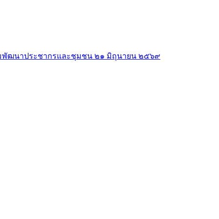
าคมพัฒนาประชากรและชุมชน ๒๑ มิถุนายน ๒๕๖๙