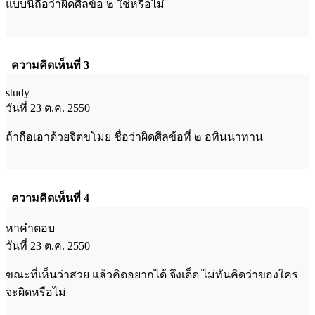
แบบนี้ถือว่าผิดศีลข้อ ๒ ใช่หรือไม่
ความคิดเห็นที่ 3
study
วันที่ 23 ต.ค. 2550
ถ้าถือเอาด้วยจิตขโมย ชื่อว่าผิดศีลข้อที่ ๒ อทินนาทาน
ความคิดเห็นที่ 4
หาคำตอบ
วันที่ 23 ต.ค. 2550
ขณะที่เห็นว่าสวย แล้วคิดอยากได้ จึงเด็ด ไม่ทันคิดว่าของใคร
จะผิดหรือไม่