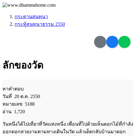
กระดานสนทนา
กระทู้สนทนาธรรม 2550
ลักของวัด
หาคำตอบ
วันที่ 20 ต.ค. 2550
หมายเลข 5188
อ่าน 1,720
วันหนึ่งได้ไปเที่ยวที่วัดแห่งหนึ่ง เพื่อนที่ไปด้วยเห็นดอกไม้ที่กำลัง
ออกดอกสวยงามตามทางเดินในวัด แล้วเด็ดกลับบ้านมาดอก