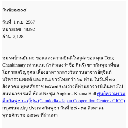
วันชัย๒๕๐๔
วันที่ 1 ก.ย. 2567
หมายเลข 48392
อ่าน 2,128
ชมรมบ้านธัมมะ ขอแสดงความยินดีในกุศลของ คุณ Teng
Chankinnary (ท่านแนะนำตัวเองว่าชื่อ กินรี) ชาวกัมพูชาที่ขอ
โอกาสเจริญกุศล เลี้ยงอาหารกลางวันท่านอาจารย์สุจินต์
บริหารวนเขตต์ และคณะชาวไทยกว่า ๖๐ ท่าน ในวันที่ ๓๐
สิงหาคม พุทธศักราช ๒๕๖๗ ระหว่างที่ท่านอาจารย์เดินทางไป
สนทนาธรรมที่ ห้องประชุม Angkor - Kizuna Hall
ศูนย์ความร่วม
มือกัมพูชา - ญี่ปุ่น (Camdodia - Japan Cooperation Center - CJCC)
กรุงพนมเปญ ประเทศกัมพูชา วันที่ ๒๘ - ๓๑ สิงหาคม
พุทธศักราช ๒๕๖๗ ที่ผ่านมา