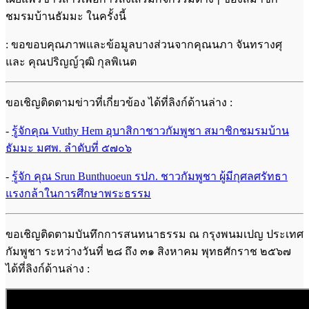
ชมรมบ้านธัมมะ ในครั้งนี้
: ขอขอบคุณภาพและข้อมูลบางส่วนจากคุณนภา จันทรางศุ
และ คุณปริญญ์วุฒิ กุลพิเนต
ขอเชิญติดตามข่าวที่เกี่ยวข้อง ได้ที่ลิงก์ด้านล่าง :
-
รู้จักคุณ Vuthy Hem อุบาสิกาชาวกัมพูชา สมาชิกชมรมบ้าน
ธัมมะ มศพ. ลำดับที่ ๕๗๐๖
-
รู้จัก คุณ Srun Bunthuoeun รปภ. ชาวกัมพูชา ผู้มีกุศลศรัทธา
แรงกล้าในการศึกษาพระธรรม
ขอเชิญติดตามบันทึกการสนทนาธรรม ณ กรุงพนมเปญ ประเทศ
กัมพูชา ระหว่างวันที่ ๒๘ ถึง ๓๑ สิงหาคม พุทธศักราช ๒๕๖๗
ได้ที่ลิงก์ด้านล่าง :