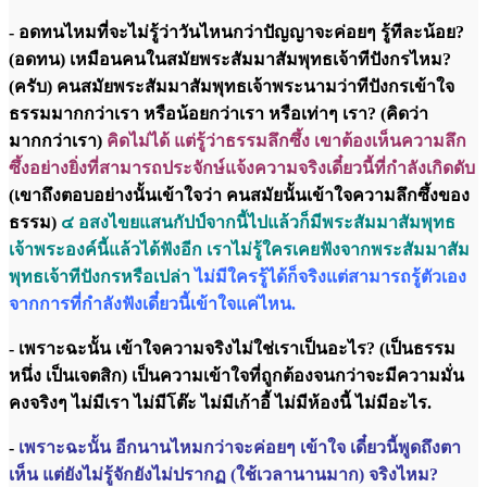
- อดทนไหมที่จะไม่รู้ว่าวันไหนกว่าปัญญาจะค่อยๆ รู้ทีละน้อย?
(อดทน) เหมือนคนในสมัยพระสัมมาสัมพุทธเจ้าทีปังกรไหม?
(ครับ) คนสมัยพระสัมมาสัมพุทธเจ้าพระนามว่าทีปังกรเข้าใจ
ธรรมมากกว่าเรา หรือน้อยกว่าเรา หรือเท่าๆ เรา? (คิดว่า
มากกว่าเรา)
คิดไม่ได้ แต่รู้ว่าธรรมลึกซึ้ง เขาต้องเห็นความลึก
ซึ้งอย่างยิ่งที่สามารถประจักษ์แจ้งความจริงเดี๋ยวนี้ที่กำลังเกิดดับ
(เขาถึงตอบอย่างนั้นเข้าใจว่า คนสมัยนั้นเข้าใจความลึกซึ้งของ
ธรรม)
๔ อสงไขยแสนกัปป์จากนี้ไปแล้วก็มีพระสัมมาสัมพุทธ
เจ้าพระองค์นี้แล้วได้ฟังอีก เราไม่รู้ใครเคยฟังจากพระสัมมาสัม
พุทธเจ้าทีปังกรหรือเปล่า
ไม่มีใครรู้ได้ก็จริงแต่สามารถรู้ตัวเอง
จากการที่กำลังฟังเดี๋ยวนี้เข้าใจแค่ไหน.
- เพราะฉะนั้น เข้าใจความจริงไม่ใช่เราเป็นอะไร? (เป็นธรรม
หนึ่ง เป็นเจตสิก) เป็นความเข้าใจที่ถูกต้องจนกว่าจะมีความมั่น
คงจริงๆ ไม่มีเรา ไม่มีโต๊ะ ไม่มีเก้าอี้ ไม่มีห้องนี้ ไม่มีอะไร.
-
เพราะฉะนั้น อีกนานไหมกว่าจะค่อยๆ เข้าใจ เดี๋ยวนี้พูดถึงตา
เห็น แต่ยังไม่รู้จักยังไม่ปรากฏ (ใช้เวลานานมาก) จริงไหม?