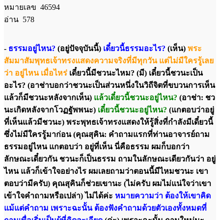
หมายเลข 46594
อ่าน 578
-
ธรรมอยู่ไหน?
(อยู่ปัจจุบันนี้)
เดี๋ยวนี้ธรรมอะไร?
(เห็น)
พระ
สัมมาสัมพุทธเจ้าทรงแสดงความจริงที่มีทุกวัน แต่ไม่มีใครรู้เลย
ว่า อยู่ไหน เมื่อไหร่
เดี๋ยวนี้มีชวนะไหม? (มี) เดี๋ยวนี้ชวนะเป็น
อะไร? (อาช่าบอกว่าชวนะเป็นส่วนหนึ่งในวิถีจิตที่ขบวนการเห็น
แล้วก็มีชวนะหลังจากเห็น)
แล้วเดี๋ยวนี้ชวนะอยู่ไหน?
(อาช่า: ชว
นะเกิดหลังจากโวฏฐัพพนะ)
เดี๋ยวนี้ชวนะอยู่ไหน?
(แกตอบว่าอยู่
ที่เห็นแล้วมีชวนะ) พระพุทธเจ้าทรงแสดงให้รู้สิ่งที่กำลังมีเดี๋ยวนี้
ซึ่งไม่มีใครรู้มาก่อน (คุณสุคิน: คำถามแรกที่ท่านอาจารย์ถาม
ธรรมอยู่ไหน แกตอบว่า อยู่ที่เห็น นี่คือธรรม ผมก็บอกว่า
ลักษณะเดี๋ยวกัน ชวนะก็เป็นธรรม ถามในลักษณะเดียวกันว่า อยู่
ไหน แล้วก็เข้าใจอย่างไร ผมเลยถามว่าตอนนี้มีไหมชวนะ เขา
ตอบว่ามีครับ) คุณสุคินก็ช่วยเขานะ (ไม่ครับ ผมไม่แน่ใจว่าเขา
เข้าใจคำถามหรือเปล่า) ไม่ได้ค่ะ
หมายความว่า ต้องให้เขาคิด
แม้แต่คำถาม เพราะฉะนั้น ต้องฟังคำถามด้วยตัวเองทั้งหมดที่