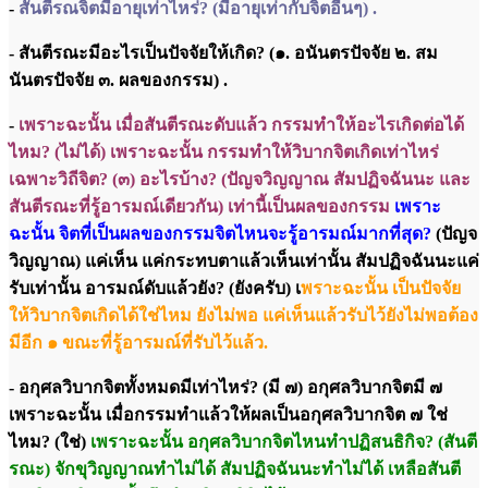
-
สันตีรณจิตมีอายุเท่าไหร่? (มีอายุเท่ากับจิตอื่นๆ) .
- สันตีรณะมีอะไรเป็นปัจจัยให้เกิด? (๑. อนันตรปัจจัย ๒. สม
นันตรปัจจัย ๓. ผลของกรรม) .
-
เพราะฉะนั้น เมื่อสันตีรณะดับแล้ว กรรมทำให้อะไรเกิดต่อได้
ไหม? (ไม่ได้) เพราะฉะนั้น กรรมทำให้วิบากจิตเกิดเท่าไหร่
เฉพาะวิถีจิต? (๓) อะไรบ้าง? (ปัญจวิญญาณ สัมปฏิจฉันนะ และ
สันตีรณะที่รู้อารมณ์เดียวกัน) เท่านี้เป็นผลของกรรม
เพราะ
ฉะนั้น จิตที่เป็นผลของกรรมจิตไหนจะรู้อารมณ์มากที่สุด?
(ปัญจ
วิญญาณ) แค่เห็น แค่กระทบตาแล้วเห็นเท่านั้น สัมปฏิจฉันนะแค่
รับเท่านั้น อารมณ์ดับแล้วยัง? (ยังครับ) เ
พราะฉะนั้น เป็นปัจจัย
ให้วิบากจิตเกิดได้ใช่ไหม ยังไม่พอ แค่เห็นแล้วรับไว้ยังไม่พอต้อง
มีอีก ๑ ขณะที่รู้อารมณ์ที่รับไว้แล้ว.
- อกุศลวิบากจิตทั้งหมดมีเท่าไหร่? (มี ๗) อกุศลวิบากจิตมี ๗
เพราะฉะนั้น เมื่อกรรมทำแล้วให้ผลเป็นอกุศลวิบากจิต ๗ ใช่
ไหม? (ใช่)
เพราะฉะนั้น อกุศลวิบากจิตไหนทำปฏิสนธิกิจ? (สันตี
รณะ) จักขุวิญญาณทำไม่ได้ สัมปฏิจฉันนะทำไม่ได้ เหลือสันตี