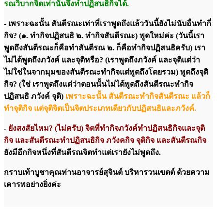
รณวิบากจิตเท่านั้นจึงทำปฏิสนธิกิจได้.
- เพราะฉะนั้น สันตีรณะเท่าที่เราพูดถึงแล้ววันนี้ยังไม่นับอื่นทำกี่
กิจ? (๑. ทำกิจปฏิสนธิ ๒. ทำกิจสันตีรณะ) พูดใหม่ค่ะ (วันนี้เรา
พูดถึงสันตีรณะก็คือทำสันตีรณ ๒. ก็คือทำกิจปฏิสนธิครับ) เรา
ไม่ได้พูดถึงภวังค์ และจุติหรือ? (เราพูดถึงภวังค์ และจุติแต่ว่า
ไม่ใช่ในจากมุมของสันตีรณะทำกิจแต่พูดถึงโดยรวม) พูดถึงจุติ
กิจ? (ใช่ เราพูดถึงแต่ว่าตอนนั้นไม่ได้พูดถึงสันตีรณะทำกิจ
ปฏิสนธิ ภวังค์ จุติ)
เพราะฉะนั้น สันตีรณะทำกิจสันตีรณะ แล้วก็
ทำจุติกิจ แต่จุติจิตเป็นจิตประเภทเดียวกับปฏิสนธิและภวังค์.
-
ยังสงสัยไหม? (ไม่ครับ) จิตที่ทำกิจภวังค์ทำปฏิสนธิกิจและจุติ
กิจ และสันตีรณะทำปฏิสนธิกิจ ภวังคกิจ จุติกิจ และสันตีรณกิจ
ยังมีอีกกิจหนึ่งที่สันตีรณจิตทำแต่เรายังไม่พูดถึง.
กราบเท้าบูชาคุณท่านอาจารย์สุจินต์ บริหารวนเขตต์ ด้วยความ
เคารพอย่างยิ่งค่ะ