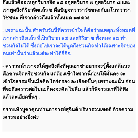
ถึงแล้วคืออเหตุกวิบากจิต ๑๕ อกุศลวิบาก ๗ กุศลวิบาก ๘ และ
เราพูดถึงกิริยาจิตแล้ว ๒ คือปัญจทวาราวัชชนะกับมโนทวารา
วัชชนะ ที่เรากล่าวถึงแล้วทั้งหมด ๑๗ ดวง.
-
เพราะฉะนั้น สำหรับวันนี้ที่ควรเข้าใจ ก็คือว่าอเหตุกะทั้งหมดที่
เรากล่าวถึงแล้ว ที่เป็นวิบาก ๑๕ และกิริยา ๒ ทั้งหมด ๑๗ ทำ
ชวนกิจไม่ได้ ซึ่งต่อไปเราจะได้พูดถึงชวนกิจ ทำได้เฉพาะจิตของ
ตนเท่านั้นว่าแล้วแต่จะทำได้กี่กิจ.
- คราวหน้าเราจะได้พูดถึงสิ่งที่คุณอาช่าอยากจะรู้ตั้งแต่ต้นนะ
คือชวนจิตหรือชวนกิจ แต่ต้องเข้าใจพวกนี้ก่อนให้มั่นคง จะ
เข้าใจธรรมขึ้นเมื่อคิด ไตร่ตรอง ละเอียดขึ้นๆ เพราะฉะนั้น ก่อน
ที่จะถึงคราวต่อไปนะก็คงจะคิด ไม่ลืม แล้วก็พิจารณาที่ได้ฟัง
แล้วละเอียดขึ้นๆ .
กราบเท้าบูชาคุณท่านอาจารย์สุจินต์ บริหารวนเขตต์ ด้วยความ
เคารพอย่างยิ่งค่ะ