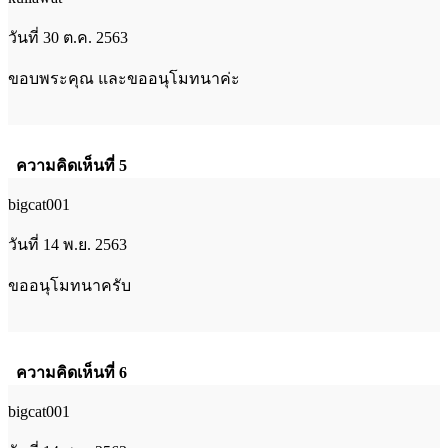
วันที่ 30 ต.ค. 2563
ขอบพระคุณ และขออนุโมทนาค่ะ
ความคิดเห็นที่ 5
bigcat001
วันที่ 14 พ.ย. 2563
ขออนุโมทนาครับ
ความคิดเห็นที่ 6
bigcat001