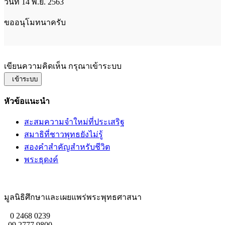
วันที่ 14 พ.ย. 2563
ขออนุโมทนาครับ
เขียนความคิดเห็น กรุณาเข้าระบบ
เข้าระบบ
หัวข้อแนะนำ
สะสมความจำใหม่ที่ประเสริฐ
สมาธิที่ชาวพุทธยังไม่รู้
สองคำสำคัญสำหรับชีวิต
พระธุดงค์
มูลนิธิศึกษาและเผยแพร่พระพุทธศาสนา
0 2468 0239
09 2777 9800