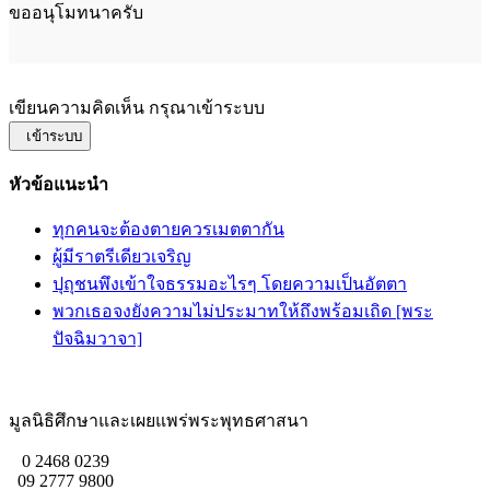
ขออนุโมทนาครับ
เขียนความคิดเห็น กรุณาเข้าระบบ
เข้าระบบ
หัวข้อแนะนำ
ทุกคนจะต้องตายควรเมตตากัน
ผู้มีราตรีเดียวเจริญ
ปุถุชนพึงเข้าใจธรรมอะไรๆ โดยความเป็นอัตตา
พวกเธอจงยังความไม่ประมาทให้ถึงพร้อมเถิด [พระ
ปัจฉิมวาจา]
มูลนิธิศึกษาและเผยแพร่พระพุทธศาสนา
0 2468 0239
09 2777 9800