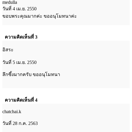
medulla
วันที่ 4 เม.ย. 2550
ขอบพระคุณมากค่ะ ขออนุโมทนาค่ะ
ความคิดเห็นที่ 3
อิสระ
วันที่ 5 เม.ย. 2550
ลึกซึ้งมากครับ ขออนุโมทนา
ความคิดเห็นที่ 4
chatchai.k
วันที่ 28 ก.ค. 2563