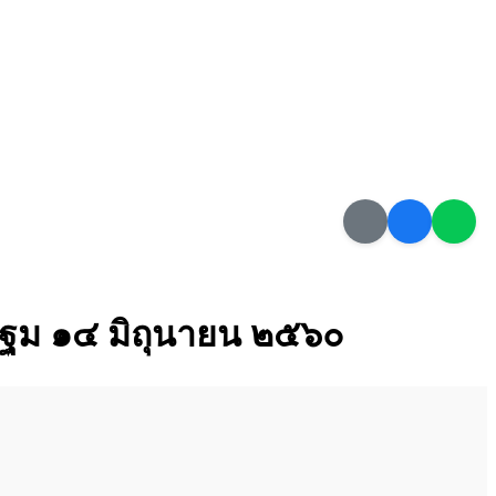
รปฐม ๑๔ มิถุนายน ๒๕๖๐