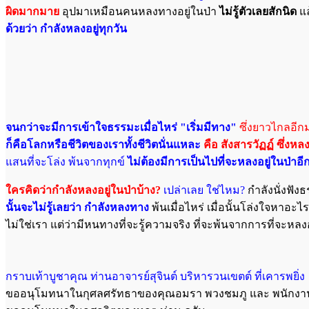
ผิดมากมาย
อุปมาเหมือนคนหลงทางอยู่ในป่า
ไม่รู้ตัวเลยสักนิด
แล
ด้วยว่า กำลังหลงอยู่ทุกวัน
จนกว่าจะมีการเข้าใจธรรมะเมื่อไหร่ "เริ่มมีทาง"
ซึ่งยาวไกลอีก
ก็คือโลกหรือชีวิตของเราทั้งชีวิตนั่นแหละ
คือ สังสารวัฏฏ์ ซึ่งหลง
แสนที่จะโล่ง พ้นจากทุกข์
ไม่ต้องมีการเป็นไปที่จะหลงอยู่ในป่าอี
ใครคิดว่ากำลังหลงอยู่ในป่าบ้าง?
เปล่าเลย ใช่ไหม?
กำลังนั่งฟังธ
นั้นจะไม่รู้เลยว่า กำลังหลงทาง
พ้นเมื่อไหร่ เมื่อนั้นโล่งใจหาอะไ
ไม่ใช่เรา แต่ว่ามีหนทางที่จะรู้ความจริง ที่จะพ้นจากการที่จะหลงอ
กราบเท้าบูชาคุณ ท่านอาจารย์สุจินต์ บริหารวนเขตต์ ที่เคารพยิ่ง
ขออนุโมทนาในกุศลศรัทธาของคุณอมรา พวงชมภู และ พนักงานข