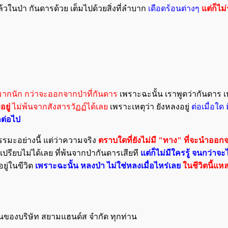
้วในป่า กันดารด้วย เต็มไปด้วยสิ่งที่ลำบาก
เดือดร้อนต่างๆ
แต่ก็ไม่ร
มากนัก กว่าจะออกจากป่าที่กันดาร
เพราะฉะนั้น เราพูดว่ากันดาร 
อยู่
ไม่พ้นจากสังสารวัฏฏ์ได้เลย
เพราะเหตุว่า ยังหลงอยู่
ต่อเมื่อใด
กต่อไป
รรมะอย่างนี้ แต่ว่าความจริง
ตราบใดที่ยังไม่มี "ทาง" ที่จะนำออกจ
รเปรียบไม่ได้เลย ที่พ้นจากป่ากันดารเสียที
แต่ก็ไม่มีใครรู้ จนกว่าจ
ยู่ในขีวิต
เพราะฉะนั้น หลงป่า ไม่ใช่หลงเมื่อไหร่เลย
ในชีวิตนี้แห
องบริษัท สยามแฮนด์ส จำกัด ทุกท่าน