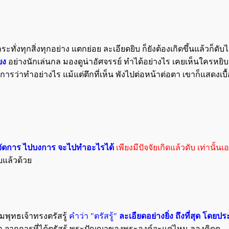
กระทั่งทุกสิ่งทุกอย่าง แตกย่อย ละเอียดยิบ ก็ยังต้องเกิดขึ้นแล้วก็ดับ
ยง
อย่างนักเล่นกล มองดูน่าอัศจรรย์ ทำได้อย่างไร เคยเห็นใครห
การว่าทำอย่างไร แม้แต่ตึกที่เห็น พังไปต่อหน้าต่อตา เขาก็แสดงเ
จัดการ ไปบงการ จะไปทำอะไรได้
เพียงมีปัจจัยเกิดแล้วดับ เท่านั้นเ
ับแล้วด้วย
มพุทธเจ้าทรงตรัสรู้
คำว่า "ตรัสรู้"
ละเอียดอย่างยิ่ง ถึงที่สุด โดยป
คำ จากการที่ได้ตรัสรู้ พระปัญญาของพระองค์จะแค่ไหน ลองคิดดู