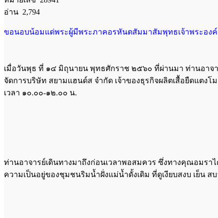
อ่าน 2,794
ขอนอบน้อมแด่พระผู้มีพระภาคอรหันตสัมมาสัมพุทธเจ้าพระองค์น
เมื่อวันพุธ ที่ ๑๔ มิถุนายน พุทธศักราช ๒๕๖๐ ที่ผ่านมา ท่าน
จัดการบริษัท สยามแฮนด์ส จำกัด เจ้าของธุรกิจผลิตเสื้อยืดแตงโม
เวลา ๑๐.๐๐-๑๒.๐๐ น.
ท่านอาจารย์เดินทางมาถึงก่อนเวลาพอสมควร ซึ่งทางคุณอมราได้ก
ความเป็นอยู่ของชุมชนริมน้ำฝั่งแม่น้ำดั้งเดิม ที่ดูเงียบสงบ เย็น สบ