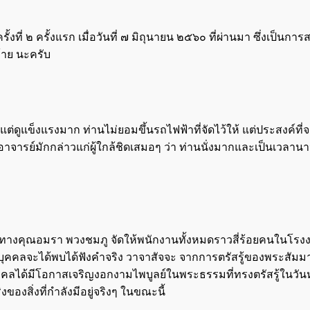
ี่ ๒ ครั้งแรก เมื่อวันที่ ๗ มิถุนายน ๒๕๖๐ ที่ผ่านมา ซึ่งเป็นกา
้าย นะครับ
ต่ดูแข็งแรงมาก ท่านไม่ยอมขึ้นรถไฟฟ้าที่จัดไว้ให้ แต่ประสงค์ที่จะ
ย์มักกล่าวแก่ผู้ใกล้ชิดเสมอๆ ว่า ท่านนั่งมากและเป็นเวลานานหล
า ซึ่งทางคุณอมรา พวงชมภู จัดให้พนักงานทั้งหมดราวสี่ร้อยคนใน
ักที่บุคคลจะได้พบได้ฟังคำจริง วาจาสัจจะ จากการตรัสรู้ของพระสัม
บุคคลได้มีโอกาสเจริญงอกงามไพบูลย์ในพระธรรมที่ทรงตรัสรู้ในวันหนึ
องสิ่งที่กำลังมีอยู่จริงๆ ในขณะนี้