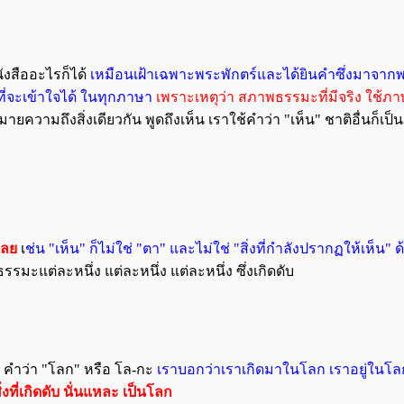
ังสืออะไรก็ได้
เหมือนเฝ้าเฉพาะพระพักตร์และได้ยินคำซึ่งมาจากพร
ที่จะเข้าใจได้ ในทุกภาษา
เพราะเหตุว่า สภาพธรรมะที่มีจริง ใช้ภ
ยความถึงสิ่งเดียวกัน พูดถึงเห็น เราใช้คำว่า "เห็น" ชาติอื่นก็เป็น
เลย
เ
ช่น "เห็น" ก็ไม่ใช่ "ตา" และไม่ใช่ "สิ่งที่กำลังปรากฏให้เห็น" ด
็นธรรมะแต่ละหนึ่ง แต่ละหนึ่ง แต่ละหนึ่ง ซึ่งเกิดดับ
 คำว่า "โลก" หรือ โล-กะ
เราบอกว่าเราเกิดมาในโลก เราอยู่ในโล
ิ่งที่เกิดดับ นั่นแหละ เป็นโลก