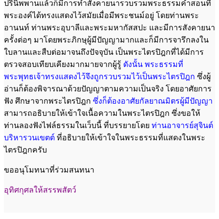
ปรินิพพานแล้วก็มีการทำสังคายนารวบรวมพระธรรมคำสอนที่
พระองค์ได้ทรงแสดงไว้สมัยเมื่อมีพระชนม์อยู่ โดยท่านพระ
อานนท์ ท่านพระอุบาลีและพระมหากัสสปะ และมีการสังคายนา
ครั้งต่อๆ มาโดยพระภิกษุผู้มีปัญญามากและก็มีการจารึกลงใน
ใบลานและสืบต่อมาจนถึงปัจจุบัน เป็นพระไตรปิฎกที่ได้มีการ
ตรวจสอบเทียบเคียงมากมายจากผู้รู้
ดังนั้น พระธรรมที่
พระพุทธเจ้าทรงแสดงไว้จึงถูกรวบรวมไว้เป็นพระไตรปิฎก
ซึ่งผู้
อ่านก็ต้องพิจารณาด้วยปัญญาตามความเป็นจริง โดยอาศัยการ
ฟัง ศึกษาจากพระไตรปิฎก
ซึ่งก็ต้องอาศัยกัลยาณมิตรผู้มีปัญญา
สามารถอธิบายให้เข้าใจเนื้อความในพระไตรปิฎก ซึ่งขอให้
ท่านลองฟังไฟล์ธรรมในเว็บนี้ ที่บรรยายโดย
ท่านอาจารย์สุจินต์
บริหารวนเขตต์
ที่อธิบายให้เข้าใจในพระธรรมที่แสดงในพระ
ไตรปิฎกครับ
ขออนุโมทนาที่ร่วมสนทนา
อุทิศกุศลให้สรรพสัตว์