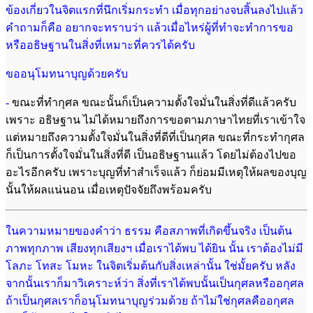
ข้องเกี่ยวในจิตแรกที่
นึกเริ่มกระทำ เมื่อทุกอย่างจบสิ้นลงไปแล้ว
คำถามก็คือ อยากจะทราบว่า แล้วเมื่อไหร่ผู้
ที่ทำจะทำการขอ
หรืออธิษฐานในสิ่งที่เหมาะที่ควรได้ครับ
ขออนุโมทนาบุญด้วยครับ
-
ขณะที่ทำกุศล ขณะนั้นก็เป็นความตั้งใจมั่นในสิ่งที่ดีแล้วครับ
เพราะ อธิษฐาน ไม่ได้หมายถึงการขอตามภาษาไทยที่เราเข้าใจ
แต่หมายถึงความตั้งใจมั่นในสิ่งที่ดีที่เป็นกุศล ขณะที่กระทำกุศล
ก็เป็นการตั้งใจมั่นในสิ่งที่ดี เป็นอธิษฐานแล้ว โดยไม่ต้องไปขอ
อะไรอีกครับ เพราะบุญที่ทำสำเร็จแล้ว ก็ย่อมมีเหตุให้ผลของบุญ
นั้นให้ผลแน่นอน เมื่อเหตุปัจจัยถึงพร้อมครับ
ในความหมายของคำว่า ธรรม คือสภาพที่เกิดขึ้นจริง เป็นต้น
ภาพทุกภาพ เสียงทุก
เสียงฯ เมื่อเราได้พบ ได้ยิน นั้น เราต้องไม่มี
โลภะ โทสะ โมหะ ในจิตเริ่มต้นกับสิ่งเหล่า
นั้น ใช่มั้ยครับ หลัง
จากนั้นเราก็มาวิเคราะห์ว่า สิ่งที่เราได้พบนั้นเป็นกุศลหรืออกุศล
ถ้าเป็นกุศลเราก็อนุโมทนาบุญร่วมด้วย ถ้าไม่ใช่กุศลคืออกุศล