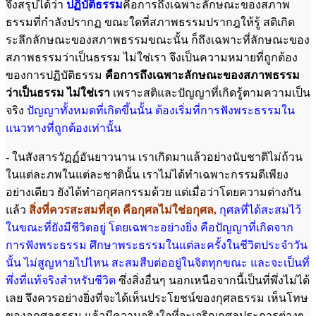
จึงสรุปได้ว่า
ปฏิบัติธรรม
คือการถึงเฉพาะลักษณะของสภาพ
ธรรมที่กำลังปรากฏ ขณะใดที่สภาพธรรมปรากฎให้รู้ สติเกิด
ระลึกลักษณะของสภาพธรรมขณะนั้น ก็ถึงเฉพาะที่ลักษณะของ
สภาพธรรมว่าเป็นธรรม ไม่ใช่เรา จึงเป็นความหมายที่ถูกต้อง
ของการปฏิบัติธรรม
คือการถึงเฉพาะลักษณะของสภาพธรรม
ว่าเป็นธรรม ไม่ใช่เรา
เพราะสติและปัญญาที่เกิดรู้ตามความเป็น
จริง
ปัญญาทั้งหมดที่เกิดขึ้นนั้น ต้องเริ่มที่การฟังพระธรรมใน
แนวทาง
ที่ถูกต้องเท่านั้น
- ในสังสารวัฏฏ์อันยาวนาน เราเกิดมาแล้วอย่างนับชาติไม่ถ้วน
ในแต่ละภพในแต่ละชาตินั้น เราไม่ได้ทำเฉพาะกรรมดีเพียง
อย่างเดียว ยังได้ทำอกุศลกรรมด้วย แต่เมื่อว่าโดยความต่างกัน
แล้ว
สิ่งที่ควรสะสมที่สุด คือกุศลไม่ใช่อกุศล,
กุศล
ที่ได้สะสม
ไว้
ในขณะที่ยังมีชีวิตอยู่ โดยเฉพาะอย่างยิ่ง คือปัญญาที่เกิดจาก
การฟังพระธรรม
ศึกษาพระธรรมในแต่ละครั้งในชีวิตประจำวัน
นั้น ไม่สูญหายไปไหน สะสมสืบต่ออยู่ใน
จิตทุกขณะ และจะเป็นที่
พึ่งที่แท้จริงสำหรับชีวิต
ซึ่งสิ่งอื่นๆ นอกเหนือจากนี้เป็นที่พึ่งไม่ได้
เลย จึงควรอย่างยิ่งที่จะได้เห็นประโยชน์ของกุศลธรรม เห็นโทษ
ของอกุศลธรรม แล้วมีความจริงใจที่จะเจริญกุศลประการต่างๆ