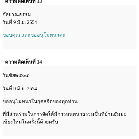
ความคิดเห็นที่ 13
กัลยาณธรรม
วันที่ 9 มิ.ย. 2554
ขอบคุณ และขออนุโมทนาค่ะ
ความคิดเห็นที่ 14
วันชัย๒๕๐๔
วันที่ 9 มิ.ย. 2554
ขออนุโมทนาในกุศลจิตของทุกท่าน
ที่มีส่วนร่วมในการจัดให้มีการสนทนาธรรมขึ้นที่บ้านธัมมะ
เชียงใหม่ในครั้งนี้ด้วยครับ