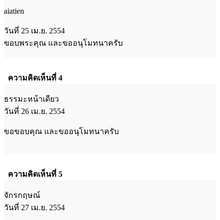
aiatien
วันที่ 25 เม.ย. 2554
ขอบพระคุณ และขออนุโมทนาครับ
ความคิดเห็นที่ 4
ธรรมะหน้าเดียว
วันที่ 26 เม.ย. 2554
ขอขอบคุณ และขออนุโมทนาครับ
ความคิดเห็นที่ 5
จักรกฤษณ์
วันที่ 27 เม.ย. 2554