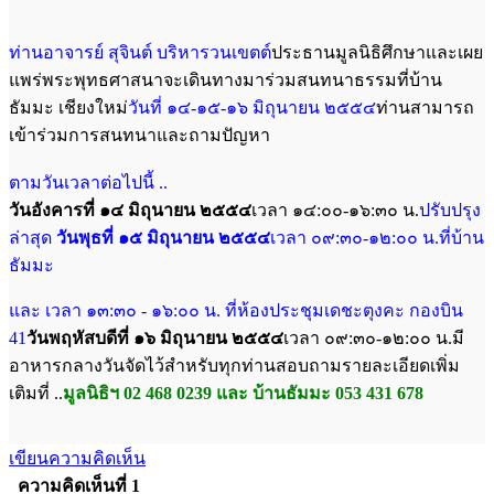
ท่านอาจารย์ สุจินต์ บริหารวนเขตต์
ประธานมูลนิธิศึกษาและเผย
แพร่พระพุทธศาสนาจะเดินทางมาร่วมสนทนาธรรมที่บ้าน
ธัมมะ เชียงใหม่
วันที่ ๑๔-๑๕-๑๖ มิถุนายน ๒๕๕๔
ท่านสามารถ
เข้าร่วมการสนทนาและถามปัญหา
ตามวันเวลาต่อไปนี้ ..
วันอังคารที่ ๑๔ มิถุนายน ๒๕๕๔
เวลา ๑๔:๐๐-๑๖:๓๐ น.
ปรับปรุง
ล่าสุด
วันพุธที่ ๑๕ มิถุนายน ๒๕๕๔
เวลา ๐๙:๓๐-๑๒:๐๐ น.ที่บ้าน
ธัมมะ
และ เวลา ๑๓:๓๐ - ๑๖:๐๐ น. ที่ห้องประชุมเดชะตุงคะ กองบิน
41
วันพฤหัสบดีที่ ๑๖ มิถุนายน ๒๕๕๔
เวลา ๐๙:๓๐-๑๒:๐๐ น.มี
อาหารกลางวันจัดไว้สำหรับทุกท่านสอบถามรายละเอียดเพิ่ม
เติมที่ ..
มูลนิธิฯ 02 468 0239 และ บ้านธัมมะ 053 431 678
เขียนความคิดเห็น
ความคิดเห็นที่ 1