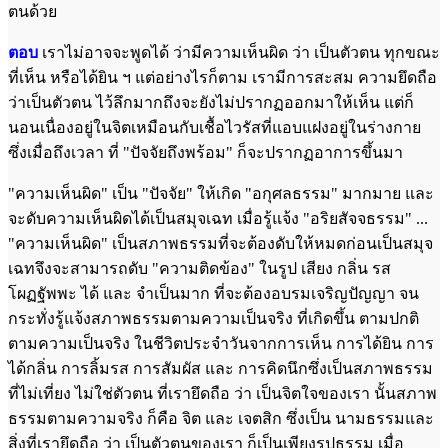
ตนด้วย
ตอบ
เราไม่อาจจะพูดได้ ว่ามีความเห็นผิด ว่า เป็นตัวตน ทุกขณะ
ที่เห็น หรือได้ยิน ฯ แต่อย่างไรก็ตาม เรามีการสะสม ความยึดถือ
ว่าเป็นตัวตน ไว้ลึกมากถึงจะยังไม่ปรากฏออกมาให้เห็น แต่ก็
นอนเนื่องอยู่ในจิตเหมือนกับเชื้อไวรัสที่แอบแฝงอยู่ในร่างกาย
ซึ่งเมื่อถึงเวลา ที่ "ปัจจัยถึงพร้อม" ก็จะปรากฏอาการขึ้นมา
"ความเห็นผิด" เป็น "ปัจจัย" ให้เกิด "อกุศลธรรม" มากมาย และ
จะดับความเห็นผิดได้เป็นสมุจเฉท เมื่อรู้แจ้ง "อริยสัจจธรรม" ...
"ความเห็นผิด" เป็นสภาพธรรมที่จะต้องดับให้หมดก่อนเป็นสมุจ
เฉทจึงจะสามารถดับ "ความติดข้อง" ในรูป เสียง กลิ่น รส
โผฏฐัพพะ ได้ และ จำเป็นมาก ที่จะต้องอบรมเจริญปัญญา จน
กระทั่งรู้แจ้งสภาพธรรมตามความเป็นจริง ที่เกิดขึ้น ตามปกติ
ตามความเป็นจริง ในชีวิตประจำวันจากการเห็น การได้ยิน การ
ได้กลิ่น การลิ้มรส การสัมผัส และ การคิดนึกซึ่งเป็นสภาพธรรม
ที่ไม่เที่ยง ไม่ใช่ตัวตน ที่เรายึดถือ ว่า เป็นจิตใจของเรา นั้นสภาพ
ธรรมตามความจริง ก็คือ จิต และ เจตสิก ซึ่งเป็น นามธรรมและ
สิ่งที่เรายึดถือ ว่า เป็นตัวตนของเรา ก็เป็นเพียงรูปธรรม เมื่อ