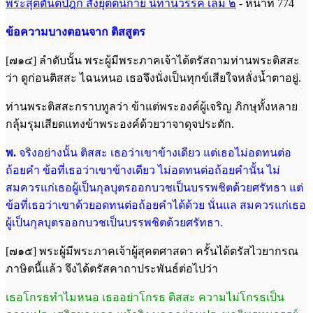
พระสุตตันตปิฎก สังยุตตนิกาย นิทานวรรค เล่ม ๒
- หน้าที่ 774
ข้อความบางตอนจาก ติสสูตร
[๗๑๔] ลำดับนั้น พระผู้มีพระภาคเจ้าได้ตรัสถามท่านพระติสสะ
ว่า ดูก่อนติสสะ ไฉนหนอ เธอจึงนั่งเป็นทุกข์เสียใจหลั่งน้ำตาอยู่.
ท่านพระติสสะกราบทูลว่า ข้าแต่พระองค์ผู้เจริญ ภิกษุทั้งหลาย
กลุ้มรุมเสียดแทงข้าพระองค์ด้วยวาจาดุจประตัก.
พ.
จริงอย่าง
นั้น ติสสะ เธอว่าเขาข้างเดียว แต่เธอไม่อดทนต่อ
ถ้อยคำ ข้อที่เธอว่าเขาข้างเดียว ไม่อดทนต่อถ้อยคำนั้น ไม่
สมควรแก่
เธอผู้เป็นกุลบุตรออกบวชเป็นบรรพชิตด้วยศรัทธา แต่
ข้อที่เธอว่าเขาด้วย
อดทนต่อถ้อยคำได้ด้วย นั่นแล สมควรแก่เธอ
ผู้เป็นกุลบุตรออกบวชเป็น
บรรพชิตด้วยศรัทธา.
[๗๑๕] พระผู้มีพระภาคเจ้าผู้สุคตศาสดา ครั้นได้ตรัสไวยากรณ
ภาษิตนี้แล้ว จึงได้ตรัสคาถาประพันธ์ต่อไปว่า
เธอโกรธทำไมหนอ เธออย่าโกรธ ติสสะ ความ
ไม่โกรธเป็น