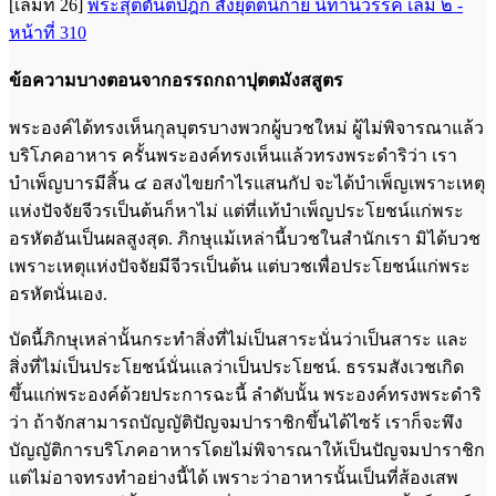
[เล่มที่ 26]
พระสุตตันตปิฎก สังยุตตนิกาย นิทานวรรค เล่ม ๒ -
หน้าที่ 310
ข้อความบางตอนจากอรรถกถาปุตตมังสสูตร
พระองค์ได้ทรงเห็นกุลบุตรบางพวกผู้บวชใหม่ ผู้ไม่พิจารณาแล้ว
บริโภคอาหาร ครั้นพระองค์ทรงเห็นแล้วทรงพระดำริว่า เรา
บำเพ็ญบารมีสิ้น ๔ อสงไขยกำไรแสนกัป จะได้บำเพ็ญเพราะเหตุ
แห่งปัจจัยจีวรเป็นต้นก็หาไม่ แต่ที่แท้บำเพ็ญประโยชน์แก่พระ
อรหัตอันเป็นผลสูงสุด. ภิกษุแม้เหล่านี้บวชในสำนักเรา มิได้บวช
เพราะเหตุแห่งปัจจัยมีจีวรเป็นต้น แต่บวชเพื่อประโยชน์แก่พระ
อรหัตนั่นเอง.
บัดนี้ภิกษุเหล่านั้นกระทำสิ่งที่ไม่เป็นสาระนั่นว่าเป็นสาระ และ
สิ่งที่ไม่เป็นประโยชน์นั่นแลว่าเป็นประโยชน์. ธรรมสังเวชเกิด
ขึ้นแก่พระองค์ด้วยประการฉะนี้ ลำดับนั้น พระองค์ทรงพระดำริ
ว่า ถ้าจักสามารถบัญญัติปัญจมปาราชิกขึ้นได้ไซร้ เราก็จะพึง
บัญญัติการบริโภคอาหารโดยไม่พิจารณาให้เป็นปัญจมปาราชิก
แต่ไม่อาจทรงทำอย่างนี้ได้ เพราะว่าอาหารนั้นเป็นที่ส้องเสพ