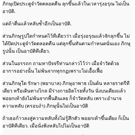
ภิกษุเปิดประตูจำวัดตลอดคืน ลุกขึ้นแล้วในเวลารุ่งอรุณ ไม่เป็น
อาบัติ.
แต่ถ้าตื่นแล้วหลับซ้ำอีกเป็นอาบัติ.
ส่วนภิกษุรูปใดกำหนดไว้ทีเดียวว่า เมื่อรุ่งอรุณแล้วจักลุกขึ้น ไม่
ได้ปิดประตูจำวัดตลอดคืน แต่ลุกขึ้นทันตามกำหนดนั่นเอง ภิกษุ
รูปนั้น เป็นอาบัติทีเดียว.
ส่วนในอรรถก ถามหาปัจจรีท่านกล่าวไว้ว่า เมื่อจำวัดด้วย
อาการอย่างนั้น ไม่พ้นจากทุกกฏเพราะไม่เอื้อเฟื้อ
ส่วนภิกษุใด รักษา (พยาบาล) ภิกษุอาพาธ เป็นต้น หลายราตรีที
เดียว หรือเดินทางไกล มีร่างกายอิดโรยทั้งวัน นั่งบนเตียงแล้ว
พอยกเท้ายังไม่พ้นจากพื้นดินเลย ก็จำวัดหลับ เพราะอำนาจ
ความหลับ (ครอบงำ) ภิกษุนั้นไม่เป็นอาบัติ
ถ้าเธอก้าวลงสู่ความหลับทั้งไม่รู้สึกตัว พอยกเท้าขึ้นเตียง ก็เป็น
อาบัติทีเดียว. เมื่อนั่งพิงหลับไปไม่เป็นอาบัติ