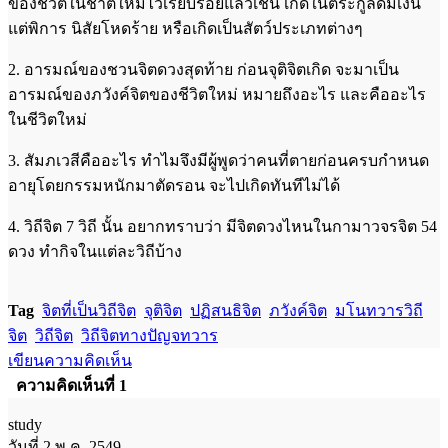
ของชีวิตในชาติใหม่ไว้เรียบร้อยแล้วเช่น เกิดในตระกูลดีมีเงิน
แต่พิการ นิสัยโหดร้าย หรือเกิดเป็นสัตว์ประเภทต่างๆ
2. อารมณ์ของชวนจิตดวงสุดท้าย ก่อนจุติจิตเกิด จะมาเป็น
อารมณ์ของภวังค์จิตของชีวิตใหม่ หมายถึงอะไร และคืออะไร
ในชีวิตใหม่
3. สัมภเวสีคืออะไร ทำไมจึงมีผู้พูดว่าคนที่ตายก่อนครบกำหนด
อายุโดยกรรมหนักมาตัดรอน จะไปเกิดทันทีไม่ได้
4. วิถีจิต 7 วิถี นั้น อยากทราบว่า มีจิตดวงไหนในกามาวจรจิต 54
ดวง ทำกิจในแต่ละวิถีบ้าง
Tag
จิตที่เป็นวิถีจิต
จุติจิต
ปฏิสนธิจิต
ภวังค์จิต
มโนทวารวิถี
จิต
วิถีจิต
วิถีจิตทางปัญจทวาร
เขียนความคิดเห็น
ความคิดเห็นที่ 1
study
วันที่ 2 พ.ค. 2549