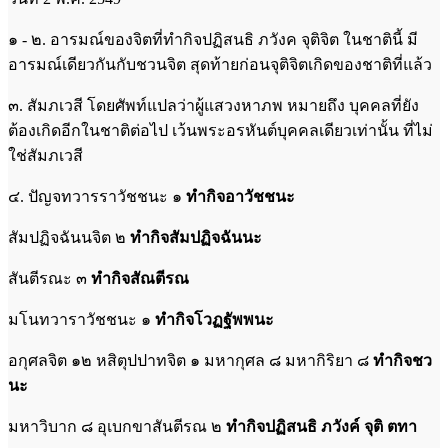
๑ - ๒. อารมณ์ของจิตที่ทำกิจปฏิสนธิ ภวังค จุติจิต ในชาตินี้ มี
อารมณ์เดียวกันกับชวนจิต สุดท้ายก่อนจุติจิตเกิดของชาติที่แล้ว
๓. สัมภเวสี โดยศัพท์แปลว่าผู้แสวงหาภพ หมายถึง บุคคลที่ยัง
ต้องเกิดอีกในชาติต่อไป เว้นพระอรหันต์บุคคลเดียวเท่านั้น ที่ไม่
ใช่สัมภเวสี
๔. ปัญจทวารราวัชชนะ ๑
ทำกิจอาวัชชนะ
สัมปฏิจฉันนจิต ๒
ทำกิจสัมปฏิจฉันนะ
สันตีรณะ ๓
ทำกิจสัณตีรณ
มโนทวาราวัชชนะ ๑
ทำกิจโวฏฐัพพนะ
อกุศลจิต ๑๒ หสิตุปปาทจิต ๑ มหากุศล ๘ มหากิริยา ๘
ทำกิจชว
นะ
มหาวิบาก ๘ อุเบกขาสันตีรณ ๒
ทำกิจปฏิสนธิ ภวังค์ จุติ ตทา