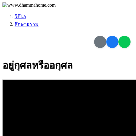
วีดีโอ
ศึกษา​ธรรม
อยู่กุศลหรืออกุศล