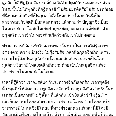
มูลจิต ก็มี ทิฏฐิคตสัมปยุตต์บ้าง ไม่สัมปยุตต์บ้างแต่ละดวง ส่วน
โทสะนั้นไม่ได้พูดถึงทิฏฐิคต เข้าไปสัมปยุตต์หรือไม่สัมปยุตต์เลย
ทีนี้พอมาเป็นจิตที่เป็นกุศล ก็มีอโทสะกับอโลภะ อันนี้เป็น
สาธารณะกับจิตที่เป็นกุศลทุกดวง แล้วถามว่า ปัญญาซึ่งเป็นอ
โมหเจตสิก ทำไมถึงไม่เกิดกับกุศลจิตทุกดวง แทนที่คิดฟัง ฝ่าย
อกุศลจิตเขา เจ้าโมหเจตสิกเกิดร่วมกับเขาไปหมดเลย
ท่านอาจารย์
ต้องเข้าใจสภาพของโมหะ เป็นความไม่รู้สภาพ
ธรรมตามความเป็นจริง ไม่รู้อริยสัจ เวลาที่อกุศลจิตเกิด เพราะ
ความไม่รู้จึงเป็นอกุศล จึงมีโลภเจตสิกเกิดร่วมด้วยเป็นโลภ
มูลจิต หรือว่ามีโทสเจตสิกเกิดร่วมด้วย เป็นโทสมูลจิต แต่จะ
ปราศจากโมหเจตสิกไม่ได้เลย
เวลานี้รู้สึกว่า เราจะสลับๆ กันระหว่างจิตกับเจตสิก เวลาพูดถึง
ต้องพูดถึงให้ชัดเจนว่า พูดถึงเจตสิก หรือว่าพูดถึงจิต สำหรับโมห
เจตสิกเป็นสภาพที่ไม่รู้ สั้นๆ ก็แล้วกัน เข้าใจแล้วว่าไม่รู้อะไร
แล้วก็เวลาที่มีโลภะเกิดร่วมด้วย เพราะมีโมหะ จึงมีโลภะ หรือ
ว่าเพราะมีโมหะ จึงมีโทสะ นี่ทางฝ่ายอกุศล แต่เวลานี้มีใครมี
ปัญญาเป็นพื้นอย่างโมหะบ้าง ที่จะว่าเมื่อเป็นกุศลเกิดขึ้น ก็ต้องมี