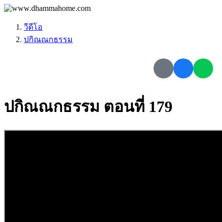
วีดีโอ
ปกิณณกธรรม
ปกิณณกธรรม ตอนที่ 179