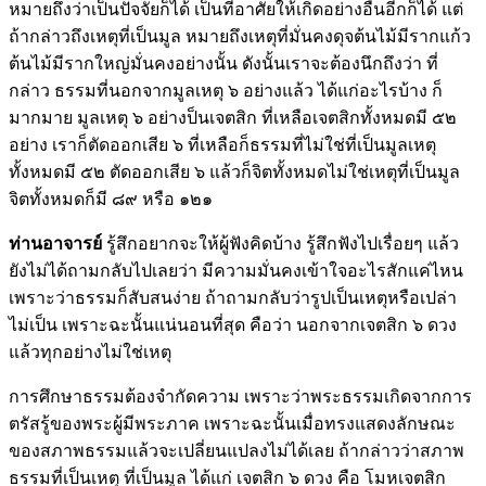
หมายถึงว่าเป็นปัจจัยก็ได้ เป็นที่อาศัยให้เกิดอย่างอื่นอีกก็ได้ แต่
ถ้ากล่าวถึงเหตุที่เป็นมูล หมายถึงเหตุที่มั่นคงดุจต้นไม้มีรากแก้ว
ต้นไม้มีรากใหญ่มั่นคงอย่างนั้น ดังนั้นเราจะต้องนึกถึงว่า ที่
กล่าว ธรรมที่นอกจากมูลเหตุ ๖ อย่างแล้ว ได้แก่อะไรบ้าง ก็
มากมาย มูลเหตุ ๖ อย่างป็นเจตสิก ที่เหลือเจตสิกทั้งหมดมี ๕๒
อย่าง เราก็ตัดออกเสีย ๖ ที่เหลือก็ธรรมที่ไม่ใช่ที่เป็นมูลเหตุ
ทั้งหมดมี ๕๒ ตัดออกเสีย ๖ แล้วก็จิตทั้งหมดไม่ใช่เหตุที่เป็นมูล
จิตทั้งหมดก็มี ๘๙ หรือ ๑๒๑
ท่านอาจารย์
รู้สึกอยากจะให้ผู้ฟังคิดบ้าง รู้สึกฟังไปเรื่อยๆ แล้ว
ยังไม่ได้ถามกลับไปเลยว่า มีความมั่นคงเข้าใจอะไรสักแค่ไหน
เพราะว่าธรรมก็สับสนง่าย ถ้าถามกลับว่ารูปเป็นเหตุหรือเปล่า
ไม่เป็น เพราะฉะนั้นแน่นอนที่สุด คือว่า นอกจากเจตสิก ๖ ดวง
แล้วทุกอย่างไม่ใช่เหตุ
การศึกษาธรรมต้องจำกัดความ เพราะว่าพระธรรมเกิดจากการ
ตรัสรู้ของพระผู้มีพระภาค เพราะฉะนั้นเมื่อทรงแสดงลักษณะ
ของสภาพธรรมแล้วจะเปลี่ยนแปลงไม่ได้เลย ถ้ากล่าวว่าสภาพ
ธรรมที่เป็นเหตุ ที่เป็นมูล ได้แก่ เจตสิก ๖ ดวง คือ โมหเจตสิก