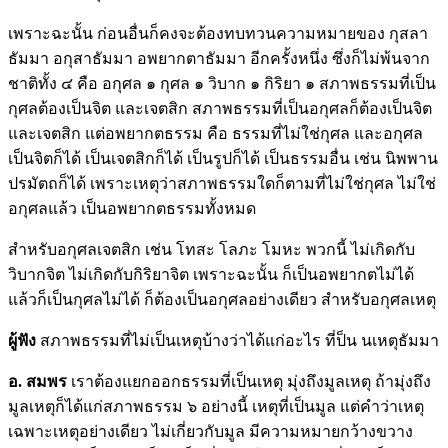
เพราะฉะนั้น ก่อนอื่นก็คงจะต้องทบทวนความหมายของ กุสลา
ธัมมา อกุสาธัมมา อพยากตาธัมมา อีกครั้งหนึ่ง ซึ่งก็ไม่พ้นจาก
ชาติทั้ง ๔ คือ อกุศล ๑ กุศล ๑ วิบาก ๑ กิริยา ๑ สภาพธรรมที่เป็น
กุศลต้องเป็นจิต และเจตสิก สภาพธรรมที่เป็นอกุศลก็ต้องเป็นจิต
และเจตสิก แต่อพยากตธรรม คือ ธรรมที่ไม่ใช่กุศล และอกุศล
เป็นจิตก็ได้ เป็นเจตสิกก็ได้ เป็นรูปก็ได้ เป็นธรรมอื่น เช่น นิพพาน
ปรมัตถก็ได้ เพราะเหตุว่าสภาพธรรมใดก็ตามที่ไม่ใช่กุศล ไม่ใช่
อกุศลแล้ว เป็นอพยากตธรรมทั้งหมด
สำหรับอกุศลเจตสิก เช่น โทสะ โลภะ โมหะ พวกนี้ ไม่เกิดกับ
วิบากจิต ไม่เกิดกับกิริยาจิต เพราะฉะนั้น ก็เป็นอพยากตไม่ได้
แล้วก็เป็นกุศลไม่ได้ ก็ต้องเป็นอกุศลอย่างเดียว สำหรับอกุศลเหตุ
ผู้ฟัง
สภาพธรรมที่ไม่เป็นเหตุบ้างว่าได้แก่อะไร ที่ป็น นเหตุธัมมา
อ. สมพร
เราต้องแยกออกธรรมที่เป็นเหตุ มุ่งถึงมูลเหตุ ถ้ามุ่งถึง
มูลเหตุก็ได้แก่สภาพธรรม ๖ อย่างนี้ เหตุที่เป็นมูล แต่คำว่าเหตุ
เฉพาะเหตุอย่างเดียว ไม่เกี่ยวกับมูล มีความหมายกว้างขวาง