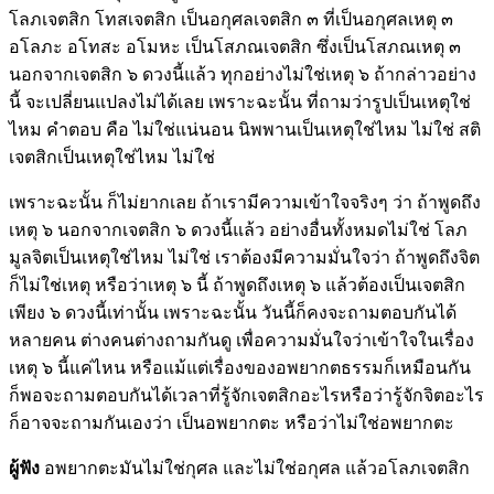
โลภเจตสิก โทสเจตสิก เป็นอกุศลเจตสิก ๓ ที่เป็นอกุศลเหตุ ๓
อโลภะ อโทสะ อโมหะ เป็นโสภณเจตสิก ซึ่งเป็นโสภณเหตุ ๓
นอกจากเจตสิก ๖ ดวงนี้แล้ว ทุกอย่างไม่ใช่เหตุ ๖ ถ้ากล่าวอย่าง
นี้ จะเปลี่ยนแปลงไม่ได้เลย เพราะฉะนั้น ที่ถามว่ารูปเป็นเหตุใช่
ไหม คำตอบ คือ ไม่ใช่แน่นอน นิพพานเป็นเหตุใช่ไหม ไม่ใช่ สติ
เจตสิกเป็นเหตุใช่ไหม ไม่ใช่
เพราะฉะนั้น ก็ไม่ยากเลย ถ้าเรามีความเข้าใจจริงๆ ว่า ถ้าพูดถึง
เหตุ ๖ นอกจากเจตสิก ๖ ดวงนี้แล้ว อย่างอื่นทั้งหมดไม่ใช่ โลภ
มูลจิตเป็นเหตุใช่ไหม ไม่ใช่ เราต้องมีความมั่นใจว่า ถ้าพูดถึงจิต
ก็ไม่ใช่เหตุ หรือว่าเหตุ ๖ นี้ ถ้าพูดถึงเหตุ ๖ แล้วต้องเป็นเจตสิก
เพียง ๖ ดวงนี้เท่านั้น เพราะฉะนั้น วันนี้ก็คงจะถามตอบกันได้
หลายคน ต่างคนต่างถามกันดู เพื่อความมั่นใจว่าเข้าใจในเรื่อง
เหตุ ๖ นี้แค่ไหน หรือแม้แต่เรื่องของอพยากตธรรมก็เหมือนกัน
ก็พอจะถามตอบกันได้เวลาที่รู้จักเจตสิกอะไรหรือว่ารู้จักจิตอะไร
ก็อาจจะถามกันเองว่า เป็นอพยากตะ หรือว่าไม่ใช่อพยากตะ
ผู้ฟัง
อพยากตะมันไม่ใช่กุศล และไม่ใช่อกุศล แล้วอโลภเจตสิก