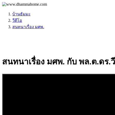
บ้านธัมมะ
วีดีโอ
สนทนาเรื่อง มศพ.
สนทนาเรื่อง มศพ. กับ พล.ต.ดร.วี