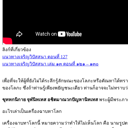
ลิงก์ที่เกี่ยวข้อง
แนวทางเจริญวิปัสสนา ตอนที่ 127
แนวทางเจริญวิปัสสนา เล่ม ๑๓ ตอนที่ ๑๒๑ – ๑๓๐
เพื่อที่จะให้ผู้ที่ยังไม่ได้ระลึกรู้ลักษณะของโลภะหรือตัณหาได
ของโลภะ ซึ่งถ้าท่านรู้เพียงพยัญชนะเดียว ท่านก็อาจจะไม่ทราบ
ขุททกนิกาย จุฬนิทเทส อชิตมาณวกปัญหานิทเทส
พระผู้มีพระภาค
อะไรเล่าเป็นเครื่องฉาบทาโลก
เครื่องฉาบทาโลกนี้ หมายความว่าทำให้ไม่เห็นโลก คือ นามรูปตามคว