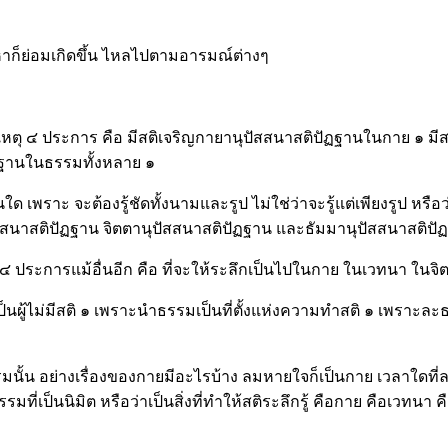
ณหาก็ย่อมเกิดขึ้น ไหลไปตามอารมณ์ต่างๆ
้วยเหตุ ๔ ประการ คือ มีสติเจริญกายานุปัสสนาสติปัฏฐานในกาย ๑ ม
ัฏฐานในธรรมทั้งหลาย ๑
พราะ จะต้องรู้ชัดทั้งนามและรูป ไม่ใช่ว่าจะรู้แต่เพียงรูป หรือว่าไ
ัสสนาสติปัฏฐาน จิตตานุปัสสนาสติปัฏฐาน และธัมมานุปัสสนาสติปั
 ประการแม้อื่นอีก คือ ที่จะให้ระลึกเป็นไปในกาย ในเวทนา ในจิต ใน
มเป็นผู้ไม่มีสติ ๑ เพราะนำธรรมเป็นที่ตั้งแห่งความทำสติ ๑ เพราะ
นธรรมนั้น อย่างเรื่องของกายมีอะไรบ้าง ลมหายใจก็เป็นกาย เวลาใ
นธรรมที่เป็นนิมิต หรือว่าเป็นสิ่งที่ทำให้สติระลึกรู้ คือกาย คือเวทน