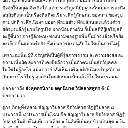
จิต อนุสัยกิเลสก็ยังมีเชื้อที่ว่า เมื่อกุศลจิตนั้นดับไปแล้ว ก็เป็น
ปัจจัยให้อกุศลจิตเกิดได้ แต่การเจริญสติปัฏฐานนั้นเป็นการละถึง
อนุสัยกิเลส เป็นเรื่องที่สติจะเริ่มระลึกรู้ลักษณะของนามของรูป
ตามปกติ ระลึกเนืองๆ บ่อยๆ ทีละอย่าง ทีละลักษณะแล้วแต่ว่า
สติจะระลึกรู้นามใดรูปใด มากน้อยต่างกัน ก็เป็นสติที่ผู้เจริญสติ
จะรู้ขึ้นว่า การรู้ลักษณะของนามของรูปเพิ่มขึ้นบ้างแล้วหรือยัง
ละเอียดขึ้นแล้วหรือยัง ซึ่งเป็นการละอนุสัย ไม่ใช่เป็นการไม่รู้
เพราะฉะนั้น ผู้ที่เจริญสติเป็นผู้ที่รู้สภาพธรรม ละความสงสัย ละ
ความเห็นผิด ละการที่เคยยึดถือว่า เป็นตัวตน เป็นสัตว์บุคคล
ไม่ใช่ไม่รู้อะไร แม้แต่ว่ากำลังเห็น เจริญสติกับไม่เจริญสติต่าง
กันอย่างไรก็ไม่รู้ ถ้าเป็นโดยลักษณะนั้นแล้วก็ไม่ใช่มรรคแน่
ขอกล่าวถึง
อังคุตตรนิกาย จตุกนิบาต วิปัลลาสสูตร
ซึ่งมี
ข้อความว่า
ดูกร ภิกษุทั้งหลาย สัญญาวิปลาส จิตวิปลาส ทิฏฐิวิปลาส ๔
ประการนี้ ๔ ประการเป็นไฉน คือ สัญญาวิปลาส จิตวิปลาส ทิฏฐิ
วิปลาส ในสิ่งที่ไม่เที่ยงว่าเที่ยง ๑ ในสิ่งที่เป็นทุกข์ว่าเป็นสุข ๑ ใน