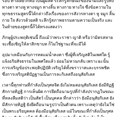
รอบ ทางเดียวก็คือ เป็นผู้มีสติ ระลึกรู้ลักษณะของนามและรูปทั้ง
ทางตา ทางหู ทางจมูก ทางลิ้น ทางกาย ทางใจ ซึ่งข้อความใน
ทุกขธรรมสูตรนี้ได้กล่าวถึงเรื่องของการสังวรทางตา หู จมูก ลิ้น
กาย ใจ สังวรด้วยสติ ระลึกรู้สภาพธรรมตามความเป็นจริง และ
ในท้ายของสูตรนี้ก็ได้ทรงแสดงว่า
ภิกษุผู้ประพฤติเช่นนี้ ถึงแม้ว่าพระราชา ญาติ หรือว่ามิตรสหาย
จะเชื้อเชิญให้ลาสิกขาบท ก็ไม่ใช่ฐานะที่จะมีได้
อุปมาเหมือนกับการทดแม่น้ำคงคา ซึ่งผู้ที่เจริญสติในเพศใด รู้
แจ้งอริยสัจธรรมในเพศใดแล้ว ย่อมไม่หวนกลับ เพราะฉะนั้น
การเจริญข้อประพฤติปฏิบัติ เจริญได้ทั้งฆราวาสและบรรพชิต
ซึ่งการเจริญสติปัฏฐานเป็นการละกิเลสถึงอนุสัยกิเลส
เวลานี้ทุกท่านที่กำลังเป็นกุศลจิต ยังไม่หมดอนุสัยกิเลส ยังมีทิฏฐิ
สักกายทิฏฐิ การเห็นผิด การยึดถือนามรูปที่กำลังปรากฏในขณะ
ที่หลงลืมสติว่า เป็นสัตว์ เป็นบุคคล ที่กล่าวว่า ยังมีอนุสัยกิเลส ยัง
มีสักกายทิฏฐิ ยังยึดถือนามรูปว่าเป็นตัวตน เพราะเหตุว่ายังไม่ใช่
เป็นพระอริยบุคคล ต้องมีอนุสัยกิเลส แม้ในขณะที่กำลังเป็นกุศล