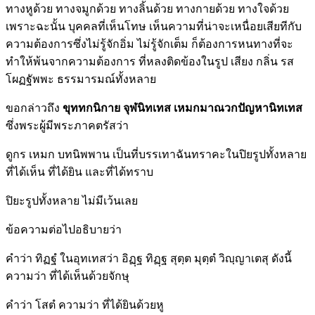
ทางหูด้วย ทางจมูกด้วย ทางลิ้นด้วย ทางกายด้วย ทางใจด้วย
เพราะฉะนั้น บุคคลที่เห็นโทษ เห็นความที่น่าจะเหนื่อยเสียทีกับ
ความต้องการซึ่งไม่รู้จักอิ่ม ไม่รู้จักเต็ม ก็ต้องการหนทางที่จะ
ทำให้พ้นจากความต้องการ ที่หลงติดข้องในรูป เสียง กลิ่น รส
โผฏฐัพพะ ธรรมารมณ์ทั้งหลาย
ขอกล่าวถึง
ขุททกนิกาย จุฬนิทเทส เหมกมาณวกปัญหานิทเทส
ซึ่งพระผู้มีพระภาคตรัสว่า
ดูกร เหมก บทนิพพาน เป็นที่บรรเทาฉันทราคะในปิยรูปทั้งหลาย
ที่ได้เห็น ที่ได้ยิน และที่ได้ทราบ
ปิยะรูปทั้งหลาย ไม่มีเว้นเลย
ข้อความต่อไปอธิบายว่า
คำว่า ทิฏฐํ ในอุทเทสว่า อิฏฺฐ ทิฏฺฐ สุตฺต มุตฺตํ วิญฺญาเตสุ ดังนี้
ความว่า ที่ได้เห็นด้วยจักษุ
คำว่า โสตํ ความว่า ที่ได้ยินด้วยหู