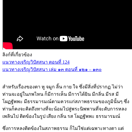
ลิงก์ที่เกี่ยวข้อง
แนวทางเจริญวิปัสสนา ตอนที่ 124
แนวทางเจริญวิปัสสนา เล่ม ๑๓ ตอนที่ ๑๒๑ – ๑๓๐
สำหรับเรื่องของตา หู จมูก ลิ้น กาย ใจ ซึ่งมีสิ่งที่ปรากฏ ไม่ว่า
ท่านจะอยู่ในภพไหน ก็มีการเห็น มีการได้ยิน มีกลิ่น มีรส มี
โผฏฐัพพะ มีธรรมารมณ์ตามควรแก่สภาพธรรมของภูมินั้นๆ ซึ่ง
ท่านก็คงจะคิดถึงทางที่จะน้อมไปสู่พระนิพพานที่จะดับการหลง
เพลินไป ติดข้องในรูป เสียง กลิ่น รส โผฏฐัพพะ ธรรมารมณ์
ซึ่งการหลงติดข้องในสภาพธรรม ก็ไม่ใช่แต่เฉพาะทางตา แต่