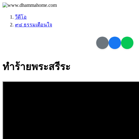
วีดีโอ
๙๔ ธรรมเตือนใจ
ทำร้ายพระสรีระ