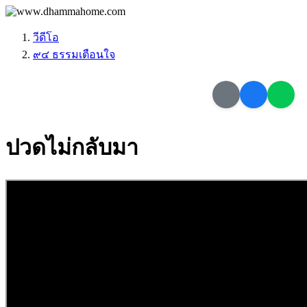
วีดีโอ
๙๔ ธรรมเตือนใจ
ปวดไม่กลับมา