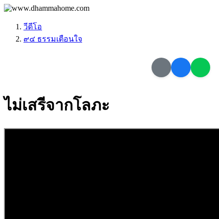
วีดีโอ
๙๔ ธรรมเตือนใจ
ไม่เสรีจากโลภะ