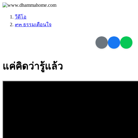
วีดีโอ
๙๓ ธรรมเตือนใจ
แค่คิดว่ารู้แล้ว