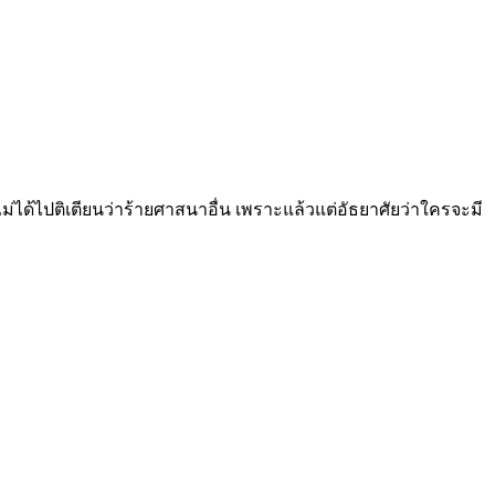
่ได้ไปติเตียนว่าร้ายศาสนาอื่น เพราะแล้วแต่อัธยาศัยว่าใครจะมี