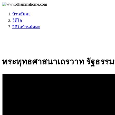
บ้านธัมมะ
วีดีโอ
วีดีโอบ้านธัมมะ
พระพุทธศาสนาเถรวาท รัฐธรรม