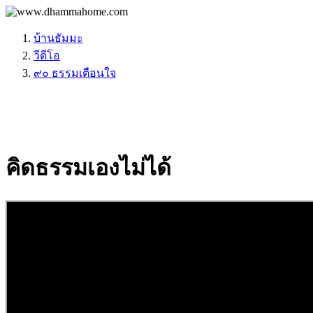
บ้านธัมมะ
วีดีโอ
๙๐ ธรรมเตือนใจ
คิดธรรมเองไม่ได้