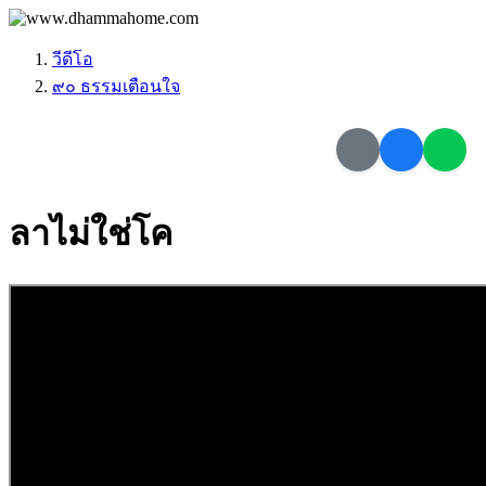
วีดีโอ
๙๐ ธรรมเตือนใจ
ลาไม่ใช่โค