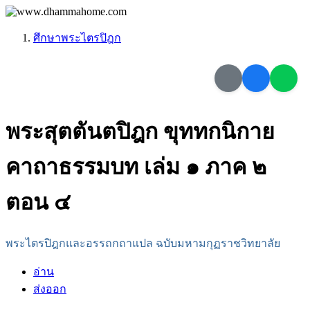
ศึกษาพระไตรปิฎก
พระสุตตันตปิฎก ขุททกนิกาย
คาถาธรรมบท เล่ม ๑ ภาค ๒
ตอน ๔
พระไตรปิฎกและอรรถกถาแปล ฉบับมหามกุฏราชวิทยาลัย
อ่าน
ส่งออก