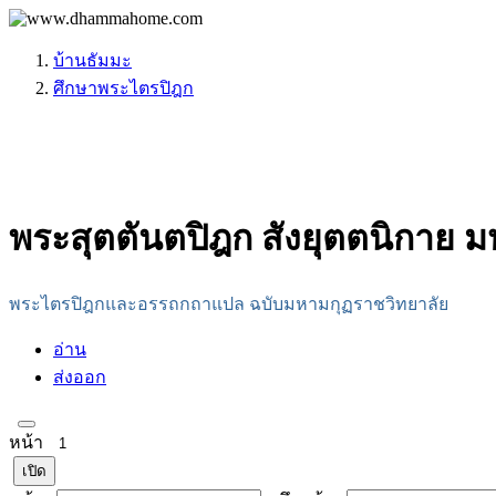
บ้านธัมมะ
ศึกษาพระไตรปิฎก
พระสุตตันตปิฎก สังยุตตนิกาย 
พระไตรปิฎกและอรรถกถาแปล ฉบับมหามกุฏราชวิทยาลัย
อ่าน
ส่งออก
หน้า
เปิด