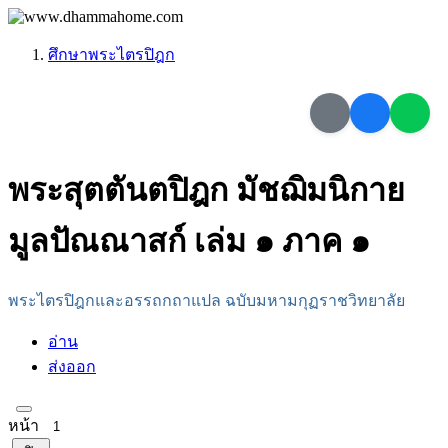
ศึกษาพระไตรปิฎก
พระสุตตันตปิฎก มัชฌิมนิกาย
มูลปัณณาสก์ เล่ม ๑ ภาค ๑
พระไตรปิฎกและอรรถกถาแปล ฉบับมหามกุฏราชวิทยาลัย
อ่าน
ส่งออก
หน้า