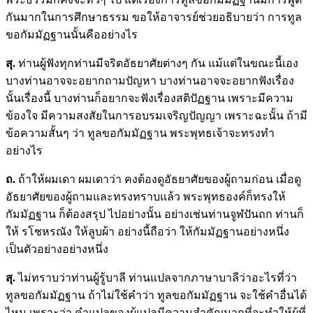
กันมากในการศึกษาธรรม ขอให้อาจารย์ช่วยอธิบายว่า การทูล
ขอกัมมัฏฐานนั้นคืออย่างไร
สุ.
ท่านผู้ฟังทุกท่านมีจริตอัธยาศัยต่างๆ กัน แม้แต่ในขณะนี้เอง
บางท่านอาจจะอยากถามปัญหา บางท่านอาจจะอยากฟังเรื่อง
นั้นเรื่องนี้ บางท่านก็อยากจะฟังเรื่องสติปัฏฐาน เพราะมีความ
ข้องใจ มีความสงสัยในการอบรมเจริญปัญญา เพราะฉะนั้น ถ้ามี
ข้อความสั้นๆ ว่า ทูลขอกัมมัฏฐาน พระพุทธเจ้าจะทรงทำ
อย่างไร
ถ.
ถ้าให้ผมเดา ผมเดาว่า คงต้องดูอัธยาศัยของผู้ถามก่อน เมื่อดู
อัธยาศัยของผู้ถามและทรงทราบแล้ว พระพุทธองค์ก็ทรงให้
กัมมัฏฐาน ก็ต้องสรุป ไปอย่างนั้น อย่างเช่นท่านจูฬปันถก ท่านก็
ให้ รโชหรณัง ให้ลูบผ้า อย่างนี้ถือว่า ให้กัมมัฏฐานอย่างหนึ่ง
เป็นตัวอย่างอย่างหนึ่ง
สุ.
ไม่ทราบว่าท่านผู้รู้บาลี ท่านแปลจากภาษาบาลีว่าอะไรที่ว่า
ทูลขอกัมมัฏฐาน ถ้าไม่ใช้คำว่า ทูลขอกัมมัฏฐาน จะใช้คำอื่นได้
ไหม เพราะว่า คำแปลของผู้แปลมีความสำคัญมากที่จะทำให้ผู้ที่