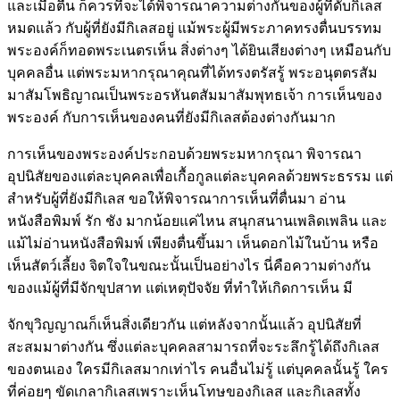
และเมื่อตื่น ก็ควรที่จะได้พิจารณาความต่างกันของผู้ที่ดับกิเลส
หมดแล้ว กับผู้ที่ยังมีกิเลสอยู่ แม้พระผู้มีพระภาคทรงตื่นบรรทม
พระองค์ก็ทอดพระเนตรเห็น สิ่งต่างๆ ได้ยินเสียงต่างๆ เหมือนกับ
บุคคลอื่น แต่พระมหากรุณาคุณที่ได้ทรงตรัสรู้ พระอนุตตรสัม
มาสัมโพธิญาณเป็นพระอรหันตสัมมาสัมพุทธเจ้า การเห็นของ
พระองค์ กับการเห็นของคนที่ยังมีกิเลสต้องต่างกันมาก
การเห็นของพระองค์ประกอบด้วยพระมหากรุณา พิจารณา
อุปนิสัยของแต่ละบุคคลเพื่อเกื้อกูลแต่ละบุคคลด้วยพระธรรม แต่
สำหรับผู้ที่ยังมีกิเลส ขอให้พิจารณาการเห็นที่ตื่นมา อ่าน
หนังสือพิมพ์ รัก ชัง มากน้อยแค่ไหน สนุกสนานเพลิดเพลิน และ
แม้ไม่อ่านหนังสือพิมพ์ เพียงตื่นขึ้นมา เห็นดอกไม้ในบ้าน หรือ
เห็นสัตว์เลี้ยง จิตใจในขณะนั้นเป็นอย่างไร นี่คือความต่างกัน
ของแม้ผู้ที่มีจักขุปสาท แต่เหตุปัจจัย ที่ทำให้เกิดการเห็น มี
จักขุวิญญาณก็เห็นสิ่งเดียวกัน แต่หลังจากนั้นแล้ว อุปนิสัยที่
สะสมมาต่างกัน ซึ่งแต่ละบุคคลสามารถที่จะระลึกรู้ได้ถึงกิเลส
ของตนเอง ใครมีกิเลสมากเท่าไร คนอื่นไม่รู้ แต่บุคคลนั้นรู้ ใคร
ที่ค่อยๆ ขัดเกลากิเลสเพราะเห็นโทษของกิเลส และกิเลสทั้ง