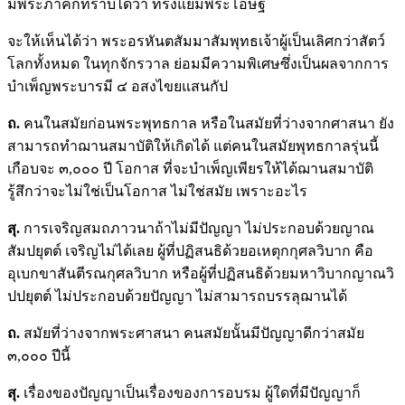
มีพระภาคก็ทราบได้ว่า ทรงแย้มพระโอษฐ์
จะให้เห็นได้ว่า พระอรหันตสัมมาสัมพุทธเจ้าผู้เป็นเลิศกว่าสัตว์
โลกทั้งหมด ในทุกจักรวาล ย่อมมีความพิเศษซึ่งเป็นผลจากการ
บำเพ็ญพระบารมี ๔ อสงไขยแสนกัป
ถ.
คนในสมัยก่อนพระพุทธกาล หรือในสมัยที่ว่างจากศาสนา ยัง
สามารถทำฌานสมาบัติให้เกิดได้ แต่คนในสมัยพุทธกาลรุ่นนี้
เกือบจะ ๓,๐๐๐ ปี โอกาส ที่จะบำเพ็ญเพียรให้ได้ฌานสมาบัติ
รู้สึกว่าจะไม่ใช่เป็นโอกาส ไม่ใช่สมัย เพราะอะไร
สุ.
การเจริญสมถภาวนาถ้าไม่มีปัญญา ไม่ประกอบด้วยญาณ
สัมปยุตต์ เจริญไม่ได้เลย ผู้ที่ปฏิสนธิด้วยอเหตุกกุศลวิบาก คือ
อุเบกขาสันตีรณกุศลวิบาก หรือผู้ที่ปฏิสนธิด้วยมหาวิบากญาณวิ
ปปยุตต์ ไม่ประกอบด้วยปัญญา ไม่สามารถบรรลุฌานได้
ถ.
สมัยที่ว่างจากพระศาสนา คนสมัยนั้นมีปัญญาดีกว่าสมัย
๓,๐๐๐ ปีนี้
สุ.
เรื่องของปัญญาเป็นเรื่องของการอบรม ผู้ใดที่มีปัญญาก็