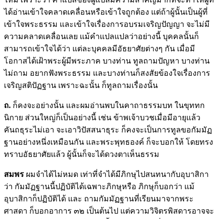
ได้อ่านเข้าใจคลาดเคลื่อนหรือเข้าใจถูกต้อง แต่ถ้าผู้นั้นเป็นผู้ที่
เข้าใจพระธรรม และเข้าใจเรื่องการอบรมเจริญปัญญา จะไม่มี
ความคลาดเคลื่อนเลย แม้คำแปลแปลว่าอย่างนี้ บุคคลนั้นก็
สามารถเข้าใจได้ว่า แต่ละบุคคลมีอัธยาศัยต่างๆ กัน เมื่อมี
โอกาสได้เฝ้าพระผู้มีพระภาค บางท่าน ทูลถามปัญหา บางท่าน
ไม่ถาม อยากฟังพระธรรม และบางท่านก็สงสัยข้องใจเรื่องการ
เจริญสติปัฏฐาน เพราะฉะนั้น ก็ทูลถามเรื่องนั้น
ถ.
ก็คงจะอย่างนั้น และผมอ่านพบในคาถาธรรมบท ในขุททก
นิกาย ส่วนใหญ่ก็เป็นอย่างนี้ เช่น ข้าพเจ้าบวชเมื่อมีอายุแล้ว
คันถธุระไม่เอา จะเอาวิปัสสนาธุระ ก็คงจะเป็นการทูลขอกัมมัฏ
ฐานอย่างหนึ่งเหมือนกัน และพระพุทธองค์ ก็จะบอกให้ โดยทรง
ทราบอัธยาศัยแล้ว ผู้นั้นก็จะได้ดวงตาเห็นธรรม
สมพร
ผมจำได้ไม่หมด เท่าที่จำได้มีภิกษุไปสนทนากับอุบาสิกา
ว่า กัมมัฏฐานนี้ปฏิบัติได้เฉพาะภิกษุหรือ ภิกษุก็บอกว่า แม้
อุบาสิกาก็ปฏิบัติได้ และ ถามกัมมัฏฐานที่เรียนมาจากพระ
ศาสดา ก็บอกอาการ ๓๒ เป็นต้นไป แต่ความวิจิตรพิสดารอาจจะ