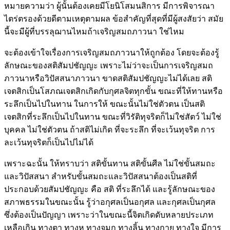
หมายความว่า ผู้นั้นต้องเคยมีโยนิโสมนสิการ มีการพิจารณา
ไตร่ตรองด้วยดีตามเหตุตามผล ข้อสำคัญที่สุดที่มีผู้สงสัยว่า สมัย
นี้จะมีผู้ที่บรรลุฌานไหมถ้าเจริญสมถภาวนา ใช่ไหม
จะต้องเข้าใจเรื่องการเจริญสมถภาวนาให้ถูกต้อง โดยจะต้องรู้
ลักษณะของสติสัมปชัญญะ เพราะไม่ว่าจะเป็นการเจริญสมถ
ภาวนาหรือวิปัสสนาภาวนา ขาดสติสัมปชัญญะไม่ได้เลย สติ
เจตสิกเป็นโสภณเจตสิกเกิดกับกุศลจิตทุกขั้น ขณะที่ให้ทานหรือ
ระลึกเป็นไปในทาน ในการให้ ขณะนั้นไม่ใช่ตัวตน เป็นสติ
เจตสิกที่ระลึกเป็นไปในทาน ขณะที่วิรัติทุจริตก็ไม่ใช่สัตว์ ไม่ใช่
บุคคล ไม่ใช่ตัวตน ถ้าสติไม่เกิด ที่จะระลึก ที่จะเว้นทุจริต การ
ละเว้นทุจริตก็เป็นไปไม่ได้
เพราะฉะนั้น ให้ทราบว่า สติขั้นทาน สติขั้นศีล ไม่ใช่ขั้นสมถะ
และวิปัสสนา สำหรับขั้นสมถะและวิปัสสนาต้องเป็นสติที่
ประกอบด้วยสัมปชัญญะ คือ สติ ที่ระลึกได้ และรู้ลักษณะของ
สภาพธรรมในขณะนั้น รู้ว่าอกุศลเป็นอกุศล และกุศลเป็นกุศล
ซึ่งต้องเป็นปัญญา เพราะว่าในขณะนี้จิตเกิดดับหลายประเภท
เหลือเกิน ทางตา ทางหู ทางจมูก ทางลิ้น ทางกาย ทางใจ มีการ