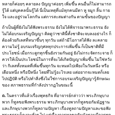
หลายก็ค่อยๆ คลายลง ปัญญาค่อยๆ เพิ่มขึ้น คนอื่นก็ไม่สามารถ
รู้ได้ แต่บุคคลนั้นรู้ได้ นี่เป็นเหตุที่แม้ทุกคนมีตา หู จมูก ลิ้น กาย
ใจ และอยู่ร่วมโลกกัน แต่การสะสมต่างกัน ตามขั้นของปัญญา
ถ้าเป็นผู้ที่ยังไม่ได้ฟังพระธรรม ยังไม่ได้พิจารณาพระธรรม ยัง
ไม่ได้อบรมเจริญปัญญา คิดดูว่าชาตินี้ทั้งชาติจะจบลงอย่างไร ก็
ต้องด้วยกิเลสที่หนาขึ้นๆ ทุกวัน แต่ถ้ามีโอกาสได้ฟัง ละคลาย
ความไม่รู้ อบรมเจริญกุศลทุกประการเพิ่มขึ้น ก็เป็นชาติที่มี
ประโยชน์ เมื่อกระดูกทุกชิ้นยังรวมกันอยู่ ยังไม่กระจัดกระจาย ก็
ควรให้เป็นประโยชน์ในการที่จะได้เกิดปัญญาเพิ่มขึ้น ไม่ใช่หวัง
ว่า กิเลสทั้งหมดที่เพิ่มขึ้นทุกวัน จะหมดไปเพียงในวันหนึ่ง หรือ
เดือนหนึ่ง หรือปีหนึ่ง โดยที่ไม่รู้อะไรเลย แต่อยากจะหมดก็เลย
ไปปฏิบัติ หรือไปทำสิ่งซึ่งไม่ใช่การอบรมเจริญปัญญารู้ลักษณะ
ของ สภาพธรรมที่กำลังปรากฏในขณะนี้
ถ.
ในคราวที่แล้วเรื่องพุทธกิจ ที่อาจารย์กล่าวว่า พระภิกษุบาง
พวก ก็ทูลขอฟังพระธรรม พระภิกษุบางพวกก็ทูลขอกัมมัฏฐาน
และภิกษุบางพวกก็ทูลถามปัญหา เรื่องทูลถามปัญหาและขอฟัง
พระธรรมก็คงจะทั่วๆ ไป แต่เรื่องการทูลขอกัมมัฏฐานมีการพูด