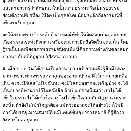
สุ.
เพราะฉะนั้น ถ้าสติสัมปชัญญะเกิด รู้ลักษณะของสภาพธรรม
และสามารถรู้ว่าลักษณะนั้นเป็นนามธรรมหรือเป็นรูปธรรม
ย่อมดีกว่าเพียรที่จะให้จิต เป็นกุศลโดยน้อมระลึกถึงอารมณ์ที่
เพียงระงับอกุศล
จะให้สงบเพราะจิตระลึกถึงอารมณ์ที่ทำให้จิตสงบเป็นกุศลบ่อยๆ
เนืองๆ จนกระทั่งถึงฌาน หรือจะละการยึดถือจิตในขณะนั้น โดย
รู้ว่าเป็นแต่เพียงสภาพธรรมชนิดหนึ่ง นี่คือความต่างกันของสมถ
ภาวนา กับสติปัฏฐาน วิปัสสนาภาวนา
ถ.
เมื่อ ๒ - ๓ วัน ได้อ่านเรื่องอานาปานสติ อ่านแล้วรู้สึกมีโลภะ
มาก เพราะท่านพรรณนาคุณของอานาปานสติไว้มากมายเหลือ
เกิน คงจะมีกิเลส ไม่ใช่ฉันทะ คงมีโลภะอยากจะเจริญบ้าง จะได้
เป็นอย่างที่ท่านว่าไว้ในหนังสือ ถ้าเป็น อย่างนี้ผมว่าเราไม่ได้
เข้าใจธรรม ไม่ได้เข้าใจทาง ไม่ได้เข้าใจสมถกัมมัฏฐาน เพราะ
ฉะนั้น ถ้ายังไม่เข้าใจถูกต้อง แม้หวังอยากจะได้อย่างไร ก็ไม่มี
ทางได้บรรลุ ฌานสมาบัติ แม้แต่แค่ขั้นอุปาจารสมาธิ ก็รู้สึกว่า
ยังห่างไกลอยู่มาก