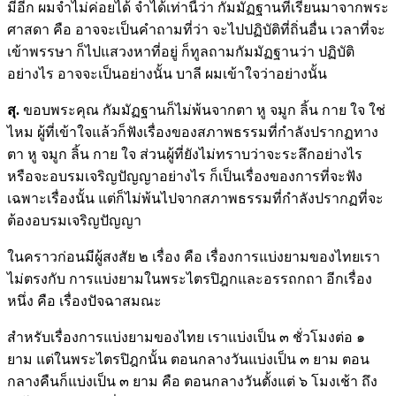
มีอีก ผมจำไม่ค่อยได้ จำได้เท่านี้ว่า กัมมัฏฐานที่เรียนมาจากพระ
ศาสดา คือ อาจจะเป็นคำถามที่ว่า จะไปปฏิบัติที่ถิ่นอื่น เวลาที่จะ
เข้าพรรษา ก็ไปแสวงหาที่อยู่ ก็ทูลถามกัมมัฏฐานว่า ปฏิบัติ
อย่างไร อาจจะเป็นอย่างนั้น บาลี ผมเข้าใจว่าอย่างนั้น
สุ.
ขอบพระคุณ กัมมัฏฐานก็ไม่พ้นจากตา หู จมูก ลิ้น กาย ใจ ใช่
ไหม ผู้ที่เข้าใจแล้วก็ฟังเรื่องของสภาพธรรมที่กำลังปรากฏทาง
ตา หู จมูก ลิ้น กาย ใจ ส่วนผู้ที่ยังไม่ทราบว่าจะระลึกอย่างไร
หรือจะอบรมเจริญปัญญาอย่างไร ก็เป็นเรื่องของการที่จะฟัง
เฉพาะเรื่องนั้น แต่ก็ไม่พ้นไปจากสภาพธรรมที่กำลังปรากฏที่จะ
ต้องอบรมเจริญปัญญา
ในคราวก่อนมีผู้สงสัย ๒ เรื่อง คือ เรื่องการแบ่งยามของไทยเรา
ไม่ตรงกับ การแบ่งยามในพระไตรปิฎกและอรรถกถา อีกเรื่อง
หนึ่ง คือ เรื่องปัจฉาสมณะ
สำหรับเรื่องการแบ่งยามของไทย เราแบ่งเป็น ๓ ชั่วโมงต่อ ๑
ยาม แต่ในพระไตรปิฎกนั้น ตอนกลางวันแบ่งเป็น ๓ ยาม ตอน
กลางคืนก็แบ่งเป็น ๓ ยาม คือ ตอนกลางวันตั้งแต่ ๖ โมงเช้า ถึง