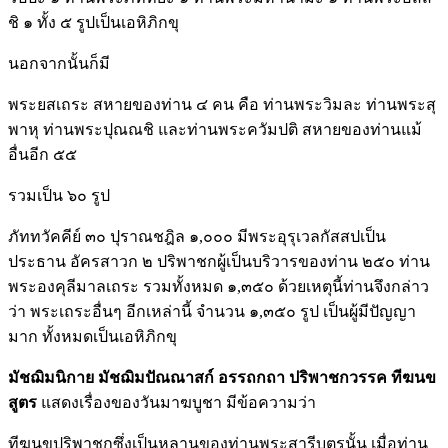
ชิ ๑ ทั้ง ๕ รูปเป็นเอหิภิกขุ
นอกจากนั้นก็มี
พระยสเถระ สหายของท่าน ๔ คน คือ ท่านพระวิมละ ท่านพระสุ
พาหุ ท่านพระปุณณชิ และท่านพระควัมปติ สหายของท่านแม้
อื่นอีก ๕๕
รวมเป็น ๖๐ รูป
ภัททวัคคีย์ ๓๐ ปุราณชฎิล ๑,๐๐๐ มีพระอุรุเวลกัสสปเป็น
ประธาน อัครสาวก ๒ ปริพาชกผู้เป็นบริวารของท่าน ๒๕๐ ท่าน
พระองคุลีมาลเถระ รวมทั้งหมด ๑,๓๕๐ ด้วยเหตุนี้ท่านจึงกล่าว
ว่า พระเถระอื่นๆ อีกเหล่านี้ จำนวน ๑,๓๕๐ รูป เป็นผู้มีปัญญา
มาก ทั้งหมดเป็นเอหิภิกขุ
มัชฌิมนิกาย
มัชฌิมปัณณาสก์ อรรถกถา ปริพาชกวรรค ทีฆนข
สูตร
แสดงเรื่องของวันมาฆบูชา มีข้อความว่า
ทีฆนขปริพาชกซึ่งเป็นหลานของท่านพระสารีบุตรนั้น เมื่อท่าน