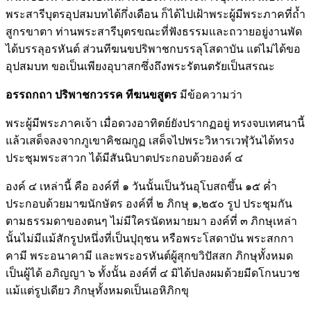
พระสารีบุตรอุปสมบทได้กึ่งเดือน ก็ได้ไปเฝ้าพระผู้มีพระภาคที่ถ้ำ
สูกรขาตา ท่านพระสารีบุตรขณะที่ฟังธรรมและถวายอยู่งานพัด
ได้บรรลุอรหันต์ ส่วนทีฆนขปริพาชกบรรลุโสดาบัน แต่ไม่ได้ขอ
อุปสมบท ขอเป็นเพียงอุบาสกซึ่งถึงพระรัตนตรัยเป็นสรณะ
อรรถกถา ปริพาชกวรรค ทีฆนขสูตร
มีข้อความว่า
พระผู้มีพระภาคเจ้า เมื่อดวงอาทิตย์ยังปรากฏอยู่ ทรงจบเทศนานี้
แล้วเสด็จลงจากภูเขาคิชฌกูฏ เสด็จไปพระวิหารเวฬุวันได้ทรง
ประชุมพระสาวก ได้มีสันนิบาตประกอบด้วยองค์ ๔
องค์ ๔ เหล่านี้ คือ องค์ที่ ๑ วันนั้นเป็นวันอุโบสถขึ้น ๑๕ ค่ำ
ประกอบด้วยมาฆนักษัตร องค์ที่ ๒ ภิกษุ ๑,๒๕๐ รูป ประชุมกัน
ตามธรรมดาของตนๆ ไม่มีใครนัดหมายมา องค์ที่ ๓ ภิกษุเหล่า
นั้นไม่มีแม้สักรูปหนึ่งที่เป็นปุถุชน หรือพระโสดาบัน พระสกกา
คามี พระอนาคามี และพระอรหันต์ผู้สุกขวิปัสสก ภิกษุทั้งหมด
เป็นผู้ได้ อภิญญา ๖ ทั้งนั้น องค์ที่ ๔ มิได้ปลงผมด้วยมีดโกนบวช
แม้แต่รูปเดียว ภิกษุทั้งหมดเป็นเอหิภิกขุ