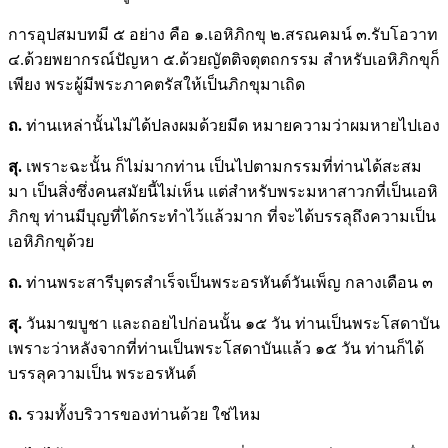
การอุปสมบทมี ๕ อย่าง คือ ๑.เอหิภิกขุ ๒.สรณคมน์ ๓.รับโอวาท
๔.ด้วยพยากรณ์ปัญหา ๕.ด้วยญัตติจตุตถกรรม สำหรับเอหิภิกขุก็
เพียง พระผู้มีพระภาคตรัสให้เป็นภิกขุมาเถิด
ถ
.
ท่านเหล่านั้นไม่ได้ปลงผมด้วยมีด หมายความว่าผมหายไปเอง
สุ.
เพราะฉะนั้น ก็ไม่มากท่าน เป็นไปตามกรรมที่ท่านได้สะสม
มา เป็นสิ่งซึ่งคนสมัยนี้ไม่เห็น แต่สำหรับพระมหาสาวกที่เป็นเอหิ
ภิกขุ ท่านมีบุญที่ได้กระทำไว้แล้วมาก ที่จะได้บรรลุถึงความเป็น
เอหิภิกขุด้วย
ถ
.
ท่านพระสารีบุตรสำเร็จเป็นพระอรหันต์วันเพ็ญ กลางเดือน ๓
สุ.
วันมาฆบูชา และถอยไปก่อนนั้น ๑๕ วัน ท่านเป็นพระโสดาบัน
เพราะว่าหลังจากที่ท่านเป็นพระโสดาบันแล้ว ๑๕ วัน ท่านก็ได้
บรรลุความเป็น พระอรหันต์
ถ
.
รวมทั้งบริวารของท่านด้วย ใช่ไหม