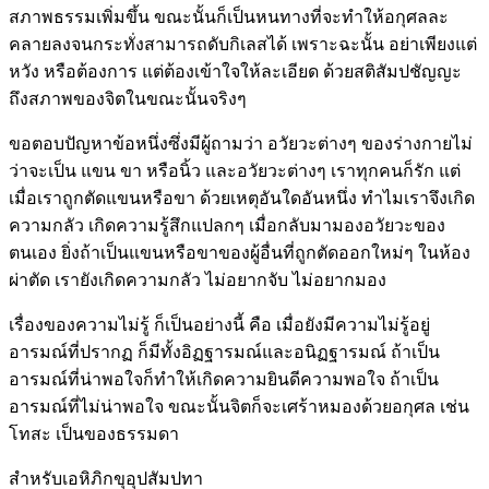
สภาพธรรมเพิ่มขึ้น ขณะนั้นก็เป็นหนทางที่จะทำให้อกุศลละ
คลายลงจนกระทั่งสามารถดับกิเลสได้ เพราะฉะนั้น อย่าเพียงแต่
หวัง หรือต้องการ แต่ต้องเข้าใจให้ละเอียด ด้วยสติสัมปชัญญะ
ถึงสภาพของจิตในขณะนั้นจริงๆ
ขอตอบปัญหาข้อหนึ่งซึ่งมีผู้ถามว่า อวัยวะต่างๆ ของร่างกายไม่
ว่าจะเป็น แขน ขา หรือนิ้ว และอวัยวะต่างๆ เราทุกคนก็รัก แต่
เมื่อเราถูกตัดแขนหรือขา ด้วยเหตุอันใดอันหนึ่ง ทำไมเราจึงเกิด
ความกลัว เกิดความรู้สึกแปลกๆ เมื่อกลับมามองอวัยวะของ
ตนเอง ยิ่งถ้าเป็นแขนหรือขาของผู้อื่นที่ถูกตัดออกใหม่ๆ ในห้อง
ผ่าตัด เรายังเกิดความกลัว ไม่อยากจับ ไม่อยากมอง
เรื่องของความไม่รู้ ก็เป็นอย่างนี้ คือ เมื่อยังมีความไม่รู้อยู่
อารมณ์ที่ปรากฏ ก็มีทั้งอิฏฐารมณ์และอนิฏฐารมณ์ ถ้าเป็น
อารมณ์ที่น่าพอใจก็ทำให้เกิดความยินดีความพอใจ ถ้าเป็น
อารมณ์ที่ไม่น่าพอใจ ขณะนั้นจิตก็จะเศร้าหมองด้วยอกุศล เช่น
โทสะ เป็นของธรรมดา
สำหรับเอหิภิกขุอุปสัมปทา