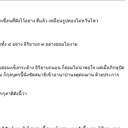
นที่ฝังไว้อย่าง ดีแล้ว เหมือนรูปทองไม่หวั่นไหว
ทั้ง ๔ อย่าง อิริยาบถ ๓ อย่างย่อมไม่งาม
ยย่อมแข็งกระด้าง อิริยาบถนอน ก็ย่อมไม่น่าพอใจ แต่เมื่อภิกษุปัด
มงาม ก็กุลบุตรนี้นั่งขัดสมาธิเข้าอานาปานจตุตถฌาน ด้วยประการ
ุสาติดังนี้ว่า