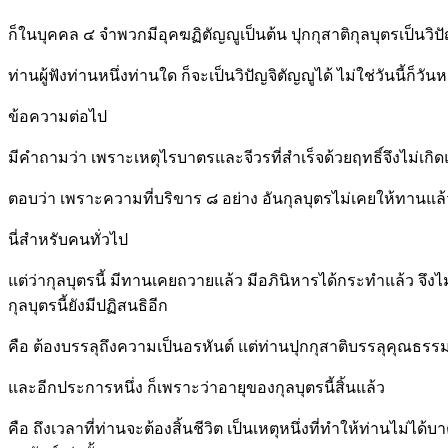
ก็ในบุคคล ๔ จำพวกมีอุคฆฏิตัญญูเป็นต้น ปุกกุสาติกุลบุตรเป็นวิป
ท่านผู้ฟังท่านหนึ่งท่านใด ก็จะเป็นวิปัญจิตัญญูได้ ไม่ใช่วันนี้ก็วั
ข้อความต่อไป
มีคำถามว่า เพราะเหตุไรบาตรและจีวรที่สำเร็จด้วยฤทธิ์จึงไม่เกิดแ
ตอบว่า เพราะความที่บริขาร ๘ อย่าง อันกุลบุตรไม่เคยให้ทานแ
นี่สำหรับคนทั่วไป
แต่ว่ากุลบุตรนี้ มีทานเคยถวายแล้ว มีอภินิหารได้กระทำแล้ว จึงไ
กุลบุตรนี้ยังมีปฏิสนธิอีก
คือ ต้องบรรลุถึงความเป็นอรหันต์ แต่ท่านปุกกุสาติบรรลุคุณธรร
และอีกประการหนึ่ง ก็เพราะว่าอายุของกุลบุตรนี้สิ้นแล้ว
คือ ถึงเวลาที่ท่านจะต้องสิ้นชีวิต เป็นเหตุหนึ่งที่ทำให้ท่านไม่ไ