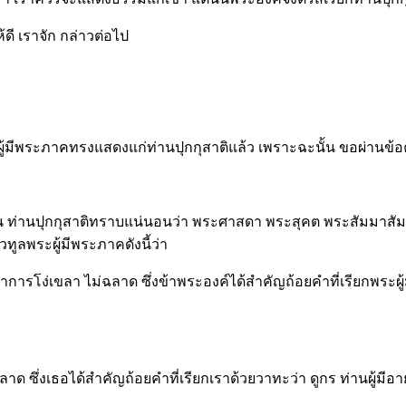
ดี เราจัก กล่าวต่อไป
ผู้มีพระภาคทรงแสดงแก่ท่านปุกกุสาติแล้ว เพราะฉะนั้น ขอผ่านข้
ั้น ท่านปุกกุสาติทราบแน่นอนว่า พระศาสดา พระสุคต พระสัมมาสัม
ูลพระผู้มีพระภาคดังนี้ว่า
มีอาการโง่เขลา ไม่ฉลาด ซึ่งข้าพระองค์ได้สำคัญถ้อยคำที่เรียกพระผ
่ฉลาด ซึ่งเธอได้สำคัญถ้อยคำที่เรียกเราด้วยวาทะว่า ดูกร ท่านผู