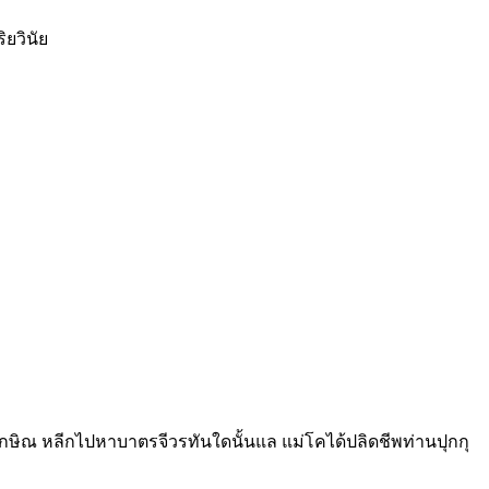
ยวินัย
ษิณ หลีกไปหาบาตรจีวรทันใดนั้นแล แม่โคได้ปลิดชีพท่านปุกกุ