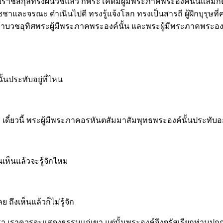
าชสกุลทรงผนวชแล้ว ก็พระโคดมผู้มีพระภาคพระองค์นั้นแลมีกิตติศั
ิชชาและจรณะ ดำเนินไปดี ทรงรู้แจ้งโลก ทรงเป็นสารถี ผู้ฝึกบุรุษที
้าพเจ้าบวชอุทิศพระผู้มีพระภาคพระองค์นั้น และพระผู้มีพระภาคพระ
ั้นประทับอยู่ที่ไหน
เดี๋ยวนี้ พระผู้มีพระภาคอรหันตสัมมาสัมพุทธพระองค์นั้นประทับอยู่ท
เห็นแล้วจะรู้จักไหม
 ถึงเห็นแล้วก็ไม่รู้จัก
ิศเรา เราควรจะแสดงธรรมแก่เขา แต่นั้นพระองค์จึงตรัสเรียกท่านปุกก