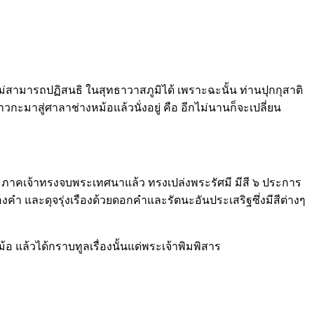
่สามารถปฏิสนธิ ในสุทธาวาสภูมิได้ เพราะฉะนั้น ท่านปุกกุสาติ
ะมาสู่ศาลาช่างหม้อแล้วนั่งอยู่ คือ อีกไม่นานก็จะเปลี่ยน
ระภาคเจ้าทรงจบพระเทศนาแล้ว ทรงเปล่งพระรัศมี มีสี ๖ ประการ
ทองคำ และดุจรุ่งเรืองด้วยดอกคำและรัตนะอันประเสริฐซึ่งมีสีต่างๆ
 แล้วได้กราบทูลเรื่องนั้นแด่พระเจ้าพิมพิสาร