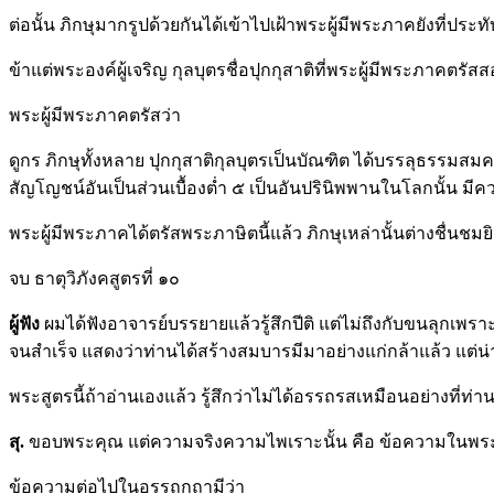
ต่อนั้น ภิกษุมากรูปด้วยกันได้เข้าไปเฝ้าพระผู้มีพระภาคยังที่ประท
ข้าแต่พระองค์ผู้เจริญ กุลบุตรชื่อปุกกุสาติที่พระผู้มีพระภาคตร
พระผู้มีพระภาคตรัสว่า
ดูกร ภิกษุทั้งหลาย ปุกกุสาติกุลบุตรเป็นบัณฑิต ได้บรรลุธรรมสมคว
สัญโญชน์อันเป็นส่วนเบื้องต่ำ ๕ เป็นอันปรินิพพานในโลกนั้น ม
พระผู้มีพระภาคได้ตรัสพระภาษิตนี้แล้ว ภิกษุเหล่านั้นต่างชื่น
จบ ธาตุวิภังคสูตรที่ ๑๐
ผู้ฟัง
ผมได้ฟังอาจารย์บรรยายแล้วรู้สึกปีติ แต่ไม่ถึงกับขนลุกเพ
จนสำเร็จ แสดงว่าท่านได้สร้างสมบารมีมาอย่างแก่กล้าแล้ว แต่น่า
พระสูตรนี้ถ้าอ่านเองแล้ว รู้สึกว่าไม่ได้อรรถรสเหมือนอย่างที่
สุ.
ขอบพระคุณ แต่ความจริงความไพเราะนั้น คือ ข้อความในพ
ข้อความต่อไปในอรรถกถามีว่า