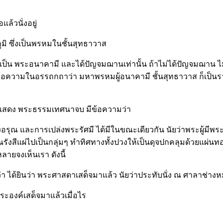
ล้วนั่งอยู่
ูมิ ซึ่งเป็นพรหมในชั้นสุทธาวาส
เป็น พระอนาคามี และได้ปัญจมฌานเท่านั้น ถ้าไม่ได้ปัญจมฌาน ไม
ข้อความในอรรถกถาว่า มหาพรหมผู้อนาคามี ชั้นสุทธาวาส ก็เป็นราวก
แสดง พระธรรมเทศนาจบ มีข้อความว่า
รุณ และการเปล่งพระรัศมี ได้มีในขณะเดียวกัน นัยว่าพระผู้มีพ
รรณรังสีแผ่ไปเป็นกลุ่มๆ ทำทิศทางทั้งปวงให้เป็นดุจปกคลุมด้วยแผ่น
ายจงเห็นเรา ดังนี้
 ได้ยินว่า พระศาสดาเสด็จมาแล้ว นัยว่าประทับนั่ง ณ ศาลาช่างหม้อ
ะองค์เสด็จมาแล้วเมื่อไร