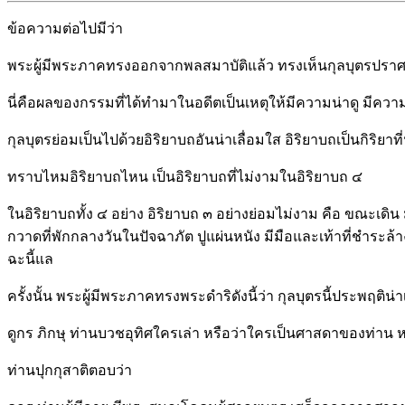
ข้อความต่อไปมีว่า
พระผู้มีพระภาคทรงออกจากพลสมาบัติแล้ว ทรงเห็นกุลบุตรปราศจาก
นี่คือผลของกรรมที่ได้ทำมาในอดีตเป็นเหตุให้มีความน่าดู มีควา
กุลบุตรย่อมเป็นไปด้วยอิริยาบถอันน่าเลื่อมใส อิริยาบถเป็นกิริยา
ทราบไหมอิริยาบถไหน เป็นอิริยาบถที่ไม่งามในอิริยาบถ ๔
ในอิริยาบถทั้ง ๔ อย่าง อิริยาบถ ๓ อย่างย่อมไม่งาม คือ ขณะเดิน
กวาดที่พักกลางวันในปัจฉาภัต ปูแผ่นหนัง มีมือและเท้าที่ชำระล้า
ฉะนี้แล
ครั้งนั้น พระผู้มีพระภาคทรงพระดำริดังนี้ว่า กุลบุตรนี้ประพฤติน่
ดูกร ภิกษุ ท่านบวชอุทิศใครเล่า หรือว่าใครเป็นศาสดาของท่า
ท่านปุกกุสาติตอบว่า