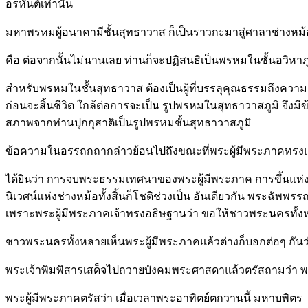
อรหันต์เท่านั้น
มหาพรหมผู้อนาคามีชั้นสุทธาวาส ก็เป็นราวกะมาสู่ศาลาช่างหม้อแ
คือ ต่อจากนั้นไม่นานเลย ท่านก็จะปฏิสนธิเป็นพรหมในชั้นอวิหาภ
สำหรับพรหมในชั้นสุทธาวาส ต้องเป็นผู้ที่บรรลุคุณธรรมถึงความ
ก่อนจะสิ้นชีวิต ใกล้ต่อการจะเป็น รูปพรหมในสุทธาวาสภูมิ จึงมี
สภาพจากท่านปุกกุสาติเป็นรูปพรหมชั้นสุทธาวาสภูมิ
ข้อความในอรรถกถากล่าวย้อนไปถึงขณะที่พระผู้มีพระภาคทรง
ได้ยินว่า การจบพระธรรมเทศนาของพระผู้มีพระภาค การขึ้นแห่งอ
นิเวศน์แห่งช่างหม้อทั้งสิ้นก็โชติช่วงเป็น อันเดียวกัน พระฉัพพ
เพราะพระผู้มีพระภาคเจ้าทรงอธิษฐานว่า ขอให้ชาวพระนครทั้งหล
ชาวพระนครทั้งหลายเห็นพระผู้มีพระภาคแล้วต่างก็บอกต่อๆ กันว่า
พระเจ้าพิมพิสารเสด็จไปถวายบังคมพระศาสดาแล้วตรัสถามว่า พร
พระผู้มีพระภาคตรัสว่า เมื่อเวลาพระอาทิตย์ตกวานนี้ มหาบพิตร