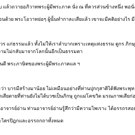
ับ แล้วถวายอภิวาทพระผู้มีพระภาค นั่ง ณ ที่ควรส่วนข้างหนึ่ง พอนั่ง
ัสสอนด้วย พระโอวาทย่อๆ ผู้นั้นทำกาละเสียแล้ว เขาจะมีคติอย่างไร
ร แก่ธรรมแล้ว ทั้งไม่ให้เราลำบากเพราะเหตุแห่งธรรม ดูกร ภิกษุทั้
ีความไม่กลับมาจากโลกนั้นอีกเป็นธรรมดา
ชมยินดี พระภาษิตของพระผู้มีพระภาคแล ฯ
ราะว่า บารมีสร้างมาน้อย ไม่เหมือนอย่างที่ท่านปุกกุสาติได้ฟัง
เสียดายที่ท่านยังไม่ได้บวชเป็นภิกษุ ถูกแม่โคขวิด มรณภาพเสียก่
ท่านอาจารย์อ่าน ท่านอาจารย์อ่านรู้สึกว่ามีความไพเราะ ได้อรรถรส
ระไตรปิฎกและอรรถกถาทั้งหมด