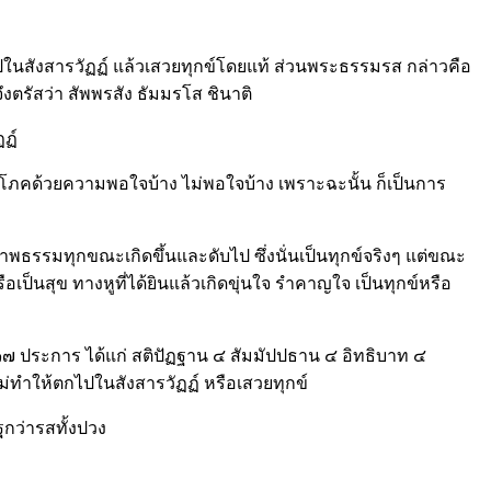
ไปในสังสารวัฏฏ์ แล้วเสวยทุกข์โดยแท้ ส่วนพระธรรมรส กล่าวคือ
ตรัสว่า สัพพรสัง ธัมมรโส ชินาติ
ฏฏ์
ิโภคด้วยความพอใจบ้าง ไม่พอใจบ้าง เพราะฉะนั้น ก็เป็นการ
ิงสภาพธรรมทุกขณะเกิดขึ้นและดับไป ซึ่งนั่นเป็นทุกข์จริงๆ แต่ขณะ
ือเป็นสุข ทางหูที่ได้ยินแล้วเกิดขุ่นใจ รำคาญใจ เป็นทุกข์หรือ
๓๗ ประการ ได้แก่ สติปัฏฐาน ๔ สัมมัปปธาน ๔ อิทธิบาท ๔
ม่ทำให้ตกไปในสังสารวัฏฏ์ หรือเสวยทุกข์
กว่ารสทั้งปวง