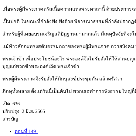
เมื่อพระผู้มีพระภาคตรัสเนื้อความแห่งพระคาถานี้ ด้วยประการฉะน
เป็นปกติ ในขณะที่กำลังฟัง ฟังด้วย พิจารณาธรรมที่กำลังปรา
สำหรับผู้ที่เคยอบรมเจริญสติปัฏฐานมามากแล้ว มีเหตุปัจจั
แม้ท้าวสักกะทรงสดับธรรมกถาของพระผู้มีพระภาค ถวายบังคม พ
พระเจ้าข้า เพื่อประโยชน์อะไร พระองค์จึงไม่รับสั่งให้ให้ส่วนบุญ
บุญแก่พวกข้าพระองค์เถิด พระเจ้าข้า
พระผู้มีพระภาคจึงรับสั่งให้ภิกษุสงฆ์ประชุมกัน แล้วตรัสว่า
ภิกษุทั้งหลาย ตั้งแต่วันนี้เป็นต้นไป พวกเธอทำการฟังธรรมใหญ่ก็
เปิด 636
ปรับปรุง 2 มิ.ย. 2565
สารบัญ
ตอนที่ 1491