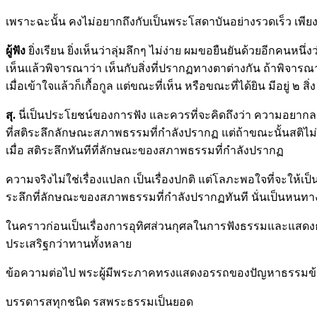
เพราะฉะนั้น คงไม่อยากถึงกับเป็นพระโสดาบันอย่างรวดเร็ว เพียงแต่ข
ผู้ฟัง
ยิ่งเรียน ยิ่งเห็นว่าลุ่มลึกๆ ไม่ง่าย ผมขอยืนยันด้วยอีกคนหนึ่
เห็นแล้วพิจารณาว่า เห็นกับสิ่งที่ปรากฏทางตาต่างกัน ถ้าพิจารณาข
เมื่อเข้าใจแล้วก็เกื้อกูล แต่ขณะที่เห็น หรือขณะที่ได้ยิน มีอยู่
สุ.
นี่เป็นประโยชน์ของการฟัง และควรที่จะคิดถึงว่า ความอยา
ที่สติระลึกลักษณะสภาพธรรมที่กำลังปรากฏ แต่ถ้าขณะนั้นสติไม
เมื่อ สติระลึกทันทีที่ลักษณะของสภาพธรรมที่กำลังปรากฏ
ความจริงไม่ใช่เรื่องแปลก เป็นเรื่องปกติ แต่โลภะพอใจที่จะให้เป็
ระลึกที่ลักษณะของสภาพธรรมที่กำลังปรากฏทันที นั่นเป็นหนทาง
ในคราวก่อนเป็นเรื่องการอุทิศส่วนกุศลในการฟังธรรมและแสดงธร
ประเสริฐกว่าทานทั้งหลาย
ข้อความต่อไป พระผู้มีพระภาคทรงแสดงอรรถของปัญหาธรรมข้อที่
บรรดารสทุกชนิด รสพระธรรมเป็นยอด