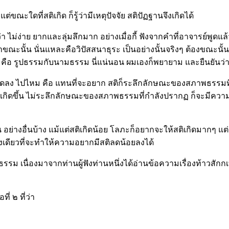
ณะใดที่สติเกิด ก็รู้ว่ามีเหตุปัจจัย สติปัฏฐานจึงเกิดได้
งว่า ไม่ง่าย ยากและลุ่มลึกมาก อย่างเมื่อกี้ ฟังจากคำที่อาจารย์พูดแ
ณะนั้น นั่นแหละคือวิปัสสนาธุระ เป็นอย่างนั้นจริงๆ ต้องขณะนั้นจริ
 ๒ สิ่ง คือ รูปธรรมกับนามธรรม นี่แน่นอน ผมเองก็พยายาม และยืนยันว่
กลดลง ไปไหม คือ แทนที่จะอยาก สติก็ระลึกลักษณะของสภาพธรรมท
่เกิดขึ้น ไม่ระลึกลักษณะของสภาพธรรมที่กำลังปรากฏ ก็จะมีความ
น อย่างอื่นบ้าง แม้แต่สติเกิดน้อย โลภะก็อยากจะให้สติเกิดมากๆ แต่
เดียวที่จะทำให้ความอยากมีสติลดน้อยลงได้
รม เนื่องมาจากท่านผู้ฟังท่านหนึ่งได้อ่านข้อความเรื่องท้าวสั
 ๒ ที่ว่า