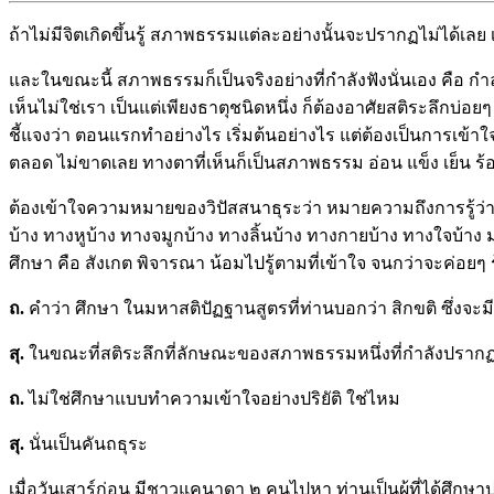
ถ้าไม่มีจิตเกิดขึ้นรู้ สภาพธรรมแต่ละอย่างนั้นจะปรากฏไม่ได้เลย เ
และในขณะนี้ สภาพธรรมก็เป็นจริงอย่างที่กำลังฟังนั่นเอง คือ กำลังม
เห็นไม่ใช่เรา เป็นแต่เพียงธาตุชนิดหนึ่ง ก็ต้องอาศัยสติระลึกบ่อยๆ 
ชี้แจงว่า ตอนแรกทำอย่างไร เริ่มต้นอย่างไร แต่ต้องเป็นการเข้
ตลอด ไม่ขาดเลย ทางตาที่เห็นก็เป็นสภาพธรรม อ่อน แข็ง เย็น ร้
ต้องเข้าใจความหมายของวิปัสสนาธุระว่า หมายความถึงการรู้ว่าสภ
บ้าง ทางหูบ้าง ทางจมูกบ้าง ทางลิ้นบ้าง ทางกายบ้าง ทางใจบ้าง ม
ศึกษา คือ สังเกต พิจารณา น้อมไปรู้ตามที่เข้าใจ จนกว่าจะค่อยๆ ร
ถ.
คำว่า ศึกษา ในมหาสติปัฏฐานสูตรที่ท่านบอกว่า สิกขติ ซึ่งจะ
สุ.
ในขณะที่สติระลึกที่ลักษณะของสภาพธรรมหนึ่งที่กำลังปราก
ถ.
ไม่ใช่ศึกษาแบบทำความเข้าใจอย่างปริยัติ ใช่ไหม
สุ.
นั่นเป็นคันถธุระ
เมื่อวันเสาร์ก่อน มีชาวแคนาดา ๒ คนไปหา ท่านเป็นผู้ที่ได้ศึก