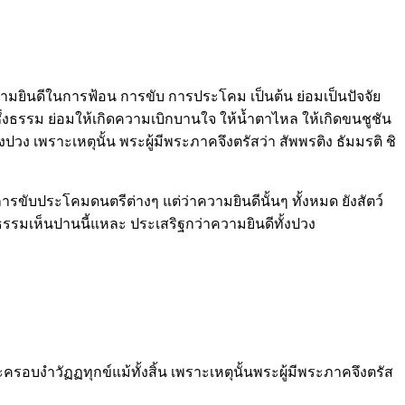
วามยินดีในการฟ้อน การขับ การประโคม เป็นต้น ย่อมเป็นปัจจัย
ดีซึ่งธรรม ย่อมให้เกิดความเบิกบานใจ ให้น้ำตาไหล ให้เกิดขนชูชัน
วง เพราะเหตุนั้น พระผู้มีพระภาคจึงตรัสว่า สัพพรติง ธัมมรติ ชิ
รขับประโคมดนตรีต่างๆ แต่ว่าความยินดีนั้นๆ ทั้งหมด ยังสัตว์
นธรรมเห็นปานนี้แหละ ประเสริฐกว่าความยินดีทั้งปวง
ครอบงำวัฏฏทุกข์แม้ทั้งสิ้น เพราะเหตุนั้นพระผู้มีพระภาคจึงตรัส