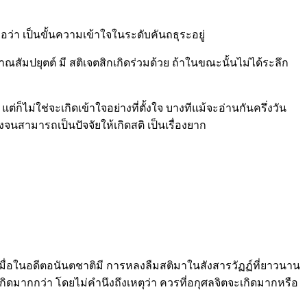
ือว่า เป็นขั้นความเข้าใจในระดับคันถธุระอยู่
ัมปยุตต์ มี สติเจตสิกเกิดร่วมด้วย ถ้าในขณะนั้นไม่ได้ระลึก
แต่ก็ไม่ใช่จะเกิดเข้าใจอย่างที่ตั้งใจ บางทีแม้จะอ่านกันครึ่งวัน
คงจนสามารถเป็นปัจจัยให้เกิดสติ เป็นเรื่องยาก
มื่อในอดีตอนันตชาติมี การหลงลืมสติมาในสังสารวัฏฏ์ที่ยาวนาน
เกิดมากกว่า โดยไม่คำนึงถึงเหตุว่า ควรที่อกุศลจิตจะเกิดมากหรือ