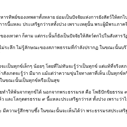
าหารทิพย์ของเทพดาทั้งหลาย ย่อมเป็นปัจจัยแห่งการยังสัตว์ให้ตก
ี้แหละ ประเสริฐกว่ารสทั้งปวง เพราะเหตุนั้น พระผู้มีพระภาคจึง
ของเทวดา ก็ตาม แต่กระนั้นก็ยังเป็นปัจจัยให้สัตว์ตกไปในสังสารวั
ด ไม่ระลึก ไม่รู้ลักษณะของสภาพธรรมที่กำลังปรากฏ ในขณะนั้นบร
้
จจะเป็นทุกข์เล็กๆ น้อยๆ โดยที่ไม่ทันจะรู้ว่าเป็นทุกข์ แต่แท้ที่จร
้าสังเกตจะรู้ว่า มีมาก แม้แต่ว่าความขุ่นใจทางตาที่เห็น เป็นทุกข์หร
 ในขณะนั้นเป็นทุกข์หรือเป็นสุข
ช่วยทำให้พ้นจากทุกข์ได้ นอกจากพระธรรมรส คือ โพธิปักขิยธรรม 
แล้ว และโลกุตตรธรรม ๙ นี้แหละประเสริฐกว่ารส ทั้งปวง เพราะว่าไ
 มีความรู้สึกซาบซึ้ง ในขณะนั้นจะเห็นได้ว่า พระธรรมรสประเสริฐ