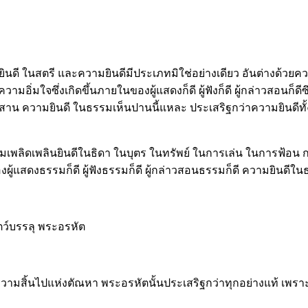
ินดี ในสตรี และความยินดีมีประเภทมิใช่อย่างเดียว อันต่างด้วยค
ามอิ่มใจซึ่งเกิดขึ้นภายในของผู้แสดงก็ดี ผู้ฟังก็ดี ผู้กล่าวสอนก็
ยสาน ความยินดี ในธรรมเห็นปานนี้แหละ ประเสริฐกว่าความยินดีทั้งป
มเพลิดเพลินยินดีในธิดา ในบุตร ในทรัพย์ ในการเล่น ในการฟ้อน กา
ผู้แสดงธรรมก็ดี ผู้ฟังธรรมก็ดี ผู้กล่าวสอนธรรมก็ดี ความยินดีใ
ตว์บรรลุ พระอรหัต
งความสิ้นไปแห่งตัณหา พระอรหัตนั้นประเสริฐกว่าทุกอย่างแท้ เพราะ