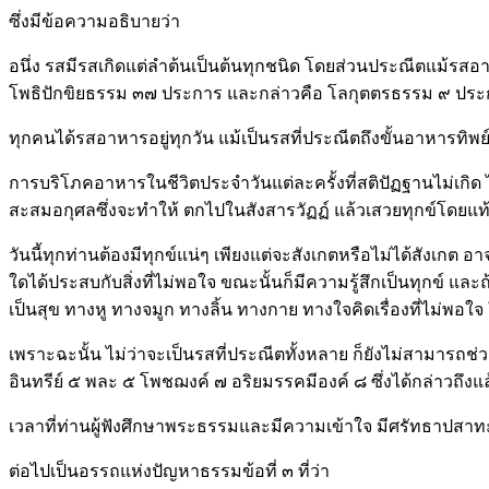
ซึ่งมีข้อความอธิบายว่า
อนึ่ง รสมีรสเกิดแต่ลำต้นเป็นต้นทุกชนิด โดยส่วนประณีตแม้รสอ
โพธิปักขิยธรรม ๓๗ ประการ และกล่าวคือ โลกุตตรธรรม ๙ ประการน
ทุกคนได้รสอาหารอยู่ทุกวัน แม้เป็นรสที่ประณีตถึงขั้นอาหารทิพย์
การบริโภคอาหารในชีวิตประจำวันแต่ละครั้งที่สติปัฏฐานไม่เกิ
สะสมอกุศลซึ่งจะทำให้ ตกไปในสังสารวัฏฏ์ แล้วเสวยทุกข์โดยแท
วันนี้ทุกท่านต้องมีทุกข์แน่ๆ เพียงแต่จะสังเกตหรือไม่ได้สังเกต อา
ใดได้ประสบกับสิ่งที่ไม่พอใจ ขณะนั้นก็มีความรู้สึกเป็นทุกข์ และถ
เป็นสุข ทางหู ทางจมูก ทางลิ้น ทางกาย ทางใจคิดเรื่องที่ไม่พอใจ
เพราะฉะนั้น ไม่ว่าจะเป็นรสที่ประณีตทั้งหลาย ก็ยังไม่สามารถ
อินทรีย์ ๕ พละ ๕ โพชฌงค์ ๗ อริยมรรคมีองค์ ๘ ซึ่งได้กล่าวถึง
เวลาที่ท่านผู้ฟังศึกษาพระธรรมและมีความเข้าใจ มีศรัทธาปสาทะ
ต่อไปเป็นอรรถแห่งปัญหาธรรมข้อที่ ๓ ที่ว่า