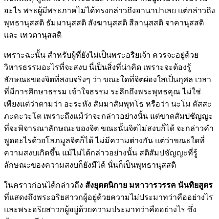
อะไร พระผู้มีพระภาคไม่ได้ทรงกล่าวถึงอานาปาเลย แต่กล่าวถึง
พุทธานุสสติ ธัมมานุสสติ สังฆานุสสติ สีลานุสสติ จาคานุสสติ
และ เทวตานุสสติ
เพราะฉะนั้น สำหรับผู้ที่ยังไม่เป็นพระอริยเจ้า ควรจะอยู่ด้วย
วิหารธรรมอะไรที่จะสงบ นี่เป็นสิ่งที่น่าคิด เพราะจะต้องรู้
ลักษณะของจิตที่สงบจริงๆ ว่า ขณะใดที่จิตผ่องใสเป็นกุศล เวลา
ที่มีการศึกษาธรรม เข้าใจธรรม ระลึกถึงพระพุทธคุณ ไม่ใช่
เพียงแต่ว่าตามว่า อะระหัง สัมมาสัมพุทโธ หรือว่า นะโม ตัสสะ
ภะคะวะโต เพราะถึงแม้ว่าจะกล่าวอย่างนั้น แต่ขาดสัมปชัญญะ
ที่จะพิจารณาลักษณะของจิต ขณะนั้นจิตไม่สงบก็ได้ จะกล่าวคำ
พูดอะไรด้วยโลภมูลจิตก็ได้ ไม่มีความต่างกัน แต่ว่าขณะใดที่
ความสงบเกิดขึ้น แม้ไม่ได้กล่าวอย่างนั้น สติสัมปชัญญะที่รู้
ลักษณะของความสงบก็ยังมีได้ นั่นก็เป็นพุทธานุสสติ
ในคราวก่อนได้กล่าวถึง
สังยุตตนิกาย มหาวารวรรค นันทิยสูตร
ที่แสดงถึงพระอริยสาวกผู้อยู่ด้วยความไม่ประมาทว่าคืออย่างไร
และพระอริยสาวกผู้อยู่ด้วยความประมาทว่าคืออย่างไร ซึ่ง