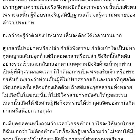
ปรากฏตามความเป็นจริง จึงหลงยึดถือสภาพธรรมนั้นเป็นตัวตน
เพราะฉะนั้น ผู้ที่อบรมเจริญสติปัฏฐานแล้ว จะรู้ความหมายของ
คำว่า ประมาท
ถ.
กว่าจะรู้ว่าตัวเองประมาท เห็นจะต้องใช้เวลานานมาก
สุ
เวลานี้ประมาทหรือเปล่า กำลังฟังธรรม กำลังเข้าใจ เป็นมหา
กุศลญาณสัมปยุตต์ แต่มีตลอดเวลาหรือเปล่า ซึ่งจิตนี้ก็เกิดดับ
อย่างรวดเร็วและกลับกลอกตามเหตุตามปัจจัยด้วย ถ้าทุกท่าน
เป็นผู้ที่มีกุศลตลอดเวลา ก็ใกล้ต่อการเป็น พระอริยเจ้า หรือพระ
อรหันต์ เพราะว่าท่านเป็นผู้ที่ไม่ปราศจากสติ และเวลาที่กุศลจิต
เกิดแต่ละครั้ง สติจะต้องเกิดด้วย ถ้าสติและกุศลธรรมทั้งหลาย
ไม่เกิดขึ้นในขณะนั้น ก็ไม่มีใครสามารถบังคับให้กุศลธรรม
เหล่านั้นเกิดได้ ซึ่งท่านผู้ฟังก็จะทราบได้ว่า กุศลจิตของท่านเกิด
มากหรือน้อยกว่าอกุศล
ถ.
มีบุคคลคนหนึ่งถามว่า เวลาโกรธทำอย่างไรจะให้หายโกรธ
ดิฉันบอกว่า ไม่ต้องทำอะไร ก็ระลึกรู้ เขาก็ถามว่า ไม่ชอบให้มี
ความโกรธ ทำไมต้องระลึกอีก อาจารย์ช่วยกรุณาอธิบาย