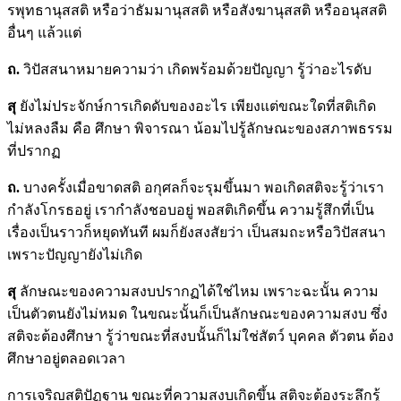
รพุทธานุสสติ หรือว่าธัมมานุสสติ หรือสังฆานุสสติ หรืออนุสสติ
อื่นๆ แล้วแต่
ถ.
วิปัสสนาหมายความว่า เกิดพร้อมด้วยปัญญา รู้ว่าอะไรดับ
สุ
ยังไม่ประจักษ์การเกิดดับของอะไร เพียงแต่ขณะใดที่สติเกิด
ไม่หลงลืม คือ ศึกษา พิจารณา น้อมไปรู้ลักษณะของสภาพธรรม
ที่ปรากฏ
ถ.
บางครั้งเมื่อขาดสติ อกุศลก็จะรุมขึ้นมา พอเกิดสติจะรู้ว่าเรา
กำลังโกรธอยู่ เรากำลังชอบอยู่ พอสติเกิดขึ้น ความรู้สึกที่เป็น
เรื่องเป็นราวก็หยุดทันที ผมก็ยังสงสัยว่า เป็นสมถะหรือวิปัสสนา
เพราะปัญญายังไม่เกิด
สุ
ลักษณะของความสงบปรากฏได้ใช่ไหม เพราะฉะนั้น ความ
เป็นตัวตนยังไม่หมด ในขณะนั้นก็เป็นลักษณะของความสงบ ซึ่ง
สติจะต้องศึกษา รู้ว่าขณะที่สงบนั้นก็ไม่ใช่สัตว์ บุคคล ตัวตน ต้อง
ศึกษาอยู่ตลอดเวลา
การเจริญสติปัฏฐาน ขณะที่ความสงบเกิดขึ้น สติจะต้องระลึกรู้