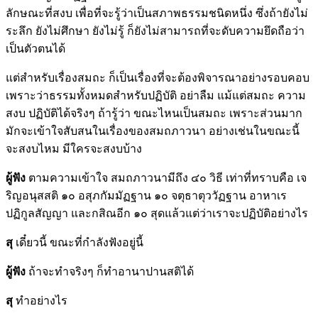
ลักษณะที่สงบ เพื่อที่จะรู้ว่าเป็นสภาพธรรมชนิดหนึ่ง ซึ่งถ้ายังไม่
ระลึก ยังไม่ศึกษา ยังไม่รู้ ก็ยังไม่สามารถที่จะดับความยึดถือว่า
เป็นตัวตนได้
แต่สำหรับเรื่องสมถะ ก็เป็นเรื่องที่จะต้องพิจารณาอย่างรอบคอบ
เพราะว่าธรรมทั้งหมดสำหรับปฏิบัติ อย่าลืม แม้แต่สมถะ ความ
สงบ ปฏิบัติได้จริงๆ ถ้ารู้ว่า ขณะไหนเป็นสมถะ เพราะส่วนมาก
มักจะเข้าใจสับสนในเรื่องของสมถภาวนา อย่างเช่นในขณะนี้
จะสงบไหม มีใครจะสงบบ้าง
ผู้ฟัง
ตามความเข้าใจ สมถภาวนามีถึง ๔๐ วิธี เท่าที่ทราบคือ เจ
ริญอนุสสติ ๑๐ อสุภกัมมัฏฐาน ๑๐ จตุธาตุววัฏฐาน อาหาเร
ปฏิกูลสัญญา และกสิณอีก ๑๐ สุดแล้วแต่ว่าเราจะปฏิบัติอย่างไร
สุ
เดี๋ยวนี้ ขณะที่กำลังฟังอยู่นี้
ผู้ฟัง
ถ้าจะทำจริงๆ ก็ทำอานาปานสติได้
สุ
ทำอย่างไร