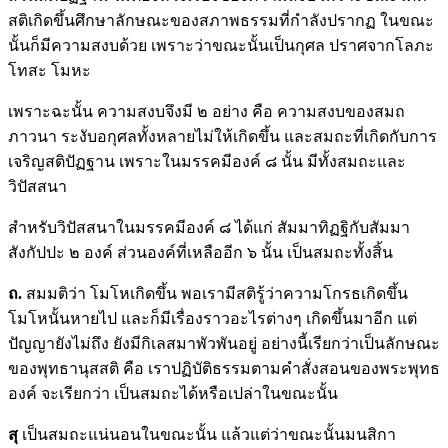
สติเกิดขึ้นศึกษาลักษณะของสภาพธรรมที่กำลังปรากฏ ในขณะ
นั้นก็มีความสงบด้วย เพราะว่าขณะนั้นเป็นกุศล ปราศจากโลภะ
โทสะ โมหะ
เพราะฉะนั้น ความสงบจึงมี ๒ อย่าง คือ ความสงบของสมถ
ภาวนา ระงับอกุศลทั้งหลายไม่ให้เกิดขึ้น และสมถะที่เกิดกับการ
เจริญสติปัฏฐาน เพราะในมรรคมีองค์ ๘ นั้น มีทั้งสมถะและ
วิปัสสนา
สำหรับวิปัสสนาในมรรคมีองค์ ๘ ได้แก่ สัมมาทิฏฐิกับสัมมา
สังกัปปะ ๒ องค์ ส่วนองค์ที่เหลืออีก ๖ นั้น เป็นสมถะทั้งสิ้น
ถ.
สมมติว่า โมโหเกิดขึ้น พอเรามีสติรู้ว่าความโกรธเกิดขึ้น
โมโหนั้นหายไป และก็มีเรื่องราวอะไรต่างๆ เกิดขึ้นมาอีก แต่
ปัญญายังไม่ถึง ยังมีกิเลสมาพัวพันอยู่ อย่างนี้เรียกว่าเป็นลักษณะ
ของพุทธานุสสติ คือ เราปฏิบัติธรรมตามคำสั่งสอนของพระพุทธ
องค์ จะเรียกว่า เป็นสมถะได้หรือเปล่าในขณะนั้น
สุ
เป็นสมถะแน่นอนในขณะนั้น แล้วแต่ว่าขณะนั้นมนสิกา