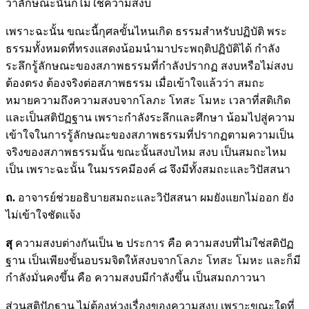
ว่าลักษณะนั้นก็ไม่ใช่ความสงบ
เพราะฉะนั้น ขณะนี้กุศลขั้นไหนเกิด ธรรมสำหรับปฏิบัติ พระ
ธรรมทั้งหมดที่ทรงแสดงน้อมนำมาประพฤติปฏิบัติได้ กำลัง
ระลึกรู้ลักษณะของสภาพธรรมที่กำลังปรากฏ สงบหรือไม่สงบ
ต้องตรง ต้องจริงต่อสภาพธรรม เมื่อเข้าใจแล้วว่า สมถะ
หมายความถึงความสงบจากโลภะ โทสะ โมหะ เวลาที่สติเกิด
และเป็นสติปัฏฐาน เพราะกำลังระลึกและศึกษา น้อมไปสู่ความ
เข้าใจในการรู้ลักษณะของสภาพธรรมที่ปรากฏตามความเป็น
จริงของสภาพธรรมนั้น ขณะนั้นสงบไหม สงบ เป็นสมถะไหม
เป็น เพราะฉะนั้น ในมรรคมีองค์ ๘ จึงมีทั้งสมถะและวิปัสสนา
ถ.
อาจารย์ช่วยอธิบายสมถะและวิปัสสนา ผมยังแยกไม่ออก ยัง
ไม่เข้าใจชัดแจ้ง
สุ
ความสงบต่างกันเป็น ๒ ประการ คือ ความสงบที่ไม่ใช่สติปัฏ
ฐาน เป็นเพียงขั้นอบรมจิตให้สงบจากโลภะ โทสะ โมหะ และก็มี
กำลังมั่นคงขึ้น คือ ความสงบมีกำลังขึ้น เป็นสมถภาวนา
ส่วนสติปัฏฐาน ไม่ต้องห่วงเรื่องของความสงบ เพราะขณะใดที่