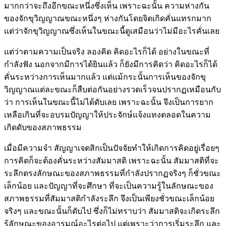
มากกว่าจะถึงอีกขณะหนึ่งซึ่งเห็น เพราะฉะนั้น ความห่างกัน
ของจักขุวิญญาณขณะหนึ่งๆ ห่างกันโดยจิตเกิดคั่นแทรกมาก
แต่ว่าจักขุวิญญาณซึ่งเห็นในขณะนี้ดูเสมือนว่าไม่มีอะไรคั่นเลย
แต่ว่าตามความเป็นจริง ลองคิด คิดอะไรก็ได้ อย่างในขณะที่
กำลังฟัง นอกจากมีการได้ยินแล้ว ก็ยังมีการคิดว่า คิดอะไรก็ได้
คั่นระหว่างการเห็นมากแล้ว แต่แม้กระนั้นการเห็นของจักขุ
วิญญาณแต่ละขณะก็สืบต่อกันอย่างรวดเร็วจนปรากฏเหมือนกับ
ว่า การเห็นในขณะนี้ไม่ได้ดับเลย เพราะฉะนั้น จึงเป็นการยาก
เหลือเกินที่จะอบรมปัญญาให้ประจักษ์แจ้งแทงตลอดในความ
เกิดดับของสภาพธรรม
เมื่อมีความจำ สัญญาเจตสิกเป็นปัจจัยทำให้เกิดการคิดอยู่เรื่อยๆ
การคิดก็จะต้องคั่นระหว่างสัมมาสติ เพราะฉะนั้น สัมมาสติที่จะ
ระลึกตรงลักษณะของสภาพธรรมที่กำลังปรากฏจริงๆ ก็ชั่วขณะ
เล็กน้อย และปัญญาที่จะศึกษา ที่จะเป็นความรู้ในลักษณะของ
สภาพธรรมที่สัมมาสติกำลังระลึก จึงเป็นเพียงชั่วขณะเล็กน้อย
จริงๆ และขณะนั้นก็ดับไป ซึ่งก็ไม่ทราบว่า สัมมาสติจะเกิดระลึก
รู้ลักษณะของอารมณ์อะไรต่อไป แต่เพราะว่าการเริ่มระลึก และ