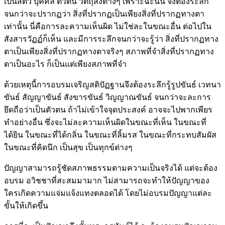
เป็นสัตว์ บุคคล ตัวตน วัตถุสิ่งต่างๆ เพราะฉะนั้น จึงต้องระลึก
จนกว่าจะปรากฏว่า สิ่งที่ปรากฏเป็นเพียงสิ่งที่ปรากฏทางตา
เท่านั้น นี่คือการละความเห็นผิด ไม่ใช่ละในขณะอื่น ต่อไปใน
สังสารวัฏฏ์ก็เห็น และมีการระลึกจนกว่าจะรู้ว่า สิ่งที่ปรากฏทาง
ตาเป็นเพียงสิ่งที่ปรากฏทางตาจริงๆ สภาพที่จำสิ่งที่ปรากฏทาง
ตาเป็นอะไร ก็เป็นแต่เพียงสภาพที่จำ
ด้วยเหตุนี้การอบรมเจริญสติปัฏฐานจึงต้องระลึกรู้รูปขันธ์ เวทนา
ขันธ์ สัญญาขันธ์ สังขารขันธ์ วิญญาณขันธ์ จนกว่าจะละการ
ยึดถือว่าเป็นตัวตน ถ้าไม่เข้าใจจุดประสงค์ อาจจะไปพากเพียร
ทำอย่างอื่น ซึ่งจะไม่ละความเห็นผิดในขณะที่เห็น ในขณะที่
ได้ยิน ในขณะที่ได้กลิ่น ในขณะที่ลิ้มรส ในขณะที่กระทบสัมผัส
ในขณะที่คิดนึก เป็นสุข เป็นทุกข์ต่างๆ
ปัญญาสามารถรู้ชัดสภาพธรรมตามความเป็นจริงได้ แต่จะต้อง
อบรม อวิชชาที่สะสมมามาก ไม่สามารถจะทำให้ปัญญาของ
ใครเกิดความแจ่มแจ้งแทงตลอดได้ โดยไม่อบรมปัญญาแต่ละ
ขั้นให้เกิดขึ้น