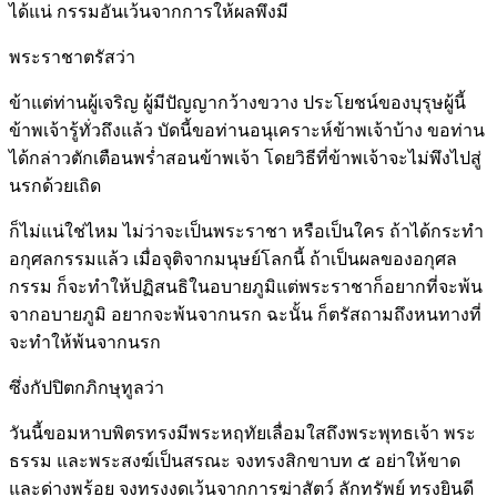
ได้แน่ กรรมอันเว้นจากการให้ผลพึงมี
พระราชาตรัสว่า
ข้าแต่ท่านผู้เจริญ ผู้มีปัญญากว้างขวาง ประโยชน์ของบุรุษผู้นี้
ข้าพเจ้ารู้ทั่วถึงแล้ว บัดนี้ขอท่านอนุเคราะห์ข้าพเจ้าบ้าง ขอท่าน
ได้กล่าวตักเตือนพร่ำสอนข้าพเจ้า โดยวิธีที่ข้าพเจ้าจะไม่พึงไปสู่
นรกด้วยเถิด
ก็ไม่แน่ใช่ไหม ไม่ว่าจะเป็นพระราชา หรือเป็นใคร ถ้าได้กระทำ
อกุศลกรรมแล้ว เมื่อจุติจากมนุษย์โลกนี้ ถ้าเป็นผลของอกุศล
กรรม ก็จะทำให้ปฏิสนธิในอบายภูมิแต่พระราชาก็อยากที่จะพ้น
จากอบายภูมิ อยากจะพ้นจากนรก ฉะนั้น ก็ตรัสถามถึงหนทางที่
จะทำให้พ้นจากนรก
ซึ่งกัปปิตกภิกษุทูลว่า
วันนี้ขอมหาบพิตรทรงมีพระหฤทัยเลื่อมใสถึงพระพุทธเจ้า พระ
ธรรม และพระสงฆ์เป็นสรณะ จงทรงสิกขาบท ๕ อย่าให้ขาด
และด่างพร้อย จงทรงงดเว้นจากการฆ่าสัตว์ ลักทรัพย์ ทรงยินดี