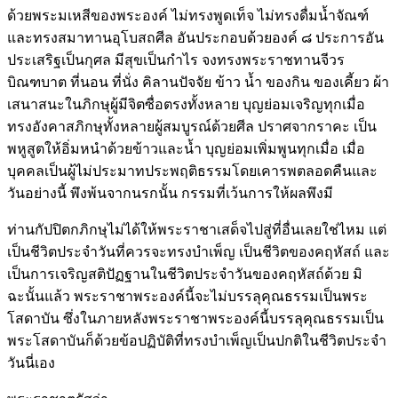
ด้วยพระมเหสีของพระองค์ ไม่ทรงพูดเท็จ ไม่ทรงดื่มน้ำจัณฑ์
และทรงสมาทานอุโบสถศีล อันประกอบด้วยองค์ ๘ ประการอัน
ประเสริฐเป็นกุศล มีสุขเป็นกำไร จงทรงพระราชทานจีวร
บิณฑบาต ที่นอน ที่นั่ง คิลานปัจจัย ข้าว น้ำ ของกิน ของเคี้ยว ผ้า
เสนาสนะในภิกษุผู้มีจิตซื่อตรงทั้งหลาย บุญย่อมเจริญทุกเมื่อ
ทรงอังคาสภิกษุทั้งหลายผู้สมบูรณ์ด้วยศีล ปราศจากราคะ เป็น
พหูสูตให้อิ่มหนำด้วยข้าวและน้ำ บุญย่อมเพิ่มพูนทุกเมื่อ เมื่อ
บุคคลเป็นผู้ไม่ประมาทประพฤติธรรมโดยเคารพตลอดคืนและ
วันอย่างนี้ พึงพ้นจากนรกนั้น กรรมที่เว้นการให้ผลพึงมี
ท่านกัปปิตกภิกษุไม่ได้ให้พระราชาเสด็จไปสู่ที่อื่นเลยใช่ไหม แต่
เป็นชีวิตประจำวันที่ควรจะทรงบำเพ็ญ เป็นชีวิตของคฤหัสถ์ และ
เป็นการเจริญสติปัฏฐานในชีวิตประจำวันของคฤหัสถ์ด้วย มิ
ฉะนั้นแล้ว พระราชาพระองค์นี้จะไม่บรรลุคุณธรรมเป็นพระ
โสดาบัน ซึ่งในภายหลังพระราชาพระองค์นี้บรรลุคุณธรรมเป็น
พระโสดาบันก็ด้วยข้อปฏิบัติที่ทรงบำเพ็ญเป็นปกติในชีวิตประจำ
วันนี่เอง