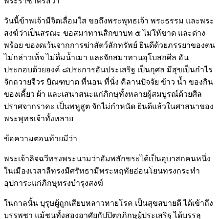
พระราชาตรัสว่า
วันนี้ข้าพเจ้ามีจิตเลื่อมใส ขอถึงพระพุทธเจ้า พระธรรม และพระ
สงฆ์ว่าเป็นสรณะ ขอสมาทานสิกขาบท ๕ ไม่ให้ขาด และด่าง
พร้อย ของดเว้นจากการฆ่าสัตว์ลักทรัพย์ ยินดีด้วยภรรยาของตน
ไม่กล่าวเท็จ ไม่ดื่มน้ำเมา และจักสมาทานอุโบสถศีล อัน
ประกอบด้วยองค์ ๘ประการอันประเสริฐ เป็นกุศล มีสุขเป็นกำไร
จักถวายจีวร บิณฑบาต ที่นอน ที่นั่ง คิลานปัจจัย ข้าว น้ำ ของกิน
ของเคี้ยว ผ้า และเสนาสนะแก่ภิกษุทั้งหลายผู้สมบูรณ์ด้วยศีล
ปราศจากราคะ เป็นพหูสูต จักไม่กำหนัด ยินดีแล้วในศาสนาของ
พระพุทธเจ้าทั้งหลาย
ข้อความตอนท้ายมีว่า
พระเจ้าลิจฉวีทรงพระนามว่าอัมพสักขระได้เป็นอุบาสกคนหนึ่ง
ในเมืองเวสาลีทรงมีศรัทธามีพระหฤทัยอ่อนโยนทรงกระทำ
อุปการะแก่ภิกษุทรงบำรุงสงฆ์
ในกาลนั้น บุรุษผู้ถูกเสียบหลาวหายโรค เป็นสุขสบายดี ได้เข้าถึง
บรรพชา แม้ชนทั้งสองอาศัยกัปปิตกภิกษุผู้ประเสริฐ ได้บรรลุ