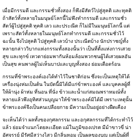
เมื่อมีกรรมดี และกรรมชั่วทั้งสอง ก็พึงมีสัตว์ไปสู่สุคติ และทุคติ
ถ้าสัตว์ทั้งหลายในมนุษย์โลกนี้ไม่พึงทำกรรมดี และกรรมชั่ว
สัตว์ผู้ไปสู่สุคติ ทุคติ เลว และประณีต ก็ไม่มีในมนุษย์โลกนี้ แต่
เพราะสัตว์ทั้งหลายในมนุษย์โลกทำกรรมดี และกรรมชั่วไว้
ฉะนั้น จึงไปสุคติ ไปสู่ทุคติ เลวบ้าง ประณีตบ้าง นักปราชญ์ทั้ง
หลายกล่าววิบากแห่งกรรมทั้งสองนั้นว่า เป็นที่ตั้งแห่งการเสวย
สุข และทุกข์ เทวดาย่อมพากันห้อมล้อมพวกชนผู้ได้เสวยผลอัน
เป็นสุข คนพาลผู้ไม่เห็นบาปและบุญทั้งสอง ย่อมเดือดร้อน
กรรมที่ข้าพระองค์เองได้ทำไว้ในชาติก่อน ซึ่งจะเป็นเหตุให้ได้
เครื่องนุ่งห่มเป็นต้น ในบัดนี้มิได้มีแก่ข้าพระองค์ และบุคคลผู้ที่
ให้ผ้านุ่ง ผ้าห่ม ที่นอน ที่นั่ง ข้าวและน้ำแก่สมณพราหมณ์ทั้ง
หลายแล้วพึงอุทิศส่วนบุญมาให้ข้าพระองค์มิได้มี เพราะเหตุนั้น
ข้าพระองค์จึงเป็นคนเปลือยกาย มีความเป็นอยู่อย่างฝืดเคือง
จะเห็นได้ว่า ผลทั้งของกุศลกรรม และอกุศลกรรมที่ได้กระทำไว้
แล้ว ย่อมจำแนกโดยละเอียด แม้ในภูมิของเปรต มีม้าขาวขี่ น่า
อัศจรรย์ มีรัศมีสว่างไสว มีกลิ่นหอม เป็นผลของบุญ แต่เป็นผู้ที่