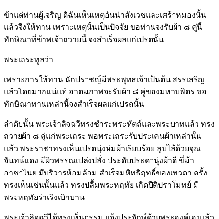
ข้าแต่ท่านผู้เจริญ ดิฉันเห็นเหตุอันน่าสังเวชและเศร้าหมองนั้น
แล้วจึงให้ทาน เพราะเหตุนั้นเป็นปัจจัย ขอท่านจงรับผ้า ๘ คู่นี้
ทักษิณาที่ข้าพเจ้าถวายนี้ จงสำเร็จผลแก่เปรตนั้น
พระเถระทูลว่า
เพราะการให้ทาน นักปราชญ์มีพระพุทธเจ้าเป็นต้น สรรเสริญ
แล้วโดยมากแน่แท้ อาตมภาพจะรับผ้า ๘ คู่ของมหาบพิตร ขอ
ทักษิณาทานเหล่านี้จงสำเร็จผลแก่เปรตนั้น
ลำดับนั้น พระเจ้าลิจฉวีทรงชำระพระหัตถ์และพระบาทแล้ว ทรง
ถวายผ้า ๘ คู่แก่พระเถระ พอพระเถระรับประเคนผ้าเหล่านั้น
แล้ว พระราชาทรงเห็นเปรตนุ่งห่มผ้าเรียบร้อย ลูบไล้ด้วยจุณ
จันทน์แดง มีผิวพรรณเปล่งปลั่ง ประดับประดานุ่งผ้าดี ขี่ม้า
อาชาไนย มีบริวารห้อมล้อม สำเร็จมหิทธิฤทธิ์ของเทวดา ครั้ง
ทรงเห็นเช่นนั้นแล้ว ทรงปลื้มพระหฤทัย เกิดปีติปราโมทย์ มี
พระหฤทัยร่าเริงเบิกบาน
พระเจ้าลิจฉวีได้ทรงเห็นกรรม แจ้งประจักษ์ด้วยพระองค์เองแล้ว