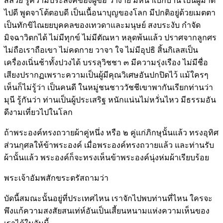
สลวย รู้ความประสงค์ของผู้ขอ ว่าง่าย มีหน้าเบิกบาน เป็นผู้มาดี
ไปดี พูดจาโต้ตอบดี เป็นเนื้อนาบุญของโลก มีปกติอยู่ด้วยเมตตา
เป็นทักขิไณยยบุคคลของเทวดาและมนุษย์ สงบระงับ กำจัด
มิจฉาวิตกได้ ไม่มีทุกข์ ไม่มีตัณหา หลุดพ้นแล้ว ปราศจากลูกศร
ไม่ถือเราถือเขา ไม่คดกาย วาจา ใจ ไม่มีอุปธิ สิ้นกิเลสเป็น
เครื่องเนิ่นช้าทั้งปวงได้ บรรลุวิชชา ๓ มีความรุ่งเรือง ไม่มีชื่อ
เสียงปรากฏเพราะความเป็นผู้มีคุณวิเศษอันปกปิดไว้ แม้ใครๆ
เห็นก็ไม่รู้ว่า เป็นคนดี ในหมู่ชนชาววัชชีเขาพากันเรียกท่านว่า
มุนี รู้กันว่า ท่านเป็นผู้ประเสริฐ หนักแน่นไม่หวั่นไหว มีธรรมอัน
ดีงามเที่ยวไปในโลก
ถ้าพระองค์ทรงถวายผ้าคู่หนึ่ง หรือ ๒ คู่แก่ภิกษุนั้นแล้ว ทรงอุทิศ
ส่วนกุศลให้ข้าพระองค์ เมื่อพระองค์ทรงถวายแล้ว และท่านรับ
ผ้านั้นแล้ว พระองค์ก็จะทรงเห็นข้าพระองค์นุ่งห่มผ้าเรียบร้อย
พระเจ้าอัมพสักขระตรัสถามว่า
บัดนี้สมณะนั้นอยู่ที่ประเทศไหน เราจักไปพบท่านที่ไหน ใครจะ
พึงแก้ความสงสัยสนเท่ห์อันเป็นเสี้ยนหนามแห่งความเห็นของ