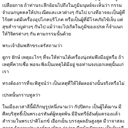
เปลือยกาย ถ้าท่านระลึกย้อนไปถึงในภูมิมนุษย์จะเห็นว่า กรรม
จำแนกบุคคลให้ประณีตและเลวต่างๆ กันไป บางทีอาจจะเป็นผู้ที่
ไร้ยศ แต่มีเครื่องอุปโภคบริโภค หรือเป็นผู้ที่มีโรคภัยไข้เจ็บ แต่
สุขสำราญต่างๆ กันไป แม้ว่าจะไปเกิดในภูมิของเปรต ก็จำแนก
ให้วิจิตรต่างๆ กัน ตามกรรมนั้นด้วย
พระเจ้าอัมพสักขระตรัสถามว่า
ดูกร ยักษ์ เหตุอะไรๆ ที่จะให้ท่านได้เครื่องนุ่งห่มพึงมีอยู่หรือ ถ้า
เหตุที่ควรเชื่อ พอจะฟังเป็นเหตุได้มีอยู่ ขอท่านจงบอกเหตุนั้นแก่
เรา
ทรงต้องการที่จะพิสูจน์ว่า เป็นเหตุที่ให้ได้ผลอย่างนั้นจริงหรือไม่
เปรตนั้นกราบทูลว่า
ในเมืองเวสาลีนี้มีภิกษุรูปหนึ่งนามว่า กัปปิตกะ เป็นผู้ได้ฌาน มี
ศีลบริสุทธิ์เป็นพระอรหันต์ผู้หลุดพ้น มีอินทรีย์อันคุ้มครองแล้ว
สำรวมในพระปาติโมกข์ เยือกเย็น บรรลุผลอันสูงสุด มีวาจาสละ