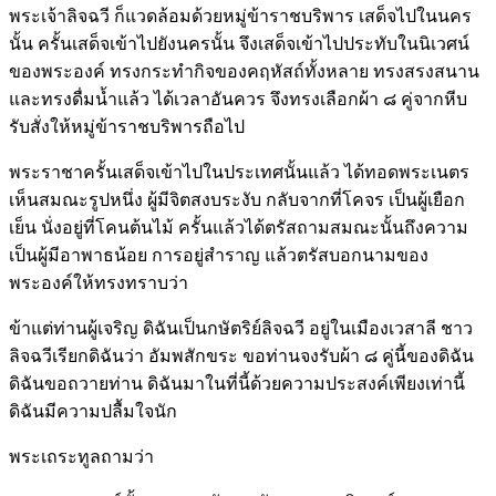
พระเจ้าลิจฉวี ก็แวดล้อมด้วยหมู่ข้าราชบริพาร เสด็จไปในนคร
นั้น ครั้นเสด็จเข้าไปยังนครนั้น จึงเสด็จเข้าไปประทับในนิเวศน์
ของพระองค์ ทรงกระทำกิจของคฤหัสถ์ทั้งหลาย ทรงสรงสนาน
และทรงดื่มน้ำแล้ว ได้เวลาอันควร จึงทรงเลือกผ้า ๘ คู่จากหีบ
รับสั่งให้หมู่ข้าราชบริพารถือไป
พระราชาครั้นเสด็จเข้าไปในประเทศนั้นแล้ว ได้ทอดพระเนตร
เห็นสมณะรูปหนึ่ง ผู้มีจิตสงบระงับ กลับจากที่โคจร เป็นผู้เยือก
เย็น นั่งอยู่ที่โคนต้นไม้ ครั้นแล้วได้ตรัสถามสมณะนั้นถึงความ
เป็นผู้มีอาพาธน้อย การอยู่สำราญ แล้วตรัสบอกนามของ
พระองค์ให้ทรงทราบว่า
ข้าแต่ท่านผู้เจริญ ดิฉันเป็นกษัตริย์ลิจฉวี อยู่ในเมืองเวสาลี ชาว
ลิจฉวีเรียกดิฉันว่า อัมพสักขระ ขอท่านจงรับผ้า ๘ คู่นี้ของดิฉัน
ดิฉันขอถวายท่าน ดิฉันมาในที่นี้ด้วยความประสงค์เพียงเท่านี้
ดิฉันมีความปลื้มใจนัก
พระเถระทูลถามว่า