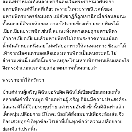
สมณพราหมณ์ทั้งหลายพากันละเวันพระราชนิเวศน์ของ
มหาบพิตรแต่ที่ไกลทีเดียว เพราะในพระราชนิเวศน์ของ
มหาบพิตรบาตรย่อมแตก แม้สังฆาฏิก็ถูกเขาฉีกเมื่อก่อนสมณะ
ทั้งหลายมีศีรษะห้อยลง ตกลงไปจากเขียงเท้า มหาบพิตรได้
เบียดเบียนบรรพชิตเช่นนี้ สมณะทั้งหลายเคยถูกมหาบพิตร
ทำการเบียดเบียนแล้วมหาบพิตรไม่เคยพระราชทานแม้แต่
น้ำมันสักหยดหนึ่งเลย ไม่ตรัสบอกทางให้คนหลงทาง ชิงเอาไม้
เท้าจากมือคนตาบอดเสียเอง มหาบพิตรเป็นคนตระหนี่ ไม่
สำรวมเช่นนี้ แต่บัดนี้เพราะเหตุอะไร มหาบพิตรทรงเห็นผลอะไร
จึงทรงจำแนกแจกจ่ายแก่อาตมภาพทั้งหลายเล่า
พระราชาก็ได้ตรัสว่า
ข้าแต่ท่านผู้เจริญ ดิฉันขอรับผิด ดิฉันได้เบียดเบียนสมณะทั้ง
หลายดังคำที่ท่านพูด ข้าแต่ท่านผู้เจริญ ดิฉันมีความประสงค์จะ
ล้อเล่น มิได้มีจิตประทุษร้าย แต่กรรมอันชั่วช้านั้นดิฉันทำแล้ว
เด็กหนุ่มเปลือยกาย มีโภคะน้อยได้สั่งสมบาปเพื่อจะล้อเล่น จึง
ต้องเสวยทุกข์ ก็ทุกข์อะไรเล่าที่เป็นทุกข์กว่าความเปลือยกาย
ย่อมมีแก่เปรตนั้น