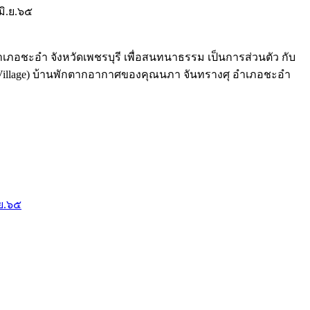
อำเภอชะอำ จังหวัดเพชรบุรี เพื่อสนทนาธรรม เป็นการส่วนตัว กับ
 Village) บ้านพักตากอากาศของคุณนภา จันทรางศุ อำเภอชะอำ
.ย.๖๕