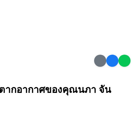
พักตากอากาศของคุณนภา จัน