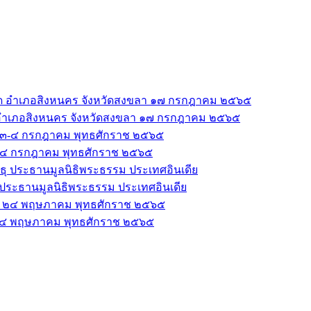
าด อำเภอสิงหนคร จังหวัดสงขลา ๑๗ กรกฎาคม ๒๕๖๕
 ๓-๔ กรกฎาคม พุทธศักราช ๒๕๖๕
ธุ ประธานมูลนิธิพระธรรม ประเทศอินเดีย
ดีย ๒๔ พฤษภาคม พุทธศักราช ๒๕๖๕