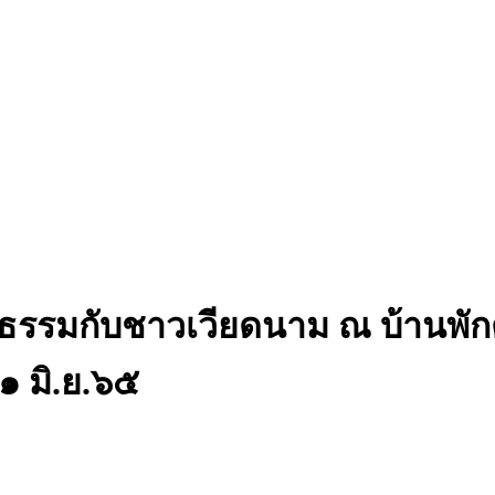
ทนาธรรมกับชาวเวียดนาม ณ บ้าน
๑๑ มิ.ย.๖๕