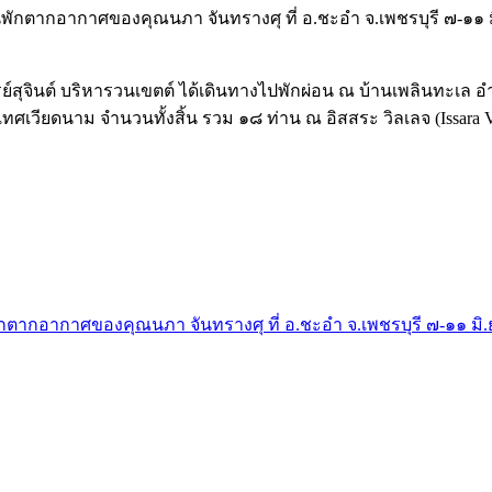
รย์สุจินต์ บริหารวนเขตต์ ได้เดินทางไปพักผ่อน ณ บ้านเพลินทะเล 
วียดนาม จำนวนทั้งสิ้น รวม ๑๘ ท่าน ณ อิสสระ วิลเลจ (Issara
ักตากอากาศของคุณนภา จันทรางศุ ที่ อ.ชะอำ จ.เพชรบุรี ๗-๑๑ มิ