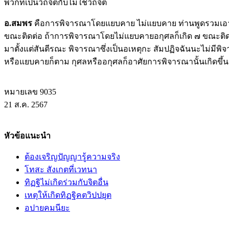
พวกที่เป็นวิถีจิตกับไม่ใช่วิถีจิต
อ.สมพร
คือการพิจารณาโดยแยบคาย ไม่แยบคาย ท่านพูดรวมเอาไว้ 
ขณะติดต่อ ถ้าการพิจารณาโดยไม่แยบคายอกุศลก็เกิด ๗ ขณะติดต่อ อ
มาตั้งแต่สันตีรณะ พิจารณาซึ่งเป็นอเหตุกะ สัมปฏิจฉันนะไม่มีพิ
หรือแยบคายก็ตาม กุศลหรืออกุศลก็อาศัยการพิจารณานั้นเกิดขึ้
หมายเลข 9035
21 ส.ค. 2567
หัวข้อแนะนำ
ต้องเจริญปัญญารู้ความจริง
โทสะ สังเกตที่เวทนา
ทิฏฐิไม่เกิดร่วมกับจิตอื่น
เหตุให้เกิดทิฏฐิคตวิปปยุต
อปายคมนียะ