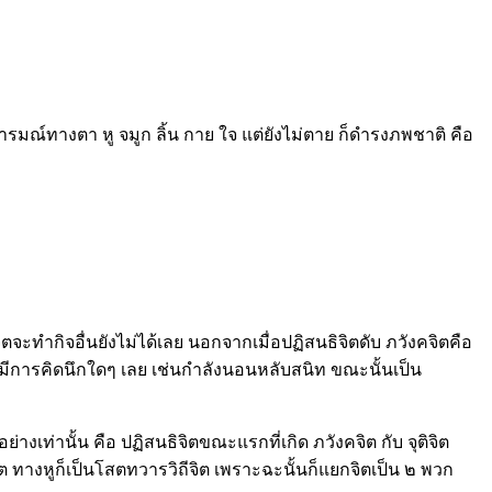
อารมณ์ทางตา หู จมูก ลิ้น กาย ใจ แต่ยังไม่ตาย ก็ดำรงภพชาติ คือ
ะทำกิจอื่นยังไม่ได้เลย นอกจากเมื่อปฏิสนธิจิตดับ ภวังคจิตคือ
ม่มีการคิดนึกใดๆ เลย เช่นกำลังนอนหลับสนิท ขณะนั้นเป็น
 อย่างเท่านั้น คือ ปฏิสนธิจิตขณะแรกที่เกิด ภวังคจิต กับ จุติจิต
จิต ทางหูก็เป็นโสตทวารวิถีจิต เพราะฉะนั้นก็แยกจิตเป็น ๒ พวก