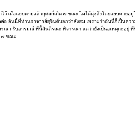
เมื่อแยบคายแล้วกุศลก็เกิด ๗ ขณะ ไม่ได้มุ่งถึงโดยแยบคายอยู่ใ
ันนี้ที่ท่านอาจารย์สุจินต์บอกว่าสั่งสม เพราะว่าอันนี้ก็เป็นควา
จารณา รับอารมณ์ ทีนี้สันตีรณะ พิจารณา แต่ว่ายังเป็นอเหตุกะอยู
น ๗ ขณะ