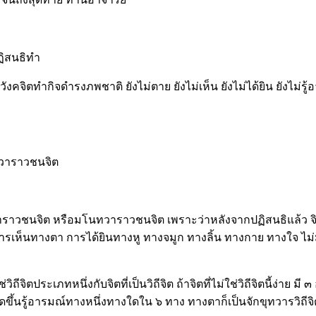
ฏิสนธิทำ
งคจิตทำกิจดำรงภพชาติ ยังไม่ตาย ยังไม่เห็น ยังไม่ได้ยิน ยังไม่รู้
ทวาราวชนจิต
ทวาราวชนจิต หรือมโนทวาราวชนจิต เพราะว่าหลังจากปฏิสนธิแล้ว จิตจ
่มีการเห็นทางตา การได้ยินทางหู ทางจมูก ทางลิ้น ทางกาย ทางใจ ไ
ิตประเภทหนึ่งกับจิตที่เป็นวิถีจิต ถ้าจิตที่ไม่ใช่วิถีจิตนี้ง่าย มี ๓
าเกิดขึ้นรู้อารมณ์ทางหนึ่งทางใดใน ๖ ทาง ทางตาก็เป็นจักขุทวารวิถี