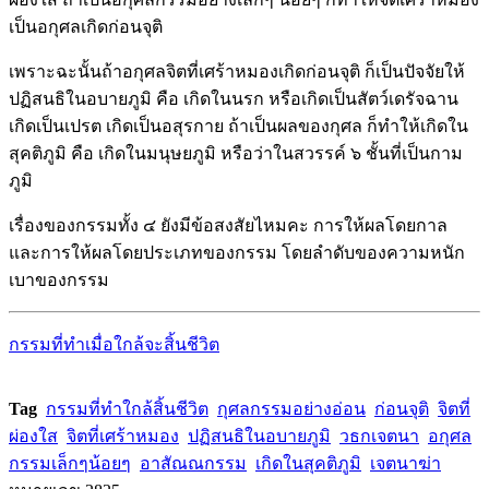
เป็นอกุศลเกิดก่อนจุติ
เพราะฉะนั้นถ้าอกุศลจิตที่เศร้าหมองเกิดก่อนจุติ ก็เป็นปัจจัยให้
ปฏิสนธิในอบายภูมิ คือ เกิดในนรก หรือเกิดเป็นสัตว์เดรัจฉาน
เกิดเป็นเปรต เกิดเป็นอสุรกาย ถ้าเป็นผลของกุศล ก็ทำให้เกิดใน
สุคติภูมิ คือ เกิดในมนุษยภูมิ หรือว่าในสวรรค์ ๖ ชั้นที่เป็นกาม
ภูมิ
เรื่องของกรรมทั้ง ๔ ยังมีข้อสงสัยไหมคะ การให้ผลโดยกาล
และการให้ผลโดยประเภทของกรรม โดยลำดับของความหนัก
เบาของกรรม
กรรมที่ทำเมื่อใกล้จะสิ้นชีวิต
Tag
กรรมที่ทำใกล้สิ้นชีวิต
กุศลกรรมอย่างอ่อน
ก่อนจุติ
จิตที่
ผ่องใส
จิตที่เศร้าหมอง
ปฏิสนธิในอบายภูมิ
วธกเจตนา
อกุศล
กรรมเล็กๆน้อยๆ
อาสัณณกรรม
เกิดในสุคติภูมิ
เจตนาฆ่า