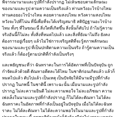
พิจารณานามและรูปที่กำลังปรากฏ ไม่เห็นชอบตามลักษณะ
ของนามและรูป ตามความเป็นจริงแล้ว ท่านหวังอะไรบ้างไหม
ท่านคอยอะไรบ้างไหม คอยความสงบไหม หวังความสงบไหม
หวังจะไปที่โน่น ที่นี่เพื่อที่จะได้เจริญสมาธิ สติปัฏฐานอะไรบ้าง
ไหม ทั้งๆ ที่ในขณะนี้ สิ่งใดที่เกิดขึ้น สิ่งนั้นก็ดับไป ถ้าไม่รู้ความ
จริงอันนี้ก็ไม่ละ ทั้งสิ่งที่หมดไปแล้ว และสิ่งที่ยังมาไม่ถึง ยังคง
ต้องการอยู่เรื่อยๆ แล้วไม่ใช่การเจริญสติที่จะรู้สภาพลักษณะ
ของนามและรูป ที่เป็นปกติตามความเป็นจริง ถ้ารู้ตามความเป็น
จริงแล้ว ก็ต้องรู้ตามปกติที่กำลังเป็นจริงๆ
และพยัญชนะที่ว่า ฉันทราคะในการได้อัตภาพที่เป็นปัจจุบัน ถูก
กำจัดแล้วด้วยดี ตัณหาอดีตละได้ไหม ในชาติก่อนเกิดแล้ว แล้วก็
หมดไปแล้ว ดับไปแล้ว เป็นเหตุ เป็นปัจจัยให้มีนามมีรูปที่กำลัง
ปรากฏ ในภพนี้ ในชาตินี้ เพราะฉะนั้น เมื่อนามและรูปกำลัง
ปรากฏ ไม่ละความยินดี ไม่ละความพอใจ ไม่ละอภิชฌา ความ
เพ่งเล็งในนามและรูปที่กำลังปรากฏ ก็ไม่ได้ละตัณหา ไม่ได้ละ
ฉันทราคะในอัตภาพที่กำลังเป็นอยู่ในปัจจุบัน เมื่อไม่ได้ละฉันท
ราคะ ไม่ได้ละตัณหา ไม่ได้ละความพอใจในนามและรูปที่กำลัง