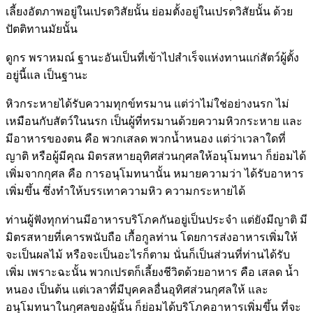
เลี้ยงอัตภาพอยู่ในเปรตวิสัยนั้น ย่อมตั้งอยู่ในเปรตวิสัยนั้น ด้วย
ปัตติทานมัยนั้น
ดูกร พราหมณ์ ฐานะอันเป็นที่เข้าไปสำเร็จแห่งทานแก่สัตว์ผู้ตั้ง
อยู่นี้แล เป็นฐานะ
หิวกระหายได้รับความทุกข์ทรมาน แต่ว่าไม่ใช่อย่างนรก ไม่
เหมือนกับสัตว์ในนรก เป็นผู้ที่ทรมานด้วยความหิวกระหาย และ
มีอาหารของตน คือ พวกเสลด พวกน้ำหนอง แต่ว่าเวลาใดที่
ญาติ หรือผู้มีคุณ มิตรสหายอุทิศส่วนกุศลให้อนุโมทนา ก็ย่อมได้
เพิ่มจากกุศล คือ การอนุโมทนานั้น หมายความว่า ได้รับอาหาร
เพิ่มขึ้น ซึ่งทำให้บรรเทาความหิว ความกระหายได้
ท่านผู้ฟังทุกท่านมีอาหารบริโภคกันอยู่เป็นประจำ แต่ยังมีญาติ มี
มิตรสหายที่เคารพนับถือ เกื้อกูลท่าน โดยการส่งอาหารเพิ่มให้
จะเป็นผลไม้ หรือจะเป็นอะไรก็ตาม นั่นก็เป็นส่วนที่ท่านได้รับ
เพิ่ม เพราะฉะนั้น พวกเปรตก็เลี้ยงชีวิตด้วยอาหาร คือ เสลด น้ำ
หนอง เป็นต้น แต่เวลาที่มีบุคคลอื่นอุทิศส่วนกุศลให้ และ
อนุโมทนาในกุศลของผู้นั้น ก็ย่อมได้บริโภคอาหารเพิ่มขึ้น ที่จะ