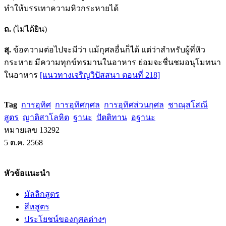
ทำให้บรรเทาความหิวกระหายได้
ถ.
(ไม่ได้ยิน)
สุ.
ข้อความต่อไปจะมีว่า แม้กุศลอื่นก็ได้ แต่ว่าสำหรับผู้ที่หิว
กระหาย มีความทุกข์ทรมานในอาหาร ย่อมจะชื่นชมอนุโมทนา
ในอาหาร
[แนวทางเจริญวิปัสสนา ตอนที่ 218]
Tag
การอุทิศ
การอุทิศกุศล
การอุทิศส่วนกุศล
ชาณุสโสณี
สูตร
ญาติสาโลหิต
ฐานะ
ปัตติทาน
อฐานะ
หมายเลข 13292
5 ต.ค. 2568
หัวข้อแนะนำ
มัลลิกสูตร
สีหสูตร
ประโยชน์ของกุศลต่างๆ