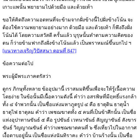
เกาะแพนั้น พยายามไปด้วยมือ และด้วยเท้า
ขอให้คิดถึงความอดทนที่จะข้ามจากฝั่งข้างนี้ไปฝั่งข้างโน้น จะ
ต้องใช้ความพยายามอย่างมาก ด้วยมือ และด้วยเท้า ก็พึงถึงฝั่ง
โน้นได้ โดยความสวัสดี ครั้นแล้ว บุรุษนั้นทำตามความคิดของ
ตน ก็ว่ายข้ามฟากถึงฝั่งข้างโน้นแล้ว เป็นพราหมณ์ขึ้นบกไป ฯ
[แนวทางเจริญวิปัสสนา ตอนที่ 847]
ข้อความต่อไป
พระผู้มีพระภาคตรัสว่า
ดูกร ภิกษุทั้งหลาย ข้ออุปมานี้ เราสมมติขึ้นเพื่อจะให้รู้เนื้อความ
โดยง่าย ในข้อนั้นมีเนื้อความดังนี้ คำว่า อสรพิษที่มีฤทธิ์แรงกล้า
ทั้ง ๔ จำพวกนั้น เป็นชื่อแห่งมหาภูตรูป ๔ คือ ธาตุดิน ธาตุน้ำ
ธาตุไฟ ธาตุลม คำว่า เพชฌฆาตทั้ง ๕ คนที่เป็นข้าศึกนั้น เป็นชื่อ
แห่งอุปาทานขันธ์ ๕ คือ รูปขันธ์ เวทนาขันธ์ สัญญาขันธ์ สังขาร
ขันธ์ วิญญาณขันธ์ คำว่าเพชฌฆาตคนที่ ๖ ซึ่งเที่ยวไปในอากาศ
เงื้อดาบอยู่นั้น เป็นชื่อแห่งนันทิราคะ คำว่า บ้านร้างนั้น เป็นชื่อ