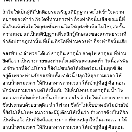
ถ้าไม่ใช่เป็นผู้ที่มีปกติอบรมเจริญสติปัฏฐาน จะไม่เข้าใจความ
หมายของคำว่า กิจใดที่ท่านควรทำ ก็จงทำกิจนั้นเสีย ขณะนี้ที่
พึ่งอันแท้จริงไม่ใช่กุศลขั้นทาน ไม่ใช่กุศลขั้นศีล ไม่ใช่กุศลขั้น
ความสงบ แต่เป็นสติปัฏฐานที่ระลึกรู้ลักษณะของสภาพธรรมที่
กำลังปรากฏเท่านั้น ที่เป็น กิจใดที่ท่านควรทำ ก็จงทำกิจนั้นเสีย
อสรพิษ ๔ จำพวก ได้แก่ ธาตุดิน ธาตุน้ำ ธาตุไฟ ธาตุลม ที่ท่าน
ยึดถือว่า เป็นร่างกายของท่านตั้งแต่ศีรษะตลอดเท้า วันนี้อสรพิษ
๔ จำพวกนี่ยังไม่โกรธ ก็ยังไม่ขบกัดให้เดือดร้อน เป็นทุกข์ ยัง
อยู่ดี เพราะท่านรักอสรพิษทั้ง ๔ ตัวนี้ ปลุกให้ลุกตามเวลา ให้
อาบน้ำตามเวลา ให้กินอาหารตามเวลา ให้เข้าสู่ที่อยู่ คือ นอน
พักผ่อนตามเวลา แต่ให้เห็นภัย ให้เห็นโทษของธาตุดิน น้ำ ไฟ
ลม เวลาที่เกิดเจ็บป่วยขึ้น เกิดจากอะไร ถ้าไม่ใช่เกิดจากร่างกาย
ซึ่งประกอบด้วยธาตุดิน น้ำ ไฟ ลม ซึ่งถ้าไม่เจ็บปวด ยังไม่ป่วยไข้
ก็ยังไม่เห็นโทษ จนกว่าจะมีผู้เตือนให้เห็นว่า ร่างกายซึ่งเป็นที่รัก
เป็นที่พอใจ เป็นที่ยึดถืออย่างมาก ที่ท่านปลุกให้ตื่นตามเวลา ให้
อาบน้ำตามเวลา ให้กินอาหารตามเวลา ให้เข้าสู่ที่อยู่ คือนอน