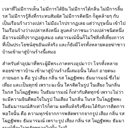
เวลาที่ไม่มีการเห็น ไม่มีการได้ยิน ไม่มีการได้กลิ่น ไม่มีการลิ้ม
รส ไม่มีการรู้สิ่งที่กระทบสัมผัส ไม่มีการคิดนึก ก็ดูคล้ายๆ กับ
เป็นเรือนร้างว่างเปล่า ไม่มีอะไรปรากฏเลย แต่ว่าบุรุษนั้น เข้าไป
ในเรือนร้างว่างเปล่าหลังหนึ่ง ลูบคลำภาชนะว่างเปล่าชนิดหนึ่ง
มีอารมณ์ที่ปรากฏอยู่เสมอ แต่อารมณ์นั้นก็ไม่ใช่สิ่งที่เที่ยงถาวร
ที่เป็นประโยชน์สุขอันแท้จริง และก็ยังมีโจรทั้งหลายคอยฆ่าชาว
บ้านเข้ามาสู่บ้านร้างนี้เสมอ
สำหรับคำอุปมาที่พระผู้มีพระภาคทรงอุปมาว่า โจรทั้งหลาย
คอยฆ่าชาวบ้าน เข้ามาสู่บ้านร้างนี้เสมอนั้น ได้แก่ อายตนะ
ภายนอก ๖ คือ รูป เสียง กลิ่น รส โผฏฐัพพะ ธัมมารมณ์ ซึ่งไม่
เที่ยง และเป็นทุกข์ เพราะฉะนั้น ใครติดในรูป ในเสียง ในกลิ่น
ในรส ในโผฏฐัพพะ ในธัมมารมณ์ ก็เท่ากับติดทุกข์ เพราะไม่ว่า
จะมีความยินดีพอใจในรูป ในเสียง ในกลิ่น ในรส ในโผฏฐัพพะ
ในธัมมารมณ์สักเท่าไรก็ตาม ผลที่แท้จริงซึ่งจะได้รับการติดการ
พอใจนั้น คือ ความทุกข์จากการพลัดพรากจากรูป เสียง กลิ่น รส
โผฏฐัพพะ ธัมมารมณ์ เพราะรูป เสียง กลิ่น รส โผฏฐัพพะ ธัมมา
รมณ์ที่จะไม่พลัดพรากไปนั้น ไม่มี