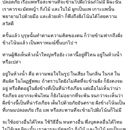
ปลอดภัย เรือแพหรือสะพานที่จะข้ามไปฝั่งโน้นก็ไม่มี ผิฉะนั้น
เราควรจะมัดหญ้า กิ่งไม้ และใบไม้ ผูกเป็นแพ เกาะแพนั้น
พยายามไปด้วยมือ และด้วยเท้า ก็พึงถึงฝั่งโน้นได้โดยความ
สวัสดี
ครั้นแล้ว บุรุษนั้นทำตามความคิดของตน ก็ว่ายข้ามฟากถึงฝั่ง
ข้างโน้นแล้ว เป็นพราหมณ์ขึ้นบกไป ฯ
ท่านผู้ฟังเห็นห้วงน้ำใหญ่หรือยัง เวลานี้อยู่ที่ไหน อยู่ในห้วงน้ำ
หรือเปล่า
อยู่ในห้วงน้ำ คือ ความพอใจในรูป ในเสียง ในกลิ่น ในรส ใน
สัมผัส ในโผฏฐัพพะ ถ้าตราบใดยังไม่คิดที่จะข้ามฝั่ง ก็ยังคงจม
อยู่ หรือติดอยู่ในฝั่งข้างที่เป็นที่น่ารังเกียจ แต่เมื่อไม่เห็นว่าน่า
รังเกียจ อยากจะพ้นไหม ก็ยังไม่อยากที่จะพ้น จนกว่าจะเห็นว่า
ฝั่งข้างนี้เป็นที่น่ารังเกียจ เต็มไปด้วยภัยอันตราย ฝั่งข้างโน้นเป็น
ที่เกษมปลอดภัย เรือ แพ หรือสะพานที่จะข้ามไปฝั่งโน้นก็ไม่มี
จะใช้อย่างอื่นได้ไหม ใช้วิธีอื่น หนทางอื่น พึ่งบุคคลอื่นได้ไหม
ไม่ได้เลย ผิฉะนั้น เราควรจะมัดหญ้า กิ่งไม้ และใบไม้ ผูกเป็นแพ