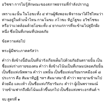
อวิชชา การไม่รู้ลักษณะของสภาพธรรมที่กำลังปรากฏ
เพราะฉะนั้น ในโอฆะทั้ง ๔ ท่านผู้ฟังพอจะพิจารณาได้ใช่ไหมว่า
ท่านอยู่ในห้วงน้ำไหน กามโมฆะ ภโวฆะ ทิฏโฐฆะ อวิชโชฆะ
หรือว่าแวดล้อมด้วยโอฆะทั้ง ๔ ยากแก่การที่จะข้ามไปสู่อีกฝั่ง
หนึ่ง ซึ่งเป็นที่เกษมที่ปลอดภัย
ข้อความต่อไป
พระผู้มีพระภาคตรัสว่า
คำว่า ฝั่งข้างนี้อันเป็นที่น่ารังเกียจเต็มไปด้วยภัยอันตรายนั้น เป็น
ชื่อแห่งร่างกายของตน คำว่า ฝั่งข้างโน้นเป็นที่เกษมปลอดภัยนั้น
เป็นชื่อแห่งนิพพาน คำว่า แพนั้น เป็นชื่อแห่งอริยมรรคมีองค์ ๘
ประการ คือ สัมมาทิฏฐิ ฯลฯ สัมมาสมาธิ คำว่า พยายามข้ามไป
ด้วยมือ และเท้า เป็นชื่อแห่งวิริยารัมภะ คำว่า ผู้เป็นพราหมณ์
ว่ายข้ามฟากถึงฝั่งโน้นแล้วขึ้นบกไป เป็นชื่อแห่งพระอรหันต์ ฯ
จบ สูตรที่ ๑