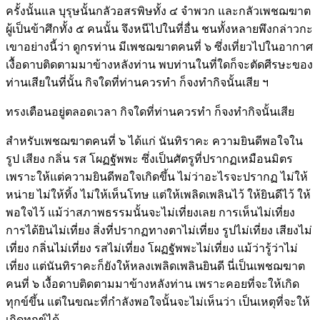
ครั้งนั้นแล บุรุษนั้นกลัวอสรพิษทั้ง ๔ จำพวก และกลัวเพชฌฆาต
ผู้เป็นข้าศึกทั้ง ๕ คนนั้น จึงหนีไปในที่อื่น ชนทั้งหลายพึงกล่าวกะ
เขาอย่างนี้ว่า ดูกรท่าน มีเพชฌฆาตคนที่ ๖ ซึ่งเที่ยวไปในอากาศ
เงื้อดาบติดตามมาข้างหลังท่าน พบท่านในที่ใดก็จะตัดศีรษะของ
ท่านเสียในที่นั้น กิจใดที่ท่านควรทำ ก็จงทำกิจนั้นเสีย ฯ
ทรงเตือนอยู่ตลอดเวลา กิจใดที่ท่านควรทำ ก็จงทำกิจนั้นเสีย
สำหรับเพชฌฆาตคนที่ ๖ ได้แก่ นันทิราคะ ความยินดีพอใจใน
รูป เสียง กลิ่น รส โผฏฐัพพะ ซึ่งเป็นศัตรูที่ปรากฏเหมือนมิตร
เพราะให้แต่ความยินดีพอใจเกิดขึ้น ไม่ว่าอะไรจะปรากฏ ไม่ให้
หน่าย ไม่ให้ทิ้ง ไม่ให้เห็นโทษ แต่ให้เพลิดเพลินไว้ ให้ยินดีไว้ ให้
พอใจไว้ แม้ว่าสภาพธรรมนั้นจะไม่เที่ยงเลย การเห็นไม่เที่ยง
การได้ยินไม่เที่ยง สิ่งที่ปรากฏทางตาไม่เที่ยง รูปไม่เที่ยง เสียงไม่
เที่ยง กลิ่นไม่เที่ยง รสไม่เที่ยง โผฏฐัพพะไม่เที่ยง แม้ว่ารู้ว่าไม่
เที่ยง แต่นันทิราคะก็ยังให้หลงเพลิดเพลินยินดี นี่เป็นเพชฌฆาต
คนที่ ๖ เงื้อดาบติดตามมาข้างหลังท่าน เพราะคอยที่จะให้เกิด
ทุกข์ขึ้น แต่ในขณะที่กำลังพอใจนั้นจะไม่เห็นว่า เป็นเหตุที่จะให้
เกิดทุกข์ได้