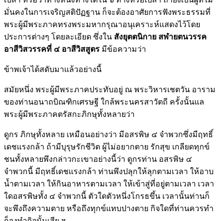
มั่นคงในการเจริญสติปัฏฐาน ก็จะต้องอาศัยการฟังพระธรรมที่
พระผู้มีพระภาคทรงพระมหากรุณาอนุเคราะห์แสดงไว้โดย
ประการต่างๆ โดยละเอียด ซึ่งใน
สังยุตตนิกาย สฬายตนวรรค
อาสีวิสวรรคที่ ๔
อาสีวิสสูตร
มีข้อความว่า
ข้าพเจ้าได้สดับมาแล้วอย่างนี้
สมัยหนึ่ง พระผู้มีพระภาคประทับอยู่ ณ พระวิหารเชตวัน อาราม
ของท่านอนาถบิณฑิกเศรษฐี ใกล้พระนครสาวัตถี ครั้งนั้นแล
พระผู้มีพระภาคตรัสกะภิกษุทั้งหลายว่า
ดูกร ภิกษุทั้งหลาย เหมือนอย่างว่า มีอสรพิษ ๔ จำพวกซึ่งมีฤทธิ์
เดชแรงกล้า ถ้ามีบุรุษรักชีวิต ผู้ไม่อยากตาย รักสุข เกลียดทุกข์
ชนทั้งหลายพึงกล่าวกะเขาอย่างนี้ว่า ดูกรท่าน อสรพิษ ๔
จำพวกนี้ มีฤทธิ์เดชแรงกล้า ท่านพึงปลุกให้ลุกตามเวลา ให้อาบ
น้ำตามเวลา ให้กินอาหารตามเวลา ให้เข้าสู่ที่อยู่ตามเวลา เวลา
ใดอสรพิษทั้ง ๔ จำพวกนี้ ตัวใดตัวหนึ่งโกรธขึ้น เวลานั้นท่านก็
จะพึงถึงความตาย หรือถึงทุกข์แทบปางตาย กิจใดที่ท่านควรทำ
ก็จงทำกิจนั้นเสีย ฯ