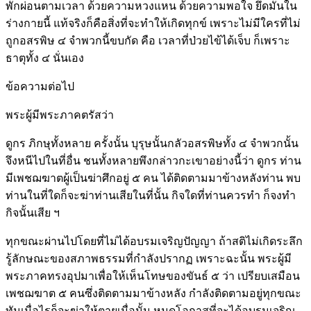
พักผ่อนตามเวลา ด้วยความหวงแหน ด้วยความพอใจ ยึดมั่นใน
ร่างกายนี้ แท้จริงก็คือสิ่งที่จะทำให้เกิดทุกข์ เพราะไม่มีใครที่ไม่
ถูกอสรพิษ ๔ จำพวกนี้ขบกัด คือ เวลาที่ป่วยไข้ได้เจ็บ ก็เพราะ
ธาตุทั้ง ๔ นั่นเอง
ข้อความต่อไป
พระผู้มีพระภาคตรัสว่า
ดูกร ภิกษุทั้งหลาย ครั้งนั้น บุรุษนั้นกลัวอสรพิษทั้ง ๔ จำพวกนั้น
จึงหนีไปในที่อื่น ชนทั้งหลายพึงกล่าวกะเขาอย่างนี้ว่า ดูกร ท่าน
มีเพชฌฆาตผู้เป็นฆ่าศึกอยู่ ๕ คน ได้ติดตามมาข้างหลังท่าน พบ
ท่านในที่ใดก็จะฆ่าท่านเสียในที่นั้น กิจใดที่ท่านควรทำ ก็จงทำ
กิจนั้นเสีย ฯ
ทุกขณะผ่านไปโดยที่ไม่ได้อบรมเจริญปัญญา ถ้าสติไม่เกิดระลึก
รู้ลักษณะของสภาพธรรมที่กำลังปรากฏ เพราะฉะนั้น พระผู้มี
พระภาคทรงอุปมาเพื่อให้เห็นโทษของขันธ์ ๕ ว่า เปรียบเสมือน
เพชฌฆาต ๕ คนซึ่งติดตามมาข้างหลัง กำลังติดตามอยู่ทุกขณะ
ทันเมื่อไรก็จะฆ่าให้ตายเมื่อนั้น หมดโอกาสที่จะได้อบรมเจริญ