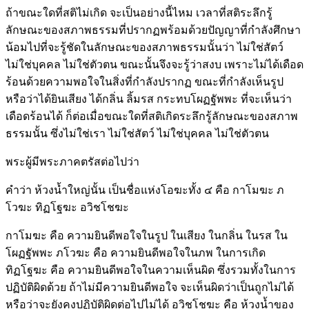
ถ้าขณะใดที่สติไม่เกิด จะเป็นอย่างนี้ไหม เวลาที่สติระลึกรู้
ลักษณะของสภาพธรรมที่ปรากฏพร้อมด้วยปัญญาที่กำลังศึกษา
น้อมไปที่จะรู้ชัดในลักษณะของสภาพธรรมนั้นว่า ไม่ใช่สัตว์
ไม่ใช่บุคคล ไม่ใช่ตัวตน ขณะนั้นจึงจะรู้ว่าสงบ เพราะไม่ได้เดือด
ร้อนด้วยความพอใจในสิ่งที่กำลังปรากฏ ขณะที่กำลังเห็นรูป
หรือว่าได้ยินเสียง ได้กลิ่น ลิ้มรส กระทบโผฏฐัพพะ ที่จะเห็นว่า
เดือดร้อนได้ ก็ต่อเมื่อขณะใดที่สติเกิดระลึกรู้ลักษณะของสภาพ
ธรรมนั้น ซึ่งไม่ใช่เรา ไม่ใช่สัตว์ ไม่ใช่บุคคล ไม่ใช่ตัวตน
พระผู้มีพระภาคตรัสต่อไปว่า
คำว่า ห้วงน้ำใหญ่นั้น เป็นชื่อแห่งโอฆะทั้ง ๔ คือ กาโมฆะ ภ
โวฆะ ทิฏโฐฆะ อวิชโชฆะ
กาโมฆะ คือ ความยินดีพอใจในรูป ในเสียง ในกลิ่น ในรส ใน
โผฏฐัพพะ ภโวฆะ คือ ความยินดีพอใจในภพ ในการเกิด
ทิฏโฐฆะ คือ ความยินดีพอใจในความเห็นผิด ซึ่งรวมทั้งในการ
ปฏิบัติผิดด้วย ถ้าไม่มีความยินดีพอใจ จะเห็นผิดว่าเป็นถูกไม่ได้
หรือว่าจะยังคงปฏิบัติผิดต่อไปไม่ได้ อวิชโชฆะ คือ ห้วงน้ำของ